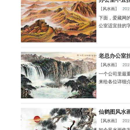
【
风水画
】
201
下面，爱藏网
公室适宜挂的
老总办公室
【
风水画
】
201
一个公司里最
来给各位详细
仙鹤图风水
【
风水画
】
201
如今风水画作