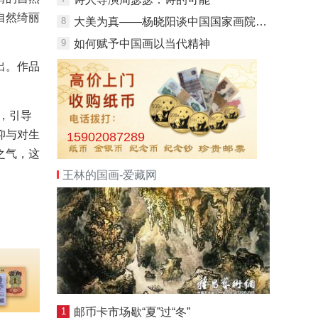
自然绮丽
8
大美为真——杨晓阳谈中国国家画院建院30年
9
如何赋予中国画以当代精神
出。作品
，引导
仰与对生
15902087289
之气，这
王林的国画-爱藏网
1
邮币卡市场歇“夏”过“冬”