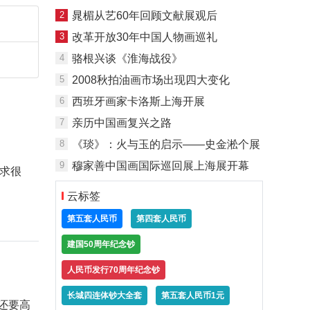
2
晁楣从艺60年回顾文献展观后
3
改革开放30年中国人物画巡礼
4
骆根兴谈《淮海战役》
5
2008秋拍油画市场出现四大变化
6
西班牙画家卡洛斯上海开展
7
亲历中国画复兴之路
8
《琰》：火与玉的启示——史金淞个展
9
穆家善中国画国际巡回展上海展开幕
需求很
云标签
第五套人民币
第四套人民币
建国50周年纪念钞
人民币发行70周年纪念钞
长城四连体钞大全套
第五套人民币1元
上还要高