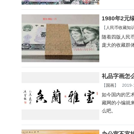
1980年2
【
人民币收藏知
随着四版人民
庞大的收藏群
礼品字画怎
【
国画
】
2019-
如今国内的艺
藏网的小编就
么吧。
办公室不宜