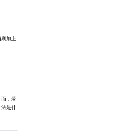
预期加上
下面，爱
方法是什