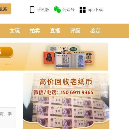
手机版
公众号
app下载
文玩
拍卖
直播
评级
鉴定
河、泰