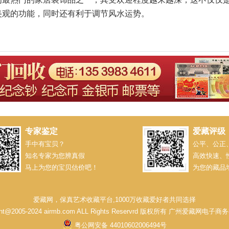
美观的功能，同时还有利于调节风水运势。
专家鉴定
爱藏评级
手中有宝贝？
公平、公正
知名专家为您辨真假
高效快速、
马上为您的宝贝估价吧！
为您的藏品
爱藏网，保真艺术收藏平台,1000万收藏爱好者共同选择
ght@2005-2024 airmb.com ALL Rights Reservrd 版权所有 广州爱藏网电
粤公网安备 44010602006494号