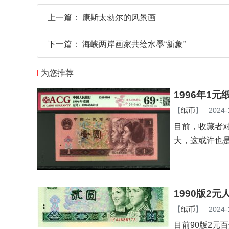
上一篇：
康斯太勃尔的风景画
下一篇：
海峡两岸画家共绘水墨“新象”
为您推荐
1996年1
【
纸币
】
2024-
目前，收藏者
大，这或许也
1990版2元
【
纸币
】
2024-
目前90版2元