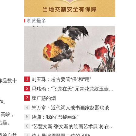
浏览最多
1
刘玉珠：考古要管“保”和“用”
作品数十
2
冯玮瑜：“飞龙在天” 元青花龙纹玉壶春瓶入藏记
3
瞿广慈的烟
作。
4
朱万章：近代词人兼书画家赵熙琐谈
拔高峻，
5
姚谦：我的“巴黎画派”
结晶。
6
“艺慧文新-张文新的绘画艺术展”将在京举行
情的自然
7
诗人导演周瑟瑟：诗的可能