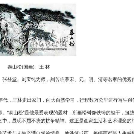
泰山松(国画) 王 林
张登堂、刘宝纯为师，刻苦临摹宋、元、明、清等名家的优秀
代，王林走出家门，向大自然学习，行程数万公里进行写生创
“泰山松”是他最爱表现的题材，所画松树像铁铸的躯干，挺
之中，显现不屈不挠的抗争精神。这正是画家生活和艺术理念的
艺术与人生充满自然的情趣。他涉笔成画，每幅画都是人生感