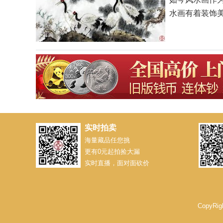
水画有着装饰
实时拍卖
海量藏品任您挑
更有0元起拍捡大漏
实时直播，面对面砍价
CopyRi