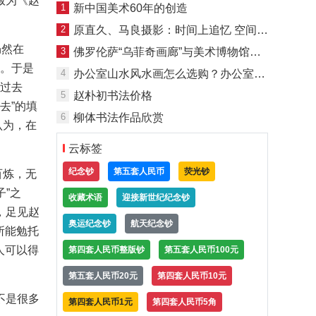
版为《赵
1
新中国美术60年的创造
2
原直久、马良摄影：时间上追忆 空间上想象
仍然在
3
佛罗伦萨“乌菲奇画廊”与美术博物馆生成考（二）
词。于是
4
办公室山水风水画怎么选购？办公室山水风水画选购讲究
得过去
5
赵朴初书法价格
去”的填
6
柳体书法作品欣赏
认为，在
云标签
纪念钞
第五套人民币
荧光钞
百炼，无
子”之
收藏术语
迎接新世纪纪念钞
，足见赵
奥运纪念钞
航天纪念钞
所能勉托
人可以得
第四套人民币整版钞
第五套人民币100元
第五套人民币20元
第四套人民币10元
不是很多
第四套人民币1元
第四套人民币5角