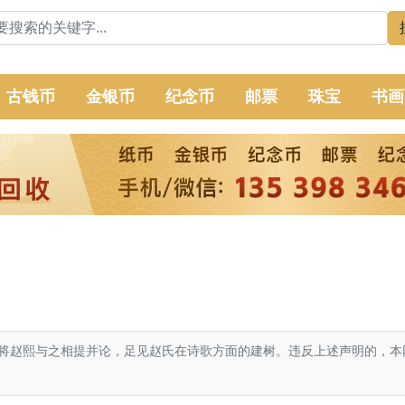
古钱币
金银币
纪念币
邮票
珠宝
书画
将赵熙与之相提并论，足见赵氏在诗歌方面的建树。违反上述声明的，本