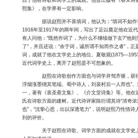
自于他在诗歌和词学上的成就。他曾出版有《香宋诗
熙集》，在学界有一定影响。
据说赵熙并不喜填词，他认为：“填词不如作诗
1916年至1917年的两年间，写出了足以奠定他在
有人问他：“既然作词了，为什么不继续做下去?”他
了”，并且还说：“余于词，诚所谓不知而作之者”，正是
词，成就了他在文学史上的地位。夏敬观(1875—19
近代词学史上，离开了赵熙是不可想象的。
赵熙在诗歌创作方面也与词学并驾齐驱，获得殊誉。
浮烟涨墨绕其笔端。蜀中诗人，刘裴村后一人而也”。刘裴
一，著有《衷圣斋文集》、《介文堂诗集》等。他在
氏在诗歌方面的建树。近代诗评家陈衍谓其诗“清奇浓
也”，“沈挚心思，出以深透笔力”，说明赵熙乃性情
到的评价。
关于赵熙在诗歌、词学方面的成就在文学史上