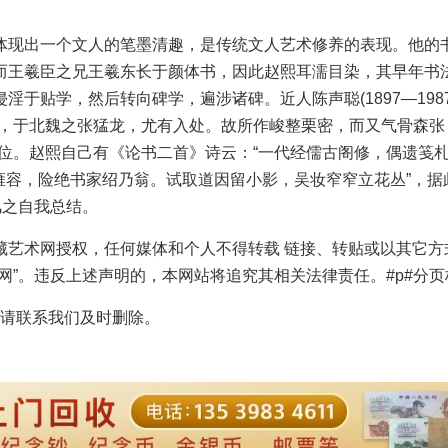
现出一个文人的笔墨清趣，是传统文人艺术修养的表现。他的
而王羲臣之兄王羲东长于颜体书，因此赵熙耳濡目染，其早年书
于贴学，然后转向碑学，遍涉诸碑。近人陈声聪(1897—1987
碑，于北魏之张猛龙，尤有入处。故所作峻整栗密，而又气骨森张
位。赵熙自己有《论书二首》诗云：“一代经儒古阁修，偶遗笺
极雍容，险绝书家绍乃翁。试取道因留小影，吴妆窄窄立花丛”，据
风之自我总结。
藏艺术网授权，任何媒体和个人不得转载 链接、转贴或以其它方
”。违反上述声明的，本网站将追究其相关法律责任。#p#分页标
请联系我们及时删除。