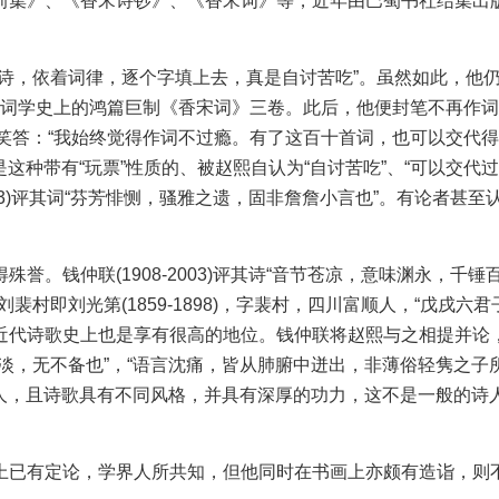
前集》、《香宋诗钞》、《香宋词》等，近年由巴蜀书社结集出
，依着词律，逐个字填上去，真是自讨苦吃”。虽然如此，他
近代词学史上的鸿篇巨制《香宋词》三卷。此后，他便封笔不再作
则笑答：“我始终觉得作词不过瘾。有了这百十首词，也可以交代
这种带有“玩票”性质的、被赵熙自认为“自讨苦吃”、“可以交代过
53)评其词“芬芳悱恻，骚雅之遗，固非詹詹小言也”。有论者甚至
钱仲联(1908-2003)评其诗“音节苍凉，意味渊永，千锤
村即刘光第(1859-1898)，字裴村，四川富顺人，“戊戌六君
近代诗歌史上也是享有很高的地位。钱仲联将赵熙与之相提并论
淡，无不备也”，“语言沈痛，皆从肺腑中迸出，非薄俗轻隽之子
诗人，且诗歌具有不同风格，并具有深厚的功力，这不是一般的诗
已有定论，学界人所共知，但他同时在书画上亦颇有造诣，则