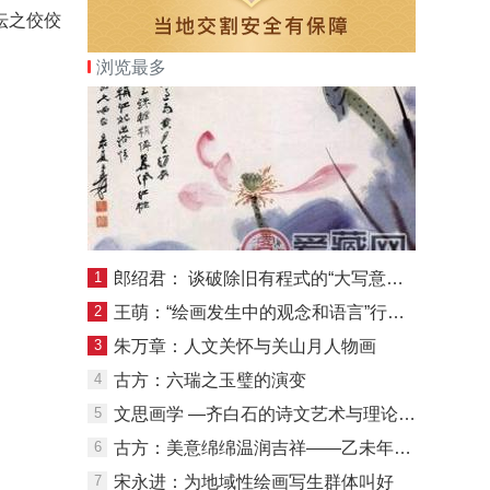
坛之佼佼
浏览最多
1
郎绍君： 谈破除旧有程式的“大写意画家”
2
王萌：“绘画发生中的观念和语言”行动研究室报告
3
朱万章：人文关怀与关山月人物画
4
古方：六瑞之玉璧的演变
5
文思画学 —齐白石的诗文艺术与理论主张(中)
6
古方：美意绵绵温润吉祥——乙未年谈古代玉羊雕刻(上)
7
宋永进：为地域性绘画写生群体叫好