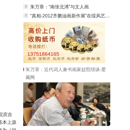
8
朱万章：“南张北溥”与文人画
9
“真相-2012齐鹏油画新作展”在绥风艺术馆开幕
13751864165
朱万章：近代词人兼书画家赵熙琐谈-爱
藏网
院庶吉
基本上源