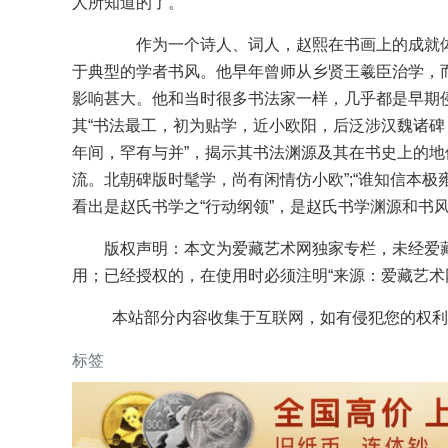
人所知道的了。
作为一个诗人、词人，赵熙在书画上的成就体
于典型的学者书风。他早年曾师从乡贤王羲臣治学，
影响甚大。他和当时很多书法家一样，几乎都是早期侵淫
其“书法最工，初为贴学，近小欧阳，后泛涉汉魏诸
年间，罕有与并”，揭示其书法渊源及其在书史上的地
流。北朝碑版时髦学，尚有闲情仿小欧”;“谁知信本
看出是赵氏书学之“行动纲领”，是赵氏书学渊源和书
版权声明：本文为爱藏艺术网独家专栏，未经爱
用；已经授权的，在使用时必须注明“来源：爱藏艺术网
本站部分内容收集于互联网，如有侵犯您的权利
标签