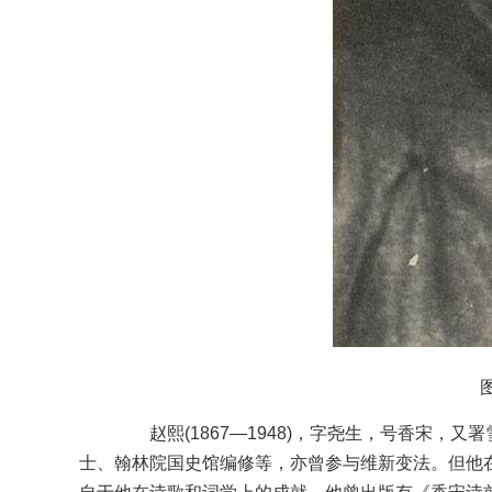
赵熙(1867—1948)，字尧生，号香宋，
士、翰林院国史馆编修等，亦曾参与维新变法。但他