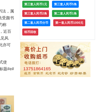
第三套人民币1元
第三套人民币5角
书法，属
第三套人民币2角
第二套人民币1角
法受颜书
第二套人民币分币
第一套人民币1000元
)称
，近百
纸币回收
札见风
此亦可
式使
13751864165
题#e#