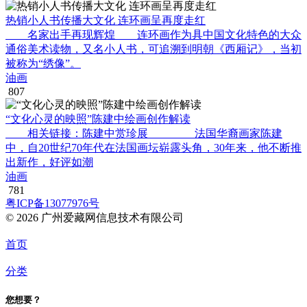
热销小人书传播大文化 连环画呈再度走红
名家出手再现辉煌 连环画作为具中国文化特色的大众
通俗美术读物，又名小人书，可追溯到明朝《西厢记》，当初
被称为“绣像”。
油画
807
“文化心灵的映照”陈建中绘画创作解读
相关链接：陈建中赏珍展 法国华裔画家陈建
中，自20世纪70年代在法国画坛崭露头角，30年来，他不断推
出新作，好评如潮
油画
781
粤ICP备13077976号
© 2026 广州爱藏网信息技术有限公司
首页
分类
您想要？