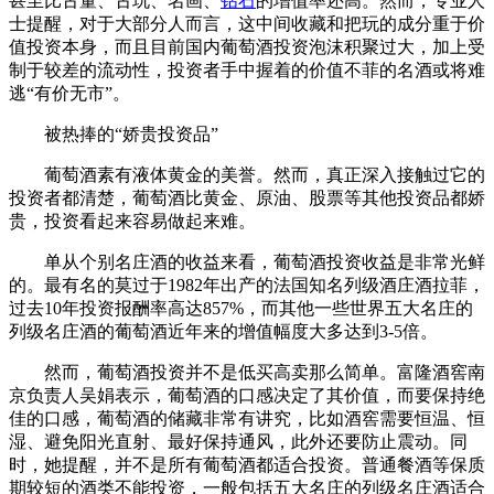
甚至比古董、古玩、名画、
钻石
的增值率还高。然而，专业人
士提醒，对于大部分人而言，这中间收藏和把玩的成分重于价
值投资本身，而且目前国内葡萄酒投资泡沫积聚过大，加上受
制于较差的流动性，投资者手中握着的价值不菲的名酒或将难
逃“有价无市”。
被热捧的“娇贵投资品”
葡萄酒素有液体黄金的美誉。然而，真正深入接触过它的
投资者都清楚，葡萄酒比黄金、原油、股票等其他投资品都娇
贵，投资看起来容易做起来难。
单从个别名庄酒的收益来看，葡萄酒投资收益是非常光鲜
的。最有名的莫过于1982年出产的法国知名列级酒庄酒拉菲，
过去10年投资报酬率高达857%，而其他一些世界五大名庄的
列级名庄酒的葡萄酒近年来的增值幅度大多达到3-5倍。
然而，葡萄酒投资并不是低买高卖那么简单。富隆酒窖南
京负责人吴娟表示，葡萄酒的口感决定了其价值，而要保持绝
佳的口感，葡萄酒的储藏非常有讲究，比如酒窖需要恒温、恒
湿、避免阳光直射、最好保持通风，此外还要防止震动。同
时，她提醒，并不是所有葡萄酒都适合投资。普通餐酒等保质
期较短的酒类不能投资，一般包括五大名庄的列级名庄酒适合