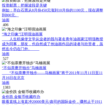
投资邮票：把握波段是关键
例如：齐白石票从8月份450元涨到10月份的1100元，现在调整
到800元。
油画
406
“海之印象”汪明强油画展
人生机缘使文学从业者的我与著名青年油画家汪明强教授
成为同事，朋友，也自然成了他油画作品的读者与欣赏者，虽
然迄今仍在门外。
油画
527
“不似荼蘼开独步”马楠画展
“不似荼蘼开独步——马楠画展”将于2011年11月11日至11
月16日在北京
油画
1383
金价跌 金银币收藏咋办
眼看直线上涨直冲20000美元/盎司的国际金价，骤然止于1911