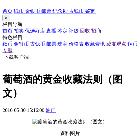
首页
纸币
金银币
邮票
纪念钞
古钱币
鉴定
×
栏目导航
首页
拍卖
优选好店
直播
鉴定
评级
回收
招商
特色栏目
纸币
金银币
古钱币
邮票
珠宝
价格表
收藏资讯
藏友观点
铜币
专题
下载客户端
葡萄酒的黄金收藏法则（图
文）
2016-05-30 15:16:00
油画
资料图片