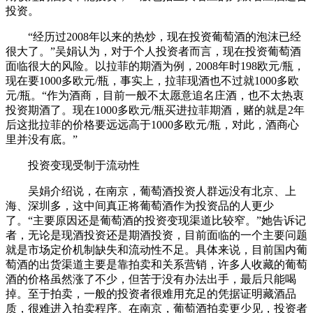
投资。
“经历过2008年以来的热炒，现在投资葡萄酒的泡沫已经
很大了。”吴娟认为，对于个人投资者而言，现在投资葡萄酒
面临很大的风险。以拉菲的期酒为例，2008年时198欧元/瓶，
现在要1000多欧元/瓶，事实上，拉菲现酒也不过就1000多欧
元/瓶。“作为酒商，目前一般不太愿意追名庄酒，也不太热衷
投资期酒了。现在1000多欧元/瓶买进拉菲期酒，赌的就是2年
后这批拉菲的价格要远远高于1000多欧元/瓶，对此，酒商心
里并没有底。”
投资变现受制于流动性
吴娟介绍说，在南京，葡萄酒投资人群远没有北京、上
海、深圳多，这中间真正将葡萄酒作为投资品的人更少
了。“主要原因还是葡萄酒的投资变现渠道比较窄。”她告诉记
者，无论是现酒投资还是期酒投资，目前面临的一个主要问题
就是市场定价机制缺失和流动性不足。具体来说，目前国内葡
萄酒的出货渠道主要是靠拍卖和关系营销，许多人收藏的葡萄
酒的价格虽然涨了不少，但苦于没有办法出手，最后只能喝
掉。至于拍卖，一般的投资者很难用充足的凭据证明藏酒品
质，很难进入拍卖程序。在南京，葡萄酒拍卖更少见，投资者