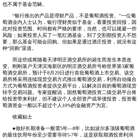
也不属于基金范畴。
“银行推出的产品是理财产品，不是葡萄酒投资。”一位葡
萄酒业内人士认为，银行理财类似于基金，看重投资回报，因
此对投资范围、时间都有严格的要求，当然，也可以规避一些
风险：如果投资人买了一笔红酒基金，到了交割期投资人不想
要，那么基金可能会回购。但如果是通过酒庄投资，就没有这
种“回购”渠道。
而这些或将随着天津明庄酒交易所的诞生而发生本质改
变。刚刚落户天津滨海新区的明庄酒交易所号称世界第3家葡
萄酒交易所，预计于8月29日进行首批葡萄酒上市交易。该交
易所将采用连续现货交易方式推出葡萄酒交易，利用自动撮合
方式为葡萄酒投资者提供交易平台，以解决目前的葡萄酒现货
转手交易问题。专家提醒说，固然葡萄酒投资二级交易平台将
给投资带来利好，但不建议个人全部资产或举债投资，投资葡
萄酒资金一般以不超过个人10%的金融资产为宜。
收藏贴士
●做好长期准备一般需5年—8年，比如波尔多顶级葡萄酒
的最佳饮用年份至少需要等待5-7年，这是获取期酒投资利润