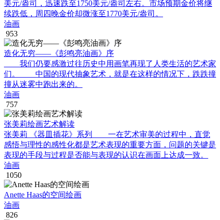
美元/盎司，迅速跌至1750美元/盎司左右。市场预期金价将继
续跌低，周四晚金价却微涨至1770美元/盎司。
油画
953
造化无穷——《彭鸣亮油画》序
我们仍要感激过往历史中用画笔再现了人类生活的艺术家
们。 中国的现代抽象艺术，就是在这样的情况下，跌跌撞
撞从迷雾中跑出来的。
油画
757
张美莉绘画艺术解读
张美莉 《器皿插花》系列 一在艺术审美的过程中，直觉
感悟与理性的感性化都是艺术表现的重要方面，问题的关键是
表现的手段与过程是否能与表现的认识在画面上达成一致。
油画
1050
Anette Haas的空间绘画
油画
826