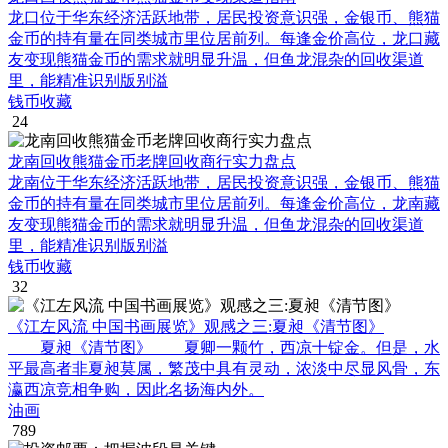
龙口位于华东经济活跃地带，居民投资意识强，金银币、熊猫
金币的持有量在同类城市里位居前列。每逢金价高位，龙口藏
友变现熊猫金币的需求就明显升温，但鱼龙混杂的回收渠道
里，能精准识别版别溢
钱币收藏
24
龙南回收熊猫金币老牌回收商行实力盘点
龙南位于华东经济活跃地带，居民投资意识强，金银币、熊猫
金币的持有量在同类城市里位居前列。每逢金价高位，龙南藏
友变现熊猫金币的需求就明显升温，但鱼龙混杂的回收渠道
里，能精准识别版别溢
钱币收藏
32
《江左风流 中国书画展览》观感之三:夏昶《清节图》
夏昶《清节图》 夏卿一颗竹，西凉十锭金。但是，水
平最高者非夏昶莫属，繁茂中具有灵动，浓淡中尽显风骨，东
瀛西凉竞相争购，因此名扬海内外。
油画
789