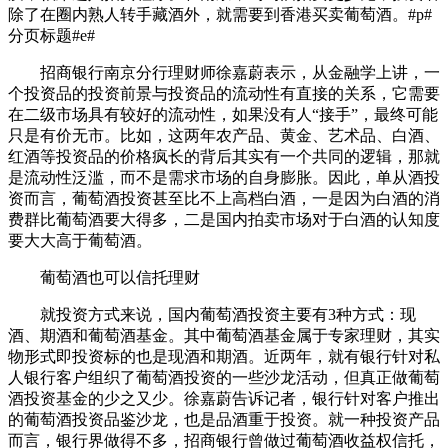
除了在圈内熟人转手藏酒外，就需要到香港买卖葡萄酒。#p#
分页标题#e#
招商银行南京分行理财师徐嘉蔚表示，从金融学上讲，一
个投资品的投资前景与投资品的流动性有直接的关系，它需要
在二级市场具有较好的流动性，如果没有人“接手”，最终可能
只是有价无市。比如，这两年农产品、黄金、艺术品、白酒、
红酒等投资品的价格疯长的背后其实有一个共同的逻辑，那就
是流动性泛滥，而不是需求市场的自身膨胀。因此，单从酒投
资而言，葡萄酒投资甚至比不上高档白酒，一是因为白酒的消
费群比葡萄酒要大得多，二是国内拍卖市场对于白酒的认知度
要大大高于葡萄酒。
葡萄酒也可以信托理财
就投资方式来说，国内葡萄酒投资主要有3种方式：现
酒、期酒和葡萄酒基金。其中葡萄酒基金属于专家理财，其实
物形式即投资标的也是现酒和期酒。近两年，就有银行针对私
人银行客户组织了葡萄酒投资的一些沙龙活动，但真正做葡萄
酒投资基金的少之又少。徐嘉蔚告诉记者，银行针对客户推出
的葡萄酒投资品鉴沙龙，也是品酒重于投资。就一种投资产品
而言，银行界做得不多，招商银行曾做过葡萄酒收益权信托，