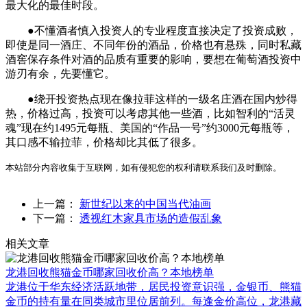
最大化的最佳时段。
●不懂酒者慎入投资人的专业程度直接决定了投资成败，
即使是同一酒庄、不同年份的酒品，价格也有悬殊，同时私藏
酒窖保存条件对酒的品质有重要的影响，要想在葡萄酒投资中
游刃有余，先要懂它。
●绕开投资热点现在像拉菲这样的一级名庄酒在国内炒得
热，价格过高，投资可以考虑其他一些酒，比如智利的“活灵
魂”现在约1495元每瓶、美国的“作品一号”约3000元每瓶等，
其口感不输拉菲，价格却比其低了很多。
本站部分内容收集于互联网，如有侵犯您的权利请联系我们及时删除。
上一篇：
新世纪以来的中国当代油画
下一篇：
透视红木家具市场的造假乱象
相关文章
龙港回收熊猫金币哪家回收价高？本地榜单
龙港位于华东经济活跃地带，居民投资意识强，金银币、熊猫
金币的持有量在同类城市里位居前列。每逢金价高位，龙港藏