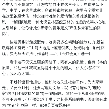
个主人而不是游客，让您玄想自小在这里长大，在这里念小
学、中学，在这里成家，穿很朴素的衣服，家里有个乖女儿，
在这里饱经忧伤，悼念往时难续的爱情和欠着难以报答的
恩……他谨慎地用一种比倪云林还倪云林的淡远的笔墨小心地
去引导你，让你像托尔斯泰的音乐定义“产生从未有过的回
忆”。
蹑着脚步以免搅醒你，这需要多么精到的控制功力!般若
敬尊禅师有云：“山河大地是上座善知识，放光动地，触处露
现，实无丝头许法可作隔碍……”(《五灯会元》卷十)
看来这不仅仅是画的问题了，既有人的质量，也有书本的
质量。和他一比我就显得是个十足的粗人、俗人;我静不下
心，我凡心太重……
不过我也替他担心，他如此地关注社会工作，为大家奔
走，又要办月刊，还要写理论文章，就很有可能成为“理论
家”的危险!我这指的是“专一”的问题。譬如一个从事创作的绝
不可不读书，但不要沉迷于书，尤其是系统的书，否则很有成
为“学者”的危险一样。#p#分页标题#e#