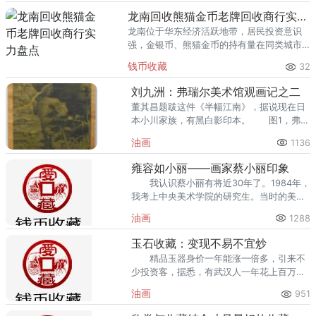
回收渠道里，能精准识别版别溢
龙南回收熊猫金币老牌回收商行实力盘点
龙南位于华东经济活跃地带，居民投资意识
强，金银币、熊猫金币的持有量在同类城市
里位居前列。每逢金价高位，龙南藏友变现
钱币收藏
32
熊猫金币的需求就明显升温，但鱼龙混杂的
回收渠道里，能精准识别版别溢
刘九洲：弗瑞尔美术馆观画记之二
董其昌题跋这件《半幅江南》，据说现在日
本小川家族，有黑白影印本。 图1，弗瑞
尔美术馆藏董元《半幅溪山行旅图》，又称
油画
1136
《半幅江南》。
雍容如小丽——画家蔡小丽印象
我认识蔡小丽有将近30年了。1984年，
我考上中央美术学院的研究生。当时的美院
还在王府井的校尉胡同5号，那是一群日伪
油画
1288
时期的两
玉石收藏：变现不易不宜炒
精品玉器身价一年能涨一倍多，引来不
少投资客，据悉，有武汉人一年花上百万元
淘玉。 昨日，郝女士到世贸广场买了枚
油画
951
玉挂坠，&ld