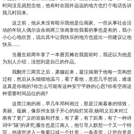
时间没见就想念他，他有时在国外远远的地方也打个电话告诉
我几时回来。
这之前，他从来没有暗示我他是位画家。一些从事社会活
动的年轻人偶尔业余画两三张画拿给我看的事也是有的，我小
小心心地欣赏，说出其中让我快乐的地方也提出一些建议让他
快乐……
当履生前两年拿了一本册页摊在我面前时，我还以为他是
为别人介绍，没想到是自己的作品。
我翻开三两页之后，肃穆起来，凝注揣测于他每一页构想
过程，然后从头细细地温习，看了看他，意思几乎想说，难道
这真是你画的?你怎么可能有这种安宁平静的心思?你有空画这
种需要时间品位的画?
这类江南的画，早几年邓柯画过，那是江南暮春的情致，
美丽、蕴婉，像苏州女孩子开心的灿烂笑容;杨明义后来对江
南有了更广义的宣叙和抒发，有了雾，有了距离，有了一种诗
词中“隔”的讲究;履生也是江南人，他引导人默想一个又一个特
写，他请您进入一角窗口或一个灶房，一条弄堂，让您自觉是