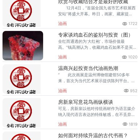
欣赏与收藏结合才是最好的收藏
12月4日，“首届全国九省市艺术联展西
安站”将盛大开幕。昨日，画家、藏家提
前“探班&rd
油画
1722
专家谈鸡血石的鉴别与投资（图）
全红而通透的为‘大红袍’，市场价值最
高。”钱高潮认为，收藏鸡血石如果不是买到
假货就没有风险，“价格一直在上涨，一年一
油画
1020
个价。
温商兴起投资当代油画热潮
” 此次画展是温州博物馆建馆50多年
来，首次为当代艺术展示提供陈列平台。由
温州市文化广电新闻出版局、温州市文化产
油画
952
业促进会联合主办，将于本月15日闭幕。
房新泉写意花鸟画纵横谈
可见，房新泉以他对传统画材作为语言媒介
纳入现代语言表达的特殊敏感，在不丢弃深
厚传统笔墨根基的基础上，成为新的水墨语
油画
1819
言的自觉实践者。
如何面对持续升温的古代书画？