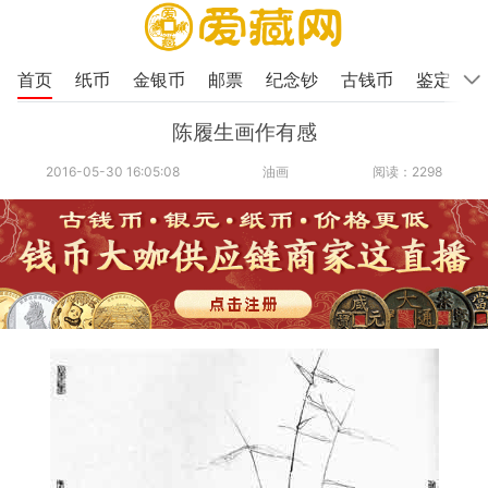
首页
纸币
金银币
邮票
纪念钞
古钱币
鉴定
陈履生画作有感
2016-05-30 16:05:08
油画
阅读：2298