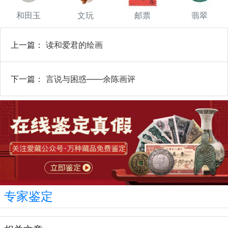
和田玉
文玩
邮票
翡翠
上一篇：
读和爱君的绘画
下一篇：
言说与困惑——余陈画评
专家鉴定