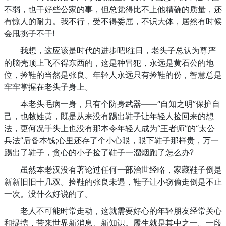
不弱，也干好些公家的事，但总觉得比不上他精确的质量，还
有惊人的耐力。我不行，受不得委屈，不识大体，居然有时候
会甩挑子不干!
我想，这应该是时代的进步吧!往日，老头子总认为尊严
的脑壳顶上飞不得东西的，这是种冒犯，永远是黄石公的地
位，捡鞋的当然是张良。年轻人永远只有捡鞋的份，智慧总是
牢牢掌握在老头子身上。
本老头毛病一身，只有个防身武器——“自知之明”保护自
己，也敝姓黄，既是从来没有踢出鞋子让年轻人捡回来的想
法，更何况手头上也没有那本令年轻人成为“王者师”的“太公
兵法”后备本钱;心里还存了个小心眼，眼下鞋子那样贵，万一
踢出了鞋子，贪心的小子捡了鞋子一溜烟跑了怎么办?
虽然本老汉没有著论过任何一部治世经略，家藏鞋子倒是
新新旧旧十几双。捡鞋的张良未遇，鞋子让小窃偷走倒是不止
一次。没什么好说的了。
老人不可能时常走动，这就需要好心的年轻朋友经常关心
和提携，带来世界新消息、新知识。履生就是其中之一。一段