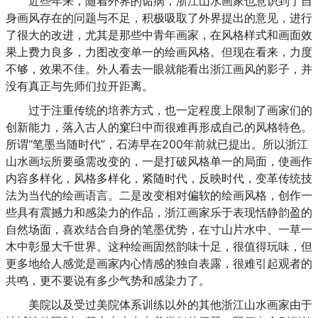
近些年来，随着外界的诟病，浙江山水画家也意识到了自
身画风存在的问题与不足，积极吸取了外界提出的意见，进行
了很大的改进，尤其是那些中青年画家，在风格样式和画面效
果上费力良多，力图改变单一的绘画风格。但现在看来，力度
不够，效果不佳。外人看去一眼就能看出浙江画风的影子，并
没有真正与先师们拉开距离。
过于注重传统的培养方式，也一定程度上限制了画家们的
创新能力，落入古人的窠臼中而很难再形成自己的风格特色。
所谓“笔墨当随时代”，石涛早在200年前就已提出。所以浙江
山水画坛所要亟需改变的，一是打破风格单一的局面，使画作
内容多样化，风格多样化，紧随时代，反映时代，变革传统技
法为当代的绘画语言。二是改变相对偏软的绘画风格，创作一
些具有震撼力和感染力的作品，浙江画家乐于表现恬静韵盈的
自然场面，喜欢结合自身的笔墨优势，在寸山片水中、一草一
木中彰显大千世界。这种绘画固然韵味十足，很值得玩味，但
更多地给人感觉是画家内心情感的独自表露，很难引起观者的
共鸣，更不要说有多少气势和感染力了。
美院以及受过美院体系训练以外的其他浙江山水画家由于