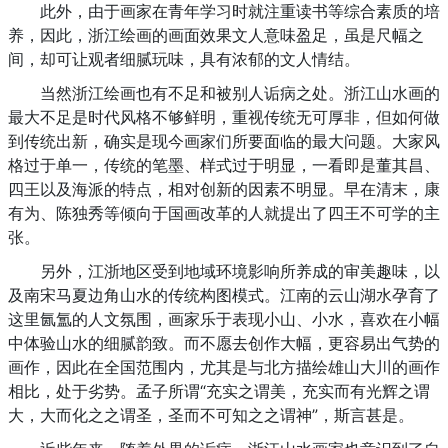
此外，由于画家在青年学习时就注重读书等综合素质的培
养，因此，浙江绘画的画面效果文人意味盈足，虽是尺幅之
间，却可让观者细腻玩味，具有浓郁的文人情结。
当然浙江绘画也有不足和被别人诟病之处。浙江山水画的
最大不足是时代风格不够鲜明，重视传统无可厚非，但如何做
到传统出新，确实是现今画家们所要面临的最大问题。大家风
格过于单一，传统的笔墨、样式过于明显，一看即是董其昌、
四王以及海派的特点，相对创新的因素不明显。早在清末，康
有为、陈独秀等倾向于国画改革的人就提出了四王不可学的主
张。
另外，江浙地区受到地域环境影响所养成的审美趣味，以
及南宋马夏边角山水的传统构图模式。江南的云山湖水孕育了
这里氤氲的人文氛围，画家乐于表现小山、小水，喜欢在小幅
中体验山水的细腻韵致。而不愿去创作大幅，更容易出气势的
画作，因此在全国范围内，尤其是与北方描绘雄山大川的画作
相比，处于劣势。孟子所谓“充实之谓美，充实而有光辉之谓
大，大而化之之谓圣，圣而不可知之之谓神”，斯言甚是。