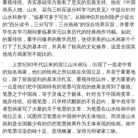
重视传统、夯实基础等方面有了坚实的后盾支持。他在《中国
画系人物、山水、花鸟三科应该分科学习的意见》中提出针对
山水科教学，“临摹可多于写生”。从顾坤伯开始到陆俨少提出
的“四分读书，三分写字，三分画画”的综合培养宗旨，并要求
学生在学习期间要临摹宋元以来历代的经典画作15幅。如此
的重传统，重学问修养的教学思想，使得浙美的山水画家个个
打下了扎实的基本功，并具有了较高的文化修养，这是全国其
他地方画家所不能比的。
上世纪80年代以来的浙江山水画坛，出现了一批老中青
的知名画家，他们的绘画之所以能在全国立足，并居于重要地
位，除了前面提到的基本功扎实、重视传统以外，更为重要的
一点是他们把中国画特有的笔墨与宣纸的效果发挥到了极致。
笔墨之于中国画，等于灵魂之于躯体。针对当下中国画变革，
抛弃传统、轻视笔墨，只求样式翻新的不良趋向，童中焘等学
者型画家写了大量的关于笔墨的文章，为笔墨在山水绘画中的
地位正名，试图捍卫笔墨在中国画中的主体地位。而浙派山水
画则是全国极少有的仍把笔墨效果作为主体表现的绘画。画中
的笔墨渲染韵味十足、意境幽邃，深得元明诸家三昧。