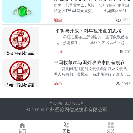
而另一只重量为2.8克拉、长方切割的祖母绿
吊坠以17544美元成交。 比如苏富比11月
巴黎拍卖会上，一只1908年产、被名人使用
油画
1732
过的银质打火机以11250欧元成交。
平衡与开放：对牟桓绘画的思考
牟桓在画布上所创造的一些形象飘然若
飞，妙趣横生。 牟桓的艺术风格日趋完
善。 牟桓创作的形象似乎是在《空间之
油画
701
间》运动。
中国收藏家与国外收藏家的差别在哪里
就此问题我们对文物收藏家以及文物代
理人马未都、吴悦石、石建邦进行了访谈，
他们一致认为，中国收藏家与外国收藏家的
油画
1042
收藏观念与行为模式截然不同。
粤ICP备13077976号
© 2026 广州爱藏网信息技术有限公司
首页
回收
分类