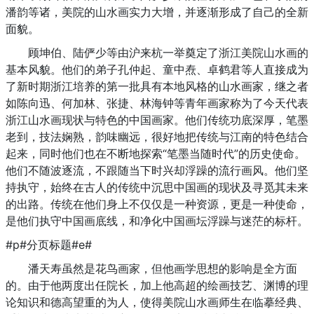
潘韵等诸，美院的山水画实力大增，并逐渐形成了自己的全新
面貌。
顾坤伯、陆俨少等由沪来杭一举奠定了浙江美院山水画的
基本风貌。他们的弟子孔仲起、童中焘、卓鹤君等人直接成为
了新时期浙江培养的第一批具有本地风格的山水画家，继之者
如陈向迅、何加林、张捷、林海钟等青年画家称为了今天代表
浙江山水画现状与特色的中国画家。他们传统功底深厚，笔墨
老到，技法娴熟，韵味幽远，很好地把传统与江南的特色结合
起来，同时他们也在不断地探索“笔墨当随时代”的历史使命。
他们不随波逐流，不跟随当下时兴却浮躁的流行画风。他们坚
持执守，始终在古人的传统中沉思中国画的现状及寻觅其未来
的出路。传统在他们身上不仅仅是一种资源，更是一种使命，
是他们执守中国画底线，和净化中国画坛浮躁与迷茫的标杆。
#p#分页标题#e#
潘天寿虽然是花鸟画家，但他画学思想的影响是全方面
的。由于他两度出任院长，加上他高超的绘画技艺、渊博的理
论知识和德高望重的为人，使得美院山水画师生在临摹经典、