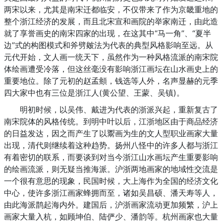
两宋以来，尤其是南宋迁都临安，不仅带来了作为京畿重地的
整个浙江经济的发展，而且北宋宣和画院的举家南迁，由此造
就了享誉画史的南宋四家的出现，在这其中“马一角”、“夏半
边”式的构图模式和斧劈皴法为代表的典型风格影响至远。从
元代开始，文人画一统天下，虽然作为一种风格流派的南宋院
体绘画遭受冷落，但这丝毫没有影响浙江画坛在山水画史上的
重要地位。除了元初的赵孟頫，钱选等人外，名声显赫的元季
四大家中也有三位是浙江人(黄公望、王蒙、吴镇)。
明初时候，以吴伟、戴进为代表的浙派兴起，重新复古了
南宋院体的风格传统。到明中叶以后，江浙地区由于商品经济
的日益发达，因之而产生了以鬻画为生的文人型职业画家大量
出现，清代则继续着这种趋势。扬州八怪中的许多人都与浙江
有着密切的联系，而要谈到对当今浙江山水画坛产生重要影响
的绘画流派，则无疑当推海派。沪浙两地画家的地域性交流是
一个很有意思的现象，民国时候，大上海作为全国的经济文化
中心，使许多浙江画家蜂拥而至，诸如吴昌硕、潘天寿等人，
由此海派鹊起海内外。建国后，沪浙画家流动更加频繁，沪上
画家大量入杭，如顾坤伯、陆俨少、潘韵等。杭州画家也大量