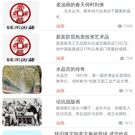
整，金银币新一轮行情已经来临。
老油画的春天何时到来
尤永认为，根本动力会来自于藏家的成
长。
油画
1394
新富阶层热衷投资艺术品
瓷器家具工艺品部分总成交额高达7.2亿元，
创中国嘉德成立17年以来该门类最好成绩。
王沂东《远方来信》以1792万元创下其个人
油画
758
作品最高拍卖纪录。
水晶宫的传奇
水晶宫 1851年，第一届世博会在英国伦
敦举行，当时称为“伦敦万国工业产品大博览
会”。9时，水晶宫开门迎接前来参加开幕式
油画
1116
的客人。
论抗战版画
版画家们走出小圈子，走向大众，积极投入
抗日洪流，奔赴战区与农村，成立全国性的
木刻组织。《减租会》是古元又一影响较大
油画
1813
的代表作。
怀旧珠宝拍卖主角祖母绿 成交价在旧首饰中最贵