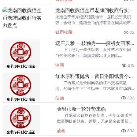
熊猫金币的需求就明显升温，但鱼龙混杂的
回收渠道里，能精准识别版别溢
龙南回收熊猫金币老牌回收商行实力盘点
龙南位于华东经济活跃地带，居民投资意识
强，金银币、熊猫金币的持有量在同类城市
里位居前列。每逢金价高位，龙南藏友变现
钱币收藏
32
熊猫金币的需求就明显升温，但鱼龙混杂的
回收渠道里，能精准识别版别溢
端庄典雅 一枝独秀——探析女画家余知辛的艺术特色
上世纪九十年代以来，女性艺术在中国
当代美术舞台上频频展露出迷人的风
姿。 2001年至2004年对余知辛来说是大
油画
919
丰收的季节。
红木原料遭抛售：昔日洛阳纸贵今朝身价大跌
广西东兴是全国闻名的红木交易集散
地。然而今年下半年以来，红木家具市场的
降温，让红木原料的身价也大跌，一些商家
油画
393
甚至已经开始抛货。现在价格下跌，他已经
停止进货，但不会轻易出货。
金银币新一轮升势来临
伴随黄金价格连创新高，今年金银币的
歇夏期提前结束。近期，无论是金银币新
品、次新品，还是老精稀品种，均展开一轮
油画
834
新的升势。业内专家表示，经过歇夏期的修