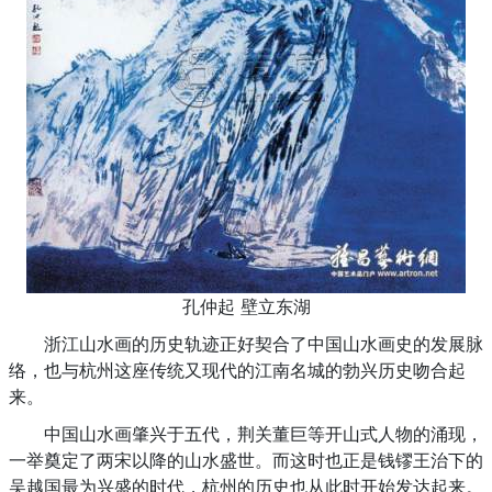
孔仲起 壁立东湖
浙江山水画的历史轨迹正好契合了中国山水画史的发展脉
络，也与杭州这座传统又现代的江南名城的勃兴历史吻合起
来。
中国山水画肇兴于五代，荆关董巨等开山式人物的涌现，
一举奠定了两宋以降的山水盛世。而这时也正是钱镠王治下的
吴越国最为兴盛的时代，杭州的历史也从此时开始发达起来。