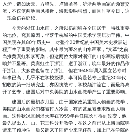
入沪，诸如唐云、方增先、卢辅圣等，沪浙两地画家的频繁交
流，不仅使两地画风接近，海派影响强烈，而且时至今日，这
一现象仍在延续。
今天的浙江山水画，之所以仍能够在全国居于一特殊重要
的地位。究其原因，坐落于杭城的中国美术学院居功至伟。中
国美院在其80年历史中，对整个20世纪的中国美术史发展进
程产生了重要的影响。其中最为著名的山水画家，“文革”之前
当推黄宾虹和李可染，但这两位大家对浙江的山水画坛后续影
响并不显著。黄宾虹生于浙江，逝于浙江，晚年最好的作品作
于浙江，大多数也留在了浙江，但在1948年调入国立艺专时
年事已高，几乎不在学校授课。李可染是艺专上世纪30年代
招收的第一批研究生，亦因抗战时，学校颠沛流亡，而最终离
开了艺专，建国后对中央美院的山水画教学产生了重要影响。
建国后的最初岁月里，由于国家政策重视人物画的教学，
美院的山水画家们都被打入冷宫，有的甚至被要求改画人物
画。这种状况直到潘天寿在1959年再任院长时得到改变，他
最先提出人、山、花三科分开教学，在这之前已从上海画院聘
请来了顾坤伯，后又调来了陆俨少来院任教，加上已在学院的