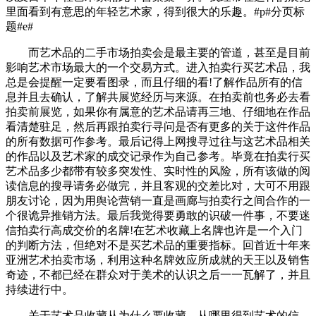
里面看到有意思的年轻艺术家，得到很大的乐趣。#p#分页标
题#e#
而艺术品的二手市场拍卖会是最主要的管道，甚至是目前
影响艺术市场最大的一个交易方式。进入拍卖行买艺术品，我
总是会提醒一定要看图录，而且仔细的看!了解作品所有的信
息并且去确认，了解共展览经历与来源。在拍卖前也务必去看
拍卖前展览，如果你有属意的艺术品请再三地、仔细地在作品
看清楚驻足，然后再跟拍卖行寻问是否有更多的关于这件作品
的所有数据可作参考。最后记得上网搜寻过往与这艺术品相关
的作品以及艺术家的成交记录作为自己参考。毕竟在拍卖行买
艺术品多少都带有较多突发性、实时性的风险，所有该做的阅
读信息的搜寻请务必做完，并且客观的交差比对，大可不用跟
朋友讨论，因为用舆论营销一直是画廊与拍卖行之间合作的一
个很诡异推销方法。最后我觉得要勇敢的识破一件事，不要迷
信拍卖行高成交价的名牌!在艺术收藏上名牌也许是一个入门
的判断方法，但绝对不是买艺术品的重要指标。回首近十年来
亚洲艺术拍卖市场，利用这种名牌效应所成就的天王以及销售
奇迹，不都已经在群众对于美术的认识之后一一瓦解了，并且
持续进行中。
关于艺术品收藏从为什么要收藏，从哪里得到艺术的信