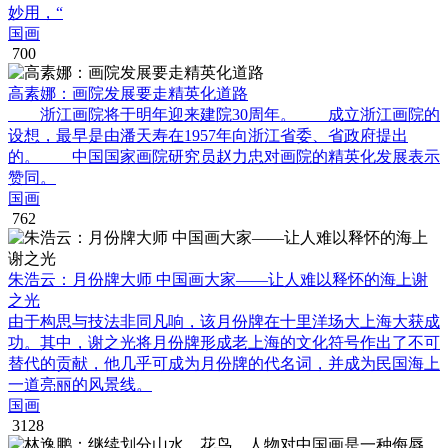
妙用，“
国画
700
高素娜：画院发展要走精英化道路
浙江画院将于明年迎来建院30周年。 成立浙江画院的
设想，最早是由潘天寿在1957年向浙江省委、省政府提出
的。 中国国家画院研究员赵力忠对画院的精英化发展表示
赞同。
国画
762
朱浩云：月份牌大师 中国画大家——让人难以释怀的海上谢
之光
由于构思与技法非同凡响，该月份牌在十里洋场大上海大获成
功。其中，谢之光将月份牌形成老上海的文化符号作出了不可
替代的贡献，他几乎可成为月份牌的代名词，并成为民国海上
一道亮丽的风景线。
国画
3128