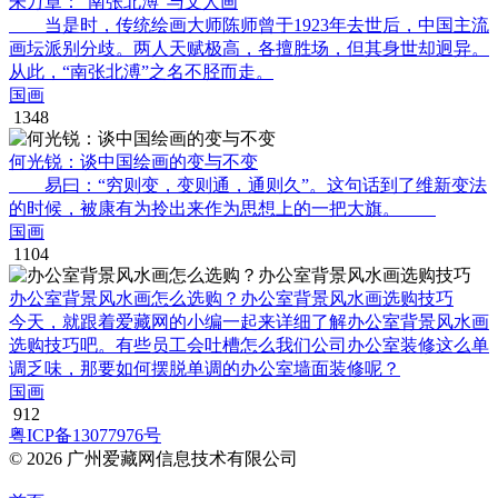
朱万章：“南张北溥”与文人画
当是时，传统绘画大师陈师曾于1923年去世后，中国主流
画坛派别分歧。两人天赋极高，各擅胜场，但其身世却迥异。
从此，“南张北溥”之名不胫而走。
国画
1348
何光锐：谈中国绘画的变与不变
易曰：“穷则变，变则通，通则久”。这句话到了维新变法
的时候，被康有为拎出来作为思想上的一把大旗。
国画
1104
办公室背景风水画怎么选购？办公室背景风水画选购技巧
今天，就跟着爱藏网的小编一起来详细了解办公室背景风水画
选购技巧吧。有些员工会吐槽怎么我们公司办公室装修这么单
调乏味，那要如何摆脱单调的办公室墙面装修呢？
国画
912
粤ICP备13077976号
© 2026 广州爱藏网信息技术有限公司