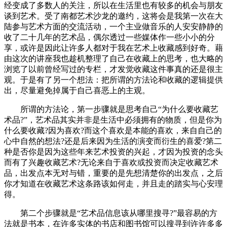
经变成了多数人的关注，所以在生活里也有较多的机会与朋友
谈到艺术。受了南都艺术沙龙的邀约，这将会是我第一次在大
陆参与艺术方面的交流活动，一个主业做音乐的人安安静静的
收了二十几年的艺术品，偶尔透过一些媒体作一些小小的分
享，或许是因此让许多人都对于我在艺术上收藏感到好奇。藉
由这次的讲座我也趁机整理了自己在收藏上的思考，也大略的
浏览了以前曾经写过的专栏，才发觉收藏这件事真的还是很主
观。于是有了另一个想法：把所谓的方法论和收藏的逻辑提供
出，尽量避免掉属于自己喜恶上的主观。
所谓的方法论，第一步骤就是思考自己“为什么要收藏艺
术品?”，艺术品其实并非是生活中必须拥有的物质，但是你为
什么要收藏?因为喜欢?而这个喜欢是本能的喜欢，来自自己的
心中自然的想法?还是后来因为生活的演变而衍生的喜爱?第二
种是否你是因为这些年来艺术投资的兴起，才因为投资的念头
而有了兴趣收藏艺术?无论来自于喜欢或投资而决定收藏艺术
品，出发点本无对与错，重要的是先想清楚你的出发点，之后
你才知道在收藏艺术这条路该如何走，并且走的踏实与心安理
得。
第二个步骤就是“艺术品信息该从哪里搜寻?”最容易的方
法就是书本，在许多实体的书店和图书馆可以搜寻到许许多多