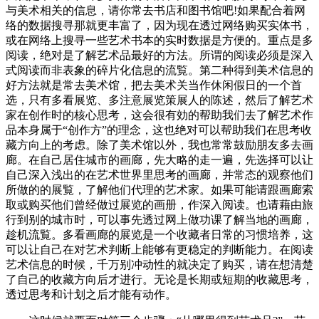
与美术相关的信息，请你常去书店和图书馆吧!如果配合着网
络的数据搜寻那就更丰富了，因为现在透过网络购买实体书，
或在网络上搜寻一些艺术书本的实时数据是方便的。重点是多
阅读，绝对是了解艺术品最好的方法。所谓的阅读必须是深入
式阅读而非表象的碎片化信息的流覧。第二种得到美术信息的
好方法就是常去美术馆，把去美术关当作休闲假日的一个首
选，只有多看展览、多注意展览策展人的陈述，然后了解艺术
家在创作时的核心思考，这会很有効的帮助我们去了解艺术作
品本身属于“创作方”的理念，这也绝对可以帮助我们在思考收
藏方向上的考虑。除了美术馆以外，我也常常鼓励朋友多去画
廊。在自己居住城市的画廊，先大略的走一遍，先选择可以让
自己深入浅出的在艺术世界里思考的画廊，并常态的观察他们
所做的的展覧，了解他们代理的艺术家。如果可能请跟画廊索
取或购买他们曾经做过展览的画册，作深入阅读。也请藉由旅
行到别的城市时，可以事先透过网上做功课了解当地的画廊，
趁机流覧。多看画廊的展览是一个收藏者日常的习惯培养，这
可以让自己在对艺术判断上能够有更稳定的判断能力。在阅读
艺术信息的时候，千万别冲动性的就决定了购买，请在想清楚
了自己的收藏方向后才进行。无论是长期或短期的收藏思考，
透过思考和计划之后才能有动作。