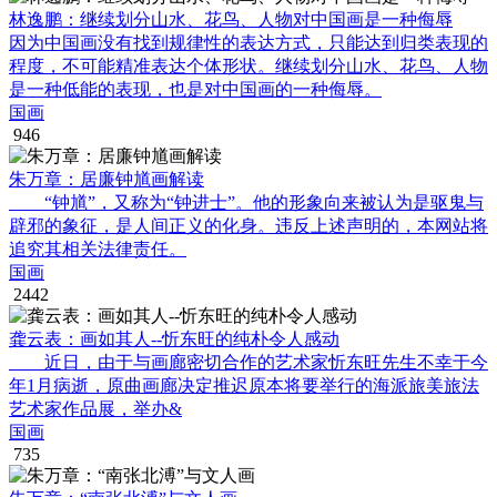
林逸鹏：继续划分山水、花鸟、人物对中国画是一种侮辱
因为中国画没有找到规律性的表达方式，只能达到归类表现的
程度，不可能精准表达个体形状。继续划分山水、花鸟、人物
是一种低能的表现，也是对中国画的一种侮辱。
国画
946
朱万章：居廉钟馗画解读
“钟馗”，又称为“钟进士”。他的形象向来被认为是驱鬼与
辟邪的象征，是人间正义的化身。违反上述声明的，本网站将
追究其相关法律责任。
国画
2442
龚云表：画如其人--忻东旺的纯朴令人感动
近日，由于与画廊密切合作的艺术家忻东旺先生不幸于今
年1月病逝，原曲画廊决定推迟原本将要举行的海派旅美旅法
艺术家作品展，举办&
国画
735