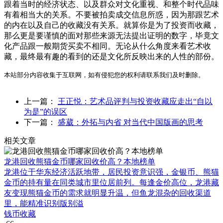
跟着当时的经济状态、以及群众对文化重视、和整个时代品味
有着相当大的关系。不要被拍卖成交信息所惑，因为那跟艺术
的内在以及自己的收藏没有关系。就算你是为了投资而收藏，
那么更是要谨慎的面对那些来源无法提出证明的数字，毕竟文
化产品跟一般期货买卖不相同。无论从什么角度来看艺术收
藏，最终最有趣的看到的还是文化所反映出来的人性的部份。
本站部分内容收集于互联网，如有侵犯您的权利请联系我们及时删除。
上一篇：
王正悦：艺术品评判与投资收藏应走出“自以
为是”的误区
下一篇：
盛葳：外拓与内省 对当代中国版画的思考
相关文章
龙港回收熊猫金币哪家回收价高？本地榜单
龙港位于华东经济活跃地带，居民投资意识强，金银币、熊猫
金币的持有量在同类城市里位居前列。每逢金价高位，龙港藏
友变现熊猫金币的需求就明显升温，但鱼龙混杂的回收渠道
里，能精准识别版别溢
钱币收藏