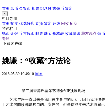
首页
纸币
金银币
邮票
纪念钞
古钱币
鉴定
×
栏目导航
首页
拍卖
优选好店
直播
鉴定
评级
回收
招商
特色栏目
纸币
金银币
古钱币
邮票
珠宝
价格表
收藏资讯
藏友观点
铜币
专题
下载客户端
姚谦：“收藏”方法论
2016-05-30 10:49:10
国画
第二届香港巴塞尔艺博会VIP预展现场
艺术讲座一直以来是我比较少参与的活动，因为我习惯关
于艺术的阅读都是独自的、安静的，但是这些年来艺术收藏已