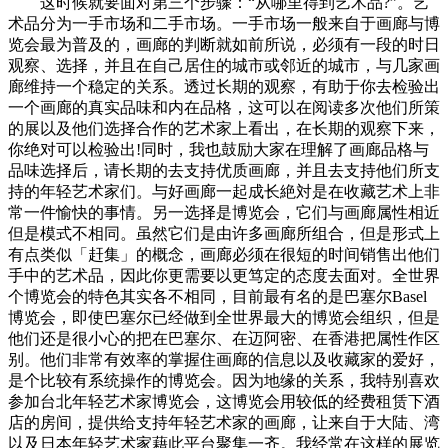
这时候就要面对第三个步骤：“从哪里得到艺术品?”。艺
术品分为一手市场和二手市场。一手市场一般来自于画廊与博
览会最为普及的，画廊的判断就如前所说，必须有一段的时日
观察、选择，并且在自己居住的城市或邻近的城市，与几家画
廊维持一个稳定的关系。透过长期的观察，有助于你去检验出
一个画廊的真实品味和内在品格，这可以在阅读多次他们所策
的展以及他们选择合作的艺术家上看出，在长期的观察下来，
你绝对可以检验出!同时，我也鼓励大家在理解了画廊品格与
品味选择后，请长期的去支持优质画廊，并且去支持他们所支
持的年轻艺术家们。与好画廊一起成长絶対是在收藏艺术上非
常一件愉快的事情。另一选择是博览会，它们与画廊属性相近
但是模式不相同。虽然它们是由许多画廊所组合，但是形式上
有点类似「赶集」的概念，画廊必须在很短的时间销售出他们
手中的艺术品，因此你更需要以更笃定的态度去面对。全世界
个博览会的特色其实各不相同，目前最有名的是巴塞尔Basel
博览会，即使巴塞尔已经做到全世界最大的博览会组织，但是
他们还是很小心的把在巴塞尔、在迈阿密、在香港把属性作区
别。他们非常有效率的掌握住画廊的信息以及收藏家的爱好，
是个比较有系统操作的博览会。因为地缘的关系，我特别喜欢
参加台北年轻艺术家博览会，这博览会用较低的经费租赁下酒
店的房间，提供给支持年轻艺术家的画廊，让来自于大陆、湾
以及日本年轻艺术家藉此平台聚集一齐。我经常在这样的展览