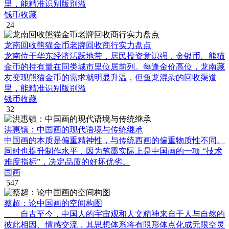
里，能精准识别版别溢
钱币收藏
24
龙南回收熊猫金币老牌回收商行实力盘点
龙南位于华东经济活跃地带，居民投资意识强，金银币、熊猫
金币的持有量在同类城市里位居前列。每逢金价高位，龙南藏
友变现熊猫金币的需求就明显升温，但鱼龙混杂的回收渠道
里，能精准识别版别溢
钱币收藏
32
洪惠镇：中国画的现代语境与传统继承
中国画的本质是偏重精神性，与传统西画的偏重物质性不同。
同时也提升制作水平，因为笔墨实际上是中国画的一项 “技术
难度指标”，决定品质的好坏优劣。
国画
547
蔡超：论中国画的空间构图
自古至今，中国人的宇宙观和人文精神来自于人与自然的
彼此相因、情感交流，其思想体系将有限形体点化成无限空灵