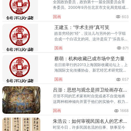
全国政协委员，政协第十一届全国委员会常
务委员。2000年9月任北京市文化局党组成
员、副局长，分管全市美术工作。2010年1月
国画
603
任国务院参事室副主任。2011年4月被聘任为
国务院参事。
王建玉：“学术主持”真可笑
皓首穷经的“经”，没法儿与另外的一个字组
合成一个白话文的词。这许是应了“乐吾乐以
及人之乐”的古训。
国画
871
蔡萌：机构收藏已成市场中坚力量
在日前举行的2013上海国际收藏论坛上，上
海国际文化传播协会、新艺经艺术研究院发
布了联合研究调查出品的《中国机构收藏调
国画
657
查报告》。
吕澎：思想与观念是捍卫绘画存在的武器
尽管不同的艺术家有时自觉或者不自觉地将
这两种精神倾向并置于他们的实验中。权力
发生了转移，现在是美国人有条件理直气壮
国画
1668
地重新阐释绘画的时候了。
朱浩云：如何审视民国名人的艺术价值
时至今日，许多民国名流的往事、轶事至今