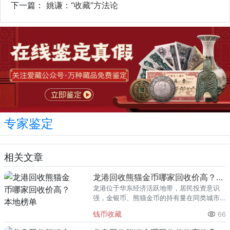
下一篇：
姚谦：“收藏”方法论
专家鉴定
相关文章
龙港回收熊猫金币哪家回收价高？本地榜单
龙港位于华东经济活跃地带，居民投资意识
强，金银币、熊猫金币的持有量在同类城市
里位居前列。每逢金价高位，龙港藏友变现
钱币收藏
66
熊猫金币的需求就明显升温，但鱼龙混杂的
回收渠道里，能精准识别版别溢