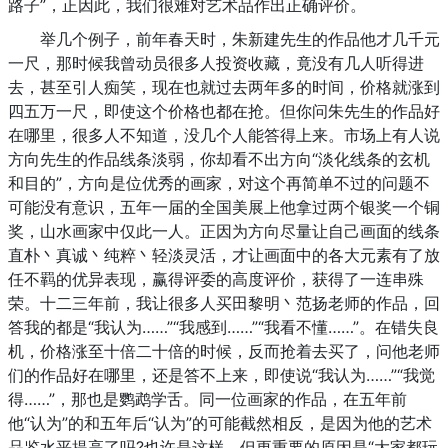
路子”，正因此，我们很难对艺术品作出正确评价。
举几个例子，前年春天时，朱新建先生的作品他才几千元
一尺，那时候我曾动员很多人投资收藏，竟没有几人听得进
去，甚至引人痴笑，现在也就过去两年多的时间，价格就涨到
四五万一尺，即使这个价格也都在抢。但你问朱先生的作品好
在哪里，很多人不知道，没几个人能答得上来。市场上有人说
方向先生的作品线条淡弱，你却看不出方向“淡化线条的玄机
和目的”，方向是位优秀的画家，对这个再简单不过的问题不
可能没有意识，五年一届的全国美展上他拿过两个银奖一个铜
奖，山水画家中仅此一人。正因为方向尽量让自己画面的线条
直朴丶真诚丶纯粹丶轻淡灵活，才让画面中的各大元素有了放
任不羁的优异表现，赢得评委的高度评价，获得了一连串殊
荣。十二三年前，我让很多人买田黎明丶范扬老师的作品，回
答我的都是“我认为……”“我感到……”“我看不懂……”。在错失良
机，价格涨至十倍二十倍的时候，反而抢着去买了，问他老师
们的作品好在哪里，还是答不上来，即使说“我认为……”“我觉
得……”，那也是鹦鹉学舌。同一位画家的作品，在五年前
他“认为”的和五年后“认为”的可能截然相反，是因为他的艺术
品鉴水平提高了吗?也许是这样，但更重要的原因是“大家都玩