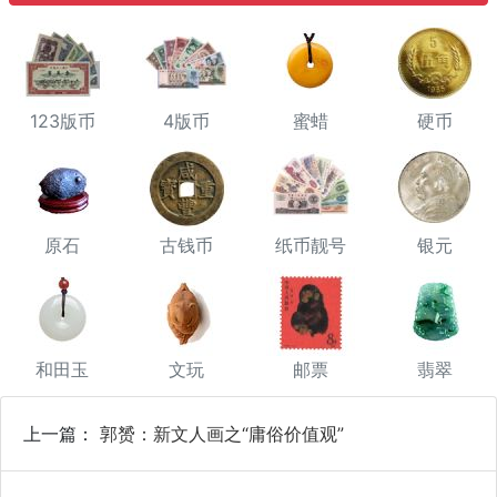
123版币
4版币
蜜蜡
硬币
原石
古钱币
纸币靓号
银元
和田玉
文玩
邮票
翡翠
上一篇：
郭赟：新文人画之“庸俗价值观”