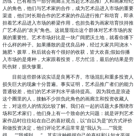
历练，已有相当一部分画廊主充当起艺术品推广人和画家经纪
人的角色，他们与艺术家的合作，成为艺术品进入市场的重要
渠道，他们对长期合作的艺术家的作品进行推广和培育，即承
担着艺术品进入市场的桥梁作用，也担负着为画家培育扶持推
广艺术品的“农夫”角色。这就显现出这个群体对艺术市场的发
展的重要性。艺术市场好比是一块广阔肥沃土地，就看你播下
什么样的种子。如果播散的是优良品种，经过大家共同浇水丶
施肥丶拨草，秋后就会有个很好的收获，皆大欢喜;假如你播
入市场的是瘪种，大家跟着投资，尽力忙活，最后的结果是劳
民伤财，损失惨重。
目前这些群体说实话是良莠不齐。市场混乱和重多投资人
损失巨大的现象十分普遍。事实证明，艺术品推广者们的能力
普通较差，他们的艺术评判水平亟待提高。 因为我也是浪迹
这个圈里的人，接触不少担负此角色的画廊主和投资收藏人
士，对这些人的情况比较了解。我们在一起的话题大多围绕市
场和艺术家们，他们身上有一个致命的大问题：就是评判艺术
家作品时往往站在自己的喜好观点，以“自以为是”的方式评价
和做投资决定，他们评论艺术品常常是“我认为……”“我觉
得……”“我感到……”，其实这种根据自己的喜好和认知水平评