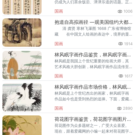
仍成为人们茶余饭后、津津乐道的话题。正
因如此，民国这段历史也一直是我最爱。更
国画
1006
有的人将此称之为“中国的文艺复兴”。
抱道自高拟画径 —观美国纽约大都会艺术博物馆藏龚贤山水册页有
清 龚贤 寒林飞瀑图 1668 广东省博物馆
藏 在中国文人绘画的表达中，境界的显
现都落实于用笔、用墨。龚贤长期的艺术实
国画
1914
践，
林风眠字画作品鉴赏，林风眠字画作品图片赏析
林风眠是我国上个世纪重要的绘画大师，其
艺术风格大胆创新，林风眠字画作品流传至
今仍然受到众人的喜爱。
国画
1617
林风眠字画作品市场价格，林风眠字画作品拍卖价格
林风眠是上个世纪杰出的画家，林风眠字画
作品如今也是受到热烈的追捧。下面，爱藏
网的小编就来给各位详细介绍林风眠字画作
国画
2890
品市场价格，一起来了解林风眠字画作品拍
卖价格是多少吧。
荷花图字画鉴赏，荷花图字画图片赏析
荷花图作为众多题材之一，广受大众喜爱。
现在，跟着爱藏网的小编一起来对荷花图字