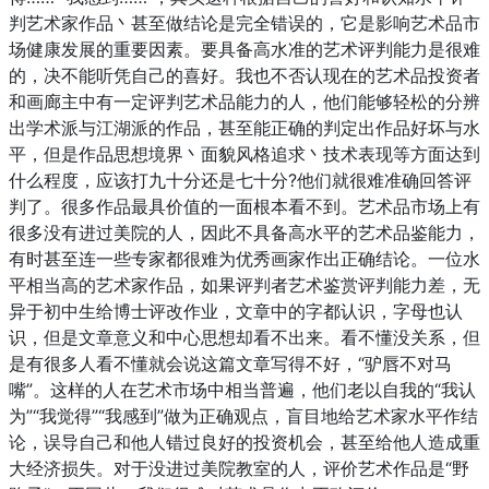
判艺术家作品丶甚至做结论是完全错误的，它是影响艺术品市
场健康发展的重要因素。要具备高水准的艺术评判能力是很难
的，决不能听凭自己的喜好。我也不否认现在的艺术品投资者
和画廊主中有一定评判艺术品能力的人，他们能够轻松的分辨
出学术派与江湖派的作品，甚至能正确的判定出作品好坏与水
平，但是作品思想境界丶面貌风格追求丶技术表现等方面达到
什么程度，应该打九十分还是七十分?他们就很难准确回答评
判了。很多作品最具价值的一面根本看不到。艺术品市场上有
很多没有进过美院的人，因此不具备高水平的艺术品鉴能力，
有时甚至连一些专家都很难为优秀画家作出正确结论。一位水
平相当高的艺术家作品，如果评判者艺术鉴赏评判能力差，无
异于初中生给博士评改作业，文章中的字都认识，字母也认
识，但是文章意义和中心思想却看不出来。看不懂没关系，但
是有很多人看不懂就会说这篇文章写得不好，“驴唇不对马
嘴”。这样的人在艺术市场中相当普遍，他们老以自我的“我认
为”“我觉得”“我感到”做为正确观点，盲目地给艺术家水平作结
论，误导自己和他人错过良好的投资机会，甚至给他人造成重
大经济损失。对于没进过美院教室的人，评价艺术作品是“野