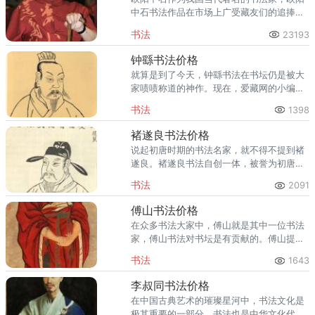
中石书法作品在市场上广受藏友们的追捧，
可见欧阳中石书法价值之高。接下来，爱藏
书法
23193
网的小编就来给各位详细介绍欧阳中石书法
价格。
钟繇书法价格
就算是到了今天，钟繇书法在书坛仍是被大
家啧啧称道的神作。现在，爱藏网的小编就
来给各位详细介绍钟繇书法价格。
书法
1398
褚遂良书法价格
说起初唐时期的书法名家，就不得不提到褚
遂良。褚遂良书法自创一体，被誉为初唐四
大楷书家之一，人称褚体，可见褚遂良书法
书法
2091
对后世书坛影响之深远。
傅山书法价格
在众多书法大家中，傅山就是其中一位书法
家，傅山书法对书坛是有贡献的。傅山提出
了书法理论，对后世书法文化的发展有着深
书法
1643
远的影响。
李叔同书法价格
在中国古典艺术的璀璨星河中，书法文化是
极其重要的一部分，书法也是中华文化代代