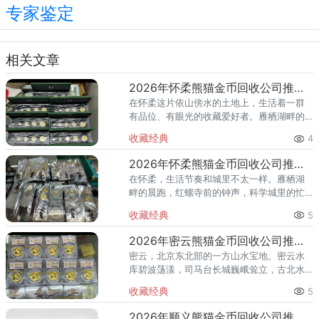
专家鉴定
相关文章
2026年怀柔熊猫金币回收公司推荐 怀柔回收熊猫金币渠道
在怀柔这片依山傍水的土地上，生活着一群
有品位、有眼光的收藏爱好者。雁栖湖畔的
国际会都迎来送往，科学城里的精英汇聚，
收藏经典
4
红螺寺的香火绵延不绝——怀柔的藏家群体
也在悄然壮大。熊猫金币，作为
2026年怀柔熊猫金币回收公司推荐 怀柔哪里回收熊猫金币
在怀柔，生活节奏和城里不太一样。雁栖湖
畔的晨跑，红螺寺前的钟声，科学城里的忙
碌——怀柔人懂得享受生活，也懂得收藏价
收藏经典
5
值。熊猫金币作为兼具投资与收藏属性的热
门品种，在怀柔的藏家圈子里一
2026年密云熊猫金币回收公司推荐 密云回收熊猫金币正规渠道
密云，北京东北部的一方山水宝地。密云水
库碧波荡漾，司马台长城巍峨耸立，古北水
镇的灯火与星空交相辉映。在这片生态宜居
收藏经典
5
的土地上，越来越多的人开始关注钱币收
藏，熊猫金币凭借其国家法定货币
2026年顺义熊猫金币回收公司推荐 顺义回收熊猫金币渠道