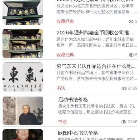
顺义区作为北京东北部的重要城区，近年来
随着临空经济区和中央别墅区的持续发展，
高端居住群体不断扩大，熊猫金币的藏家数
收藏经典
2
量也在稳步增长。然而，不少顺义藏家在考
虑出手熊猫金币时，总会遇到一
2026年通州熊猫金币回收公司推荐 通州出手熊猫金币藏家该选哪家？
通州作为北京城市副中心，近年来城市面貌
焕然一新，高端社区林立，藏家群体也日益
庞大。走在通州的大街小巷，从万达广场到
收藏经典
5
爱琴海购物公园，从行政办公区到运河商务
区，关注钱币收藏的人越来越多
紫气东来书法作品适合挂在什么地方？
目前在书法作品市场上，紫气东来书法作品
广受欢迎。紫气东来书法作品具有很高的艺
术鉴赏价值，同时也具有收藏增值的功能。
书法
8139
而如今，更多的人选购紫气东来书法作品是
为了装饰空间的。
启功书法价格
启功作为我国现代著名的书法家，启功书法
收藏价值匪浅，那么启功书法价格就更是居
高不下了。追捧启功书法的收藏家不在少
书法
2346
数，可想而知启功书法价值有多大。
欧阳中石书法价格
欧阳中石作为我国当代著名的书法家，欧阳