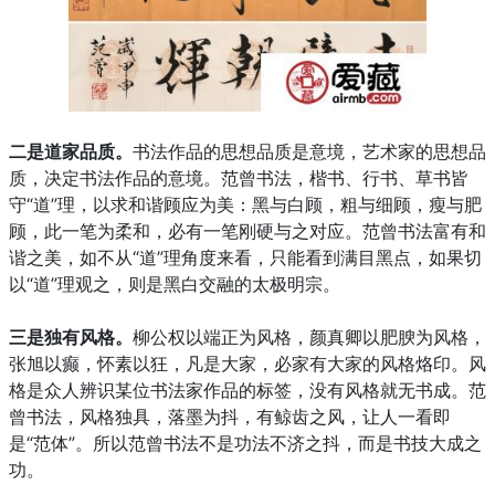
二是道家品质。
书法作品的思想品质是意境，艺术家的思想品
质，决定书法作品的意境。范曾书法，楷书、行书、草书皆
守“道”理，以求和谐顾应为美：黑与白顾，粗与细顾，瘦与肥
顾，此一笔为柔和，必有一笔刚硬与之对应。范曾书法富有和
谐之美，如不从“道”理角度来看，只能看到满目黑点，如果切
以“道”理观之，则是黑白交融的太极明宗。
三是独有风格。
柳公权以端正为风格，颜真卿以肥腴为风格，
张旭以癫，怀素以狂，凡是大家，必家有大家的风格烙印。风
格是众人辨识某位书法家作品的标签，没有风格就无书成。范
曾书法，风格独具，落墨为抖，有鲸齿之风，让人一看即
是“范体”。所以范曾书法不是功法不济之抖，而是书技大成之
功。