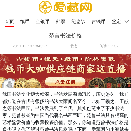
首页
纸币
金银币
邮票
纪念钞
古钱币
鉴定
范曾书法价格
2019-12-10 13:49:27
书法
阅读：2137
我国书法文化博大精深，书法发展源远流长，历史悠久，我们
都知道在古代有很多的书法大家闻名至今，比如王羲之、王献
之等书法巨匠。书法发展到了当代，其实也诞生了不少书法
家，范曾被誉为中国当代著名书画巨匠，范曾书法具有很高的
艺术鉴赏价值与收藏投资价值。那么，你知道范曾书法价格是
多少吗？你了解过范曾书法风格吗？下面，爱藏网的小编就来