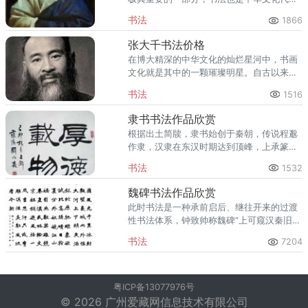
相传的形式之一。李叔同是一位晚清民国时
书法
1866
期的艺术大师，精通多种艺术，其中李叔同
书法成就引人瞩目。
张大千书法价格
在博大精深的中华文化的灿烂星河中，书画
文化就是其中的一颗璀璨明星。自古以来，
我国就诞生了不少书画大师，他们创作的作
书法
1516
品为后人留下了深远的影响。在二十世纪的
时候，书法巨匠张大千就广为人
隶书书法作品欣赏
根据出土简牍，隶书始创于秦朝，传说程邈
作隶，汉隶在东汉时期达到顶峰，上承篆书
传统，下开魏晋、南北朝，对后世书法有不
书法
1532
可小觑的影响，书法界有“汉隶唐楷”之称。
魏碑书法作品欣赏
此时书法是一种承前启后、继往开来的过渡
性书法体系，钟致帅称魏碑“上可窥汉秦旧
范，下能察隋唐习风。”钟致帅《雪轩书品》
书法
7204
称：“魏碑书法，承汉隶之余韵，启唐楷之先
声。”
粤ICP备13077976号
© 2026 广州爱藏网信息技术有限公司