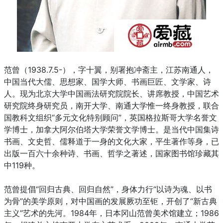
范曾（1938.7.5-），字十翼，别署抱冲斋主，江苏南通人，
中国当代大儒、思想家、国学大师、书画巨匠、文学家、诗
人。现为北京大学中国画法研究院院长、讲席教授，中国艺术
研究院终身研究员，南开大学、南通大学惟一终身教授，联合
国教科文组织“多元文化特别顾问”，英国格拉斯哥大学名誉文
学博士，加拿大阿尔伯塔大学荣誉文学博士。是当代中国集诗
书画、文史哲、儒释道于一身的文化大家，平生著作等身，已
出版一百六十余种诗、书画、哲学之著述，国家图书馆珍藏其
中119种。
范曾提倡“回归古典、回归自然”，身体力行“以诗为魂、以书
为骨”的美学原则，对中国画的发展厥功至钜，开创了“新古典
主义”艺术的先河。1984年，日本冈山范曾美术馆建立；1986