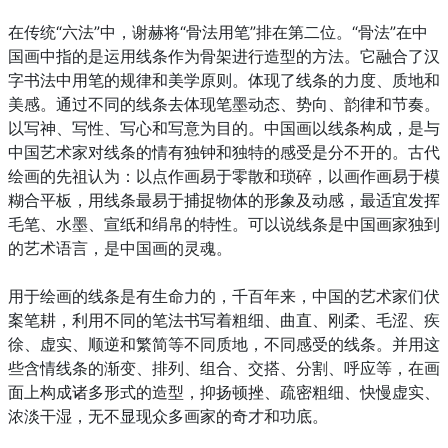
在传统“六法”中，谢赫将“骨法用笔”排在第二位。“骨法”在中
国画中指的是运用线条作为骨架进行造型的方法。它融合了汉
字书法中用笔的规律和美学原则。体现了线条的力度、质地和
美感。通过不同的线条去体现笔墨动态、势向、韵律和节奏。
以写神、写性、写心和写意为目的。中国画以线条构成，是与
中国艺术家对线条的情有独钟和独特的感受是分不开的。古代
绘画的先祖认为：以点作画易于零散和琐碎，以画作画易于模
糊合平板，用线条最易于捕捉物体的形象及动感，最适宜发挥
毛笔、水墨、宣纸和绢帛的特性。可以说线条是中国画家独到
的艺术语言，是中国画的灵魂。
用于绘画的线条是有生命力的，千百年来，中国的艺术家们伏
案笔耕，利用不同的笔法书写着粗细、曲直、刚柔、毛涩、疾
徐、虚实、顺逆和繁简等不同质地，不同感受的线条。并用这
些含情线条的渐变、排列、组合、交搭、分割、呼应等，在画
面上构成诸多形式的造型，抑扬顿挫、疏密粗细、快慢虚实、
浓淡干湿，无不显现众多画家的奇才和功底。