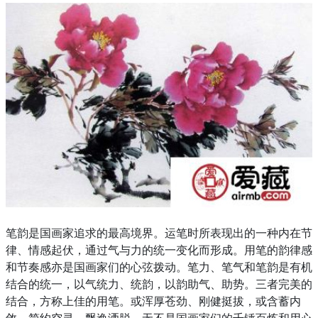
笔韵是国画家追求的最高境界。运笔时所表现出的一种内在节
律、情感起伏，通过气与力的统一变化而形成。用笔的韵律感
和节奏感亦是国画家们的心弦拨动。笔力、笔气和笔韵是有机
结合的统一，以气统力、统韵，以韵助气、助势。三者完美的
结合，方称上佳的用笔。或浑厚苍劲、刚健挺拔，或含蓄内
敛、简约空灵、飘逸洒脱。无不是国画家们的千锤百炼和用心