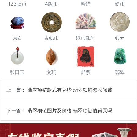
123版币
4版币
蜜蜡
硬币
原石
古钱币
纸币靓号
银元
和田玉
文玩
邮票
翡翠
上一篇：
翡翠项链款式有哪些 翡翠项链怎么佩戴
下一篇：
翡翠项链图片及价格 翡翠项链值得买吗