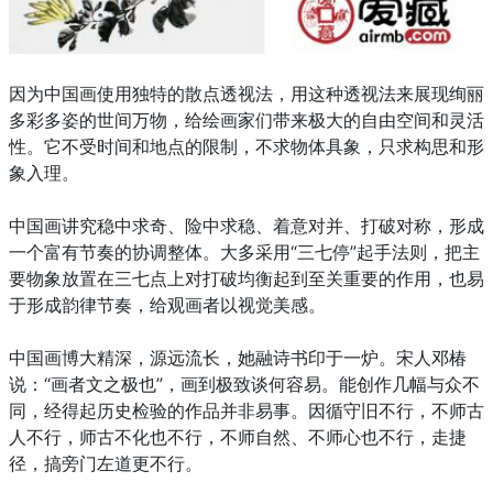
因为中国画使用独特的散点透视法，用这种透视法来展现绚丽
多彩多姿的世间万物，给绘画家们带来极大的自由空间和灵活
性。它不受时间和地点的限制，不求物体具象，只求构思和形
象入理。
中国画讲究稳中求奇、险中求稳、着意对并、打破对称，形成
一个富有节奏的协调整体。大多采用“三七停”起手法则，把主
要物象放置在三七点上对打破均衡起到至关重要的作用，也易
于形成韵律节奏，给观画者以视觉美感。
中国画博大精深，源远流长，她融诗书印于一炉。宋人邓椿
说：“画者文之极也”，画到极致谈何容易。能创作几幅与众不
同，经得起历史检验的作品并非易事。因循守旧不行，不师古
人不行，师古不化也不行，不师自然、不师心也不行，走捷
径，搞旁门左道更不行。