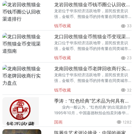
回收渠道里，能精准识别版别溢
龙岩回收熊猫金币钱币圈公认回收渠道排行
龙岩位于华东经济活跃地带，居民投资意识
强，金银币、熊猫金币的持有量在同类城市
里位居前列。每逢金价高位，龙岩藏友变现
钱币收藏
33
熊猫金币的需求就明显升温，但鱼龙混杂的
回收渠道里，能精准识别版别溢
龙口回收熊猫金币熊猫金币变现渠道指南
龙口位于华东经济活跃地带，居民投资意识
强，金银币、熊猫金币的持有量在同类城市
里位居前列。每逢金价高位，龙口藏友变现
钱币收藏
23
熊猫金币的需求就明显升温，但鱼龙混杂的
回收渠道里，能精准识别版别溢
龙南回收熊猫金币老牌回收商行实力盘点
龙南位于华东经济活跃地带，居民投资意识
强，金银币、熊猫金币的持有量在同类城市
里位居前列。每逢金价高位，龙南藏友变现
钱币收藏
32
熊猫金币的需求就明显升温，但鱼龙混杂的
回收渠道里，能精准识别版别溢
季涛：“红色经典”艺术品为何具有收藏价值
业内一般认为，“红色经典”的出现源自于
1995年10月，中国嘉德秋拍会拍卖刘春华
1967年作品《毛主
国画
1282
陈履生艺术评论摘录：中国的画家太富