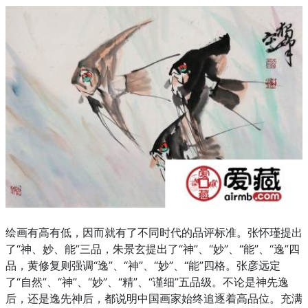
绘画有高有低，因而就有了不同时代的品评标准。张怀瑾提出
了“神、妙、能”三品，朱景玄提出了“神”、“妙”、“能”、“逸”四
品，黄修复则强调“逸”、“神”、“妙”、“能”四格。张彦远定
了“自然”、“神”、“妙”、“精”、“谨细”五品级。不论是神先逸
后，还是逸先神后，都说明中国画家始终追逐着高品位。充满