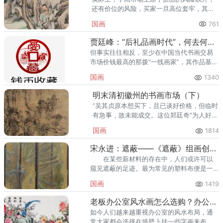
还有价位的风险，买家一旦高位套牢，其损
失也是惨重的。
国画
761
贾廷峰：“后礼品画时代”，何去何从？
但事实往往相反，至少在中国当代书画交易
市场价钱最高的那拨“一线画家”，其作品基本
上不具备与其价格相符的艺术价值。
国画
1340
明末清初徽州的书画市场（下）
”吴其贞原本想买下，且已谈好价格，但临时
有急事，故未能成交。这位郑廷奇“为人好修
饰精洁，善弦索兼货古玩，游于朱门，人皆
国画
1814
物色之”。
宋永进：遮蔽——《遮蔽》组画创作感悟
在某些新材料的存在中，人们或许可以
窥见遮蔽的足迹。最为常见的塑料布便是一
例。 当然，不同的人面对同样的遮蔽或
国画
1419
许具有截然不同的反映和姿态。
老板办公室风水画怎么选购？办公室风水装饰画怎么选购？
如今人们越来越重视办公室的风水布局，通
常大家都会选择在墙壁上挂一些字画来布