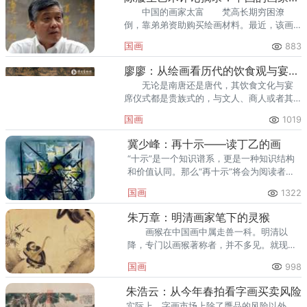
中国的画家太富 梵高长期穷困潦
倒，靠弟弟资助购买绘画材料。最近，该画
将以5000万美元的高价拍卖。
国画
883
廖廖：从绘画看历代的饮食观与宴席文化
无论是南唐还是唐代，其饮食文化与宴
席仪式都是贵族式的，与文人、商人或者其
它阶层无关。
国画
1019
冀少峰：再十示——读丁乙的画
“十示”是一个知识谱系，更是一种知识结构
和价值认同。那么“再十示”将会为阅读者带
来在新的社会秩序下的丁乙的精神诉求和文
国画
1322
化关怀。
朱万章：明清画家笔下的灵猴
画猴在中国画中属走兽一科。明清以
降，专门以画猴著称者，并不多见。就现存
作品而论，明清画家中有猴画传世者，大多
国画
998
为职业画家或佚名
朱浩云：从今年春拍看字画买卖风险
实际上，字画市场上除了赝品的风险以外，