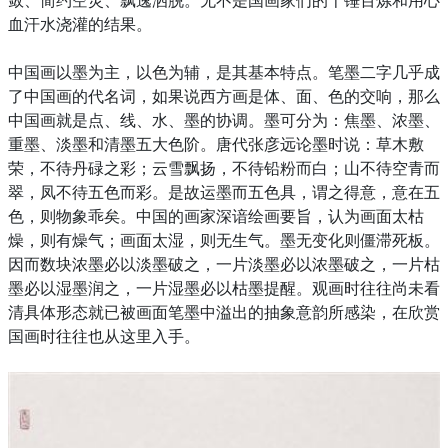
血汗水浇灌的结果。
中国画以墨为主，以色为辅，是其基本特点。笔墨二字几乎成
了中国画的代名词，如果说西方画是体、面、色的交响，那么
中国画就是点、线、水、墨的协调。墨可分为：焦墨、浓墨、
重墨、淡墨和清墨五大色阶。唐代张彦远论墨时说：草木敷
荣，不待丹碌之彩；云雪飘扬，不待铅粉而白；山不待空青而
翠，凤不待五色而彩。是故运墨而五色具，谓之得意，意在五
色，则物象乖矣。中国的画家深谙绘画要旨，认为画面太枯
燥，则有燥气；画面太湿，则无生气。墨无变化则僵滞死板。
因而数块浓墨必以淡墨破之，一片淡墨必以浓墨破之，一片枯
墨必以湿墨润之，一片湿墨必以枯墨提醒。观画时往往尚未看
清具体形态就已被画面笔墨中溢出的抽象意韵所感染，在欣赏
国画时往往也从这里入手。