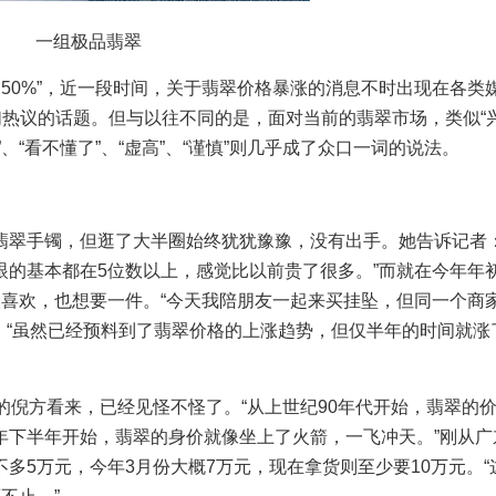
一组极品翡翠
过50%”，近一段时间，关于翡翠价格暴涨的消息不时出现在各类
们热议的话题。但与以往不同的是，面对当前的翡翠市场，类似“
、“看不懂了”、“虚高”、“谨慎”则几乎成了众口一词的说法。
翠手镯，但逛了大半圈始终犹犹豫豫，没有出手。她告诉记者：
眼的基本都在5位数以上，感觉比以前贵了很多。”而就在今年年
很喜欢，也想要一件。“今天我陪朋友一起来买挂坠，但同一个商
：“虽然已经预料到了翡翠价格的上涨趋势，但仅半年的时间就涨
倪方看来，已经见怪不怪了。“从上世纪90年代开始，翡翠的
年下半年开始，翡翠的身价就像坐上了火箭，一飞冲天。”刚从广
多5万元，今年3月份大概7万元，现在拿货则至少要10万元。“