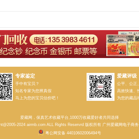
专家鉴定
爱藏评级
手中有宝贝？
公平、公正
知名专家为您辨真假
高效快速、
马上为您的宝贝估价吧！
为您的藏品
爱藏网，保真艺术收藏平台,1000万收藏爱好者共同选择
ght@2005-2024 airmb.com ALL Rights Reservrd 版权所有 广州爱藏网电
粤公网安备 44010602006494号