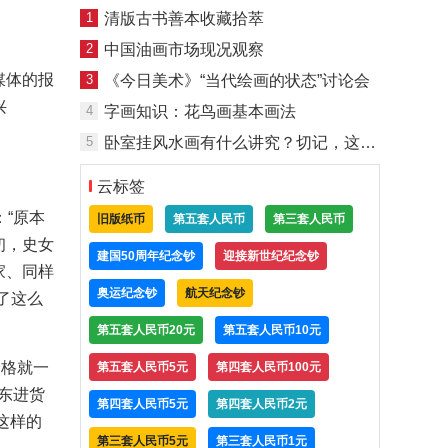
1
清版古书善本收藏拾萃
2
中国油画市场现况观察
媒体的报
3
《今日美术》“当代绘画的状态”讨论会
兴
4
字画知识：花鸟画基本画法
5
卧室挂风水画有什么讲究？切记，这些画最好别挂了！
云标签
“原本
旧版纸币
第五套人民币
第三套人民币
初，史女
建国50周年纪念钞
迎接新世纪纪念钞
家、同样
奥运纪念钞
航天纪念钞
了这么
第五套人民币20元
第五套人民币10元
价格就一
第五套人民币5元
第四套人民币100元
东进货
第四套人民币5元
第四套人民币2元
这样的
第三套人民币5元
第三套人民币1元