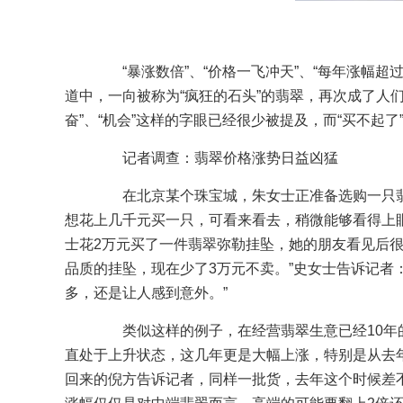
“暴涨数倍”、“价格一飞冲天”、“每年涨幅超
道中，一向被称为“疯狂的石头”的翡翠，再次成了人
奋”、“机会”这样的字眼已经很少被提及，而“买不起了”
记者调查：翡翠价格涨势日益凶猛
在北京某个珠宝城，朱女士正准备选购一只翡
想花上几千元买一只，可看来看去，稍微能够看得上
士花2万元买了一件翡翠弥勒挂坠，她的朋友看见后
品质的挂坠，现在少了3万元不卖。”史女士告诉记者
多，还是让人感到意外。”
类似这样的例子，在经营翡翠生意已经10年的
直处于上升状态，这几年更是大幅上涨，特别是从去
回来的倪方告诉记者，同样一批货，去年这个时候差不