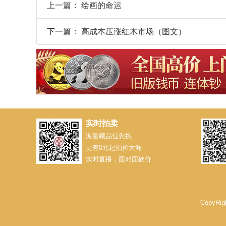
上一篇：
绘画的命运
下一篇：
高成本压涨红木市场（图文）
实时拍卖
海量藏品任您挑
更有0元起拍捡大漏
实时直播，面对面砍价
CopyRi