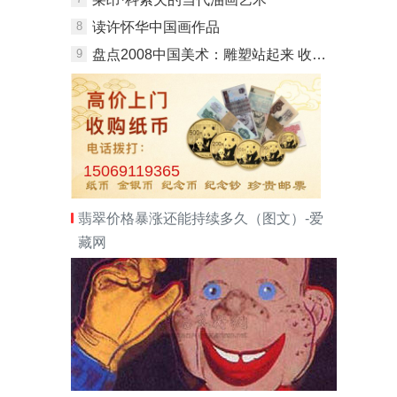
8
读许怀华中国画作品
9
盘点2008中国美术：雕塑站起来 收藏界泡沫引热议
15069119365
翡翠价格暴涨还能持续多久（图文）-爱
藏网