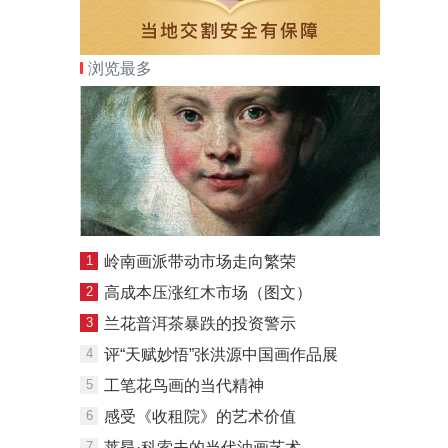
浏览最多
1
岭南画派带动市场走向繁荣
2
高成本压涨红木市场（图文）
3
兰花普洱茶暴跌的投资警示
4
评“天赋妙悟”张洪源中国画作品展
5
工笔花鸟画的当代精神
6
感受《收租院》的艺术价值
7
莱昂·科索夫的当代油画艺术