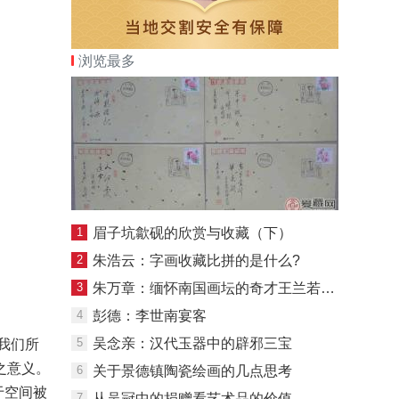
浏览最多
1
眉子坑歙砚的欣赏与收藏（下）
2
朱浩云：字画收藏比拼的是什么?
3
朱万章：缅怀南国画坛的奇才王兰若先生
4
彭德：李世南宴客
5
吴念亲：汉代玉器中的辟邪三宝
我们所
之意义。
6
关于景德镇陶瓷绘画的几点思考
于空间被
7
从吴冠中的捐赠看艺术品的价值