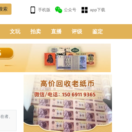
手机版
公众号
app下载
文玩
拍卖
直播
评级
鉴定
存在者、