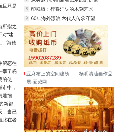
而且只是
8
印糕版：行将消失的木刻艺术
9
60年海外漂泊 六代人传承守望
与所指之
对“建
。”海德
15902087289
并留恋往
主宰了杨
亚麻布上的空间建筑——杨明清油画作品
境的使
展-爱藏网
城市中，
精雕细
的新都
天，当已
着此在者