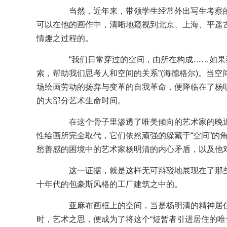
当然，近年来，带领学生经常外出写生考察的
可以在他的画作中，清晰地窥视到北京、上海、平遥
情趣之过程的。
“我们日常穿过的空间，由所在构成……如果
索，帮助我们思考人和空间的关系”(海德格尔)。当
场绘画劳动的扬弃与变革的自我革命，便降临在了杨明
的大部分艺术生命时间。
在这个骨子里渗透了唯美倾向的艺术家的晚近
性绘画所完全取代，它们依然顽强的躲藏于“空间”的
愁善感的困境中的艺术家杨明清的内心矛盾，以及他
这一证据，就是这样无可辩驳地展现在了那些
十年代的包豪斯风格的工厂建筑之中的。
亚麻布画框上的空间，当是杨明清的精神居住
时，艺术之思，便成为了将这个“短暂者引进居住的唯