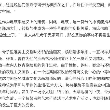
在，这是说他们依靠停留于物和所在之中，在居住中经受空间。
空间。”
作为建筑学意义上的建筑，因此，建筑，这一符号的原初能指
言那扇大门，转换与生成为一种符号能指与所指关系。海氏借助于
旅途上了。“一旦人类思考了无家可归，那么悲惨的事将不再发生
骨子里唯美主义趣味浓郁的油画家，杨明清多年来，一直徜徉
亮、好看，曾作为他的油画艺术创作道路上的三块近义词路标，
物与室内人物肖像绘画的劳作过程。由于性格、趣味、职业与环
量的表现主义画作，在一个远离国家政治经济与文化中心的中等
焦虑与困惑的城市文化风尚相适应的，潜心并醉心于唯美趣味的
这种较为平和与平静的生活/艺术方式，终将抵御不住席卷全中国
数年时间内，发生了一场令人瞠目结舌的、天翻地覆的巨变。今
生化之后，一个短暂者的艺术价值观与艺术生产活动，也就伴随
的发生了巨大的变化。