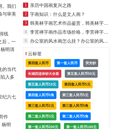
1
亲历中国画复兴之路
用。我们
验与审美
2
字画知识：什么是文人画？
3
韩美林字画艺术作品鉴赏，韩美林字画作品图片赏析
4
李苦禅字画作品市场价格，李苦禅字画作品拍卖价格
得线
5
办公室的风水画怎么挂？办公室的风水画有哪些注意事项？
之后，一
了杨明清
云标签
第四套人民币
第一套人民币
荧光钞
化的当代
长城四连体钞大全套
第五套人民币50元
常陷入多
第五套人民币10元
第四套人民币5元
第四套人民币5角
第三套人民币5元
世纪六七
第三套人民币2元
第三套人民币5角
劳作
第二套人民币3元
第二套人民币5角
，杨明
第一套人民币200元
第一套人民币100元