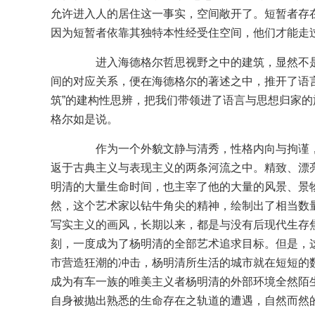
允许进入人的居住这一事实，空间敞开了。短暂者存
因为短暂者依靠其独特本性经受住空间，他们才能走过
进入海德格尔哲思视野之中的建筑，显然不是
间的对应关系，便在海德格尔的著述之中，推开了语
筑”的建构性思辨，把我们带领进了语言与思想归家的
格尔如是说。
作为一个外貌文静与清秀，性格内向与拘谨，
返于古典主义与表现主义的两条河流之中。精致、漂
明清的大量生命时间，也主宰了他的大量的风景、景
然，这个艺术家以钻牛角尖的精神，绘制出了相当数
写实主义的画风，长期以来，都是与没有后现代生存
刻，一度成为了杨明清的全部艺术追求目标。但是，
市营造狂潮的冲击，杨明清所生活的城市就在短短的
成为有车一族的唯美主义者杨明清的外部环境全然陌
自身被抛出熟悉的生命存在之轨道的遭遇，自然而然