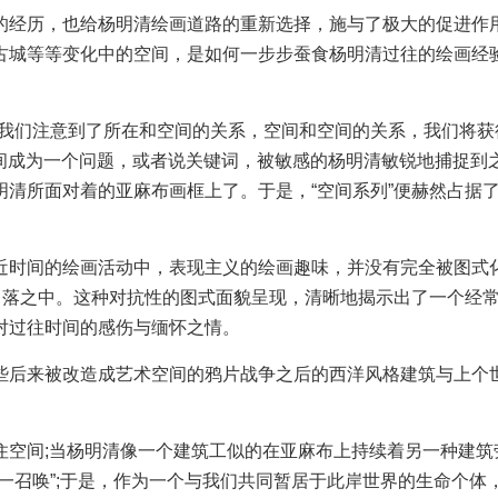
经历，也给杨明清绘画道路的重新选择，施与了极大的促进作
古城等等变化中的空间，是如何一步步蚕食杨明清过往的绘画经
我们注意到了所在和空间的关系，空间和空间的关系，我们将获
空间成为一个问题，或者说关键词，被敏感的杨明清敏锐地捕捉到
清所面对着的亚麻布画框上了。于是，“空间系列”便赫然占据
时间的绘画活动中，表现主义的绘画趣味，并没有完全被图式
角落之中。这种对抗性的图式面貌呈现，清晰地揭示出了一个经
对过往时间的感伤与缅怀之情。
后来被改造成艺术空间的鸦片战争之后的西洋风格建筑与上个
空间;当杨明清像一个建筑工似的在亚麻布上持续着另一种建筑
一召唤”;于是，作为一个与我们共同暂居于此岸世界的生命个体