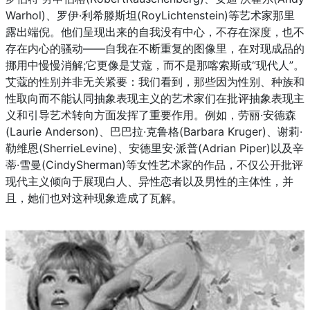
Warhol)、罗伊·利希滕斯坦(RoyLichtenstein)等艺术家那里
露出端倪。他们呈现出来的自我没有中心，不存在深度，也不
存在内心的骚动——自我在不断重复的图像里，在对现成品的
挪用中慢慢消解;它更像是艾蔻，而不是那喀索斯或“现代人”。
艾蔻的性别并非无关紧要：我们看到，那些因为性别、种族和
性取向而不能认同抽象表现主义的艺术家们在批评抽象表现主
义和引导艺术转向方面发挥了重要作用。例如，劳丽·安德森
(Laurie Anderson)、巴巴拉·克鲁格(Barbara Kruger)、谢莉·
勒维恩(SherrieLevine)、安德里安·派普(Adrian Piper)以及辛
蒂·雪曼(CindySherman)等女性艺术家的作品，不仅公开批评
现代主义倾向于展现白人、异性恋者以及男性的主体性，并
且，她们也对这种现象造成了瓦解。