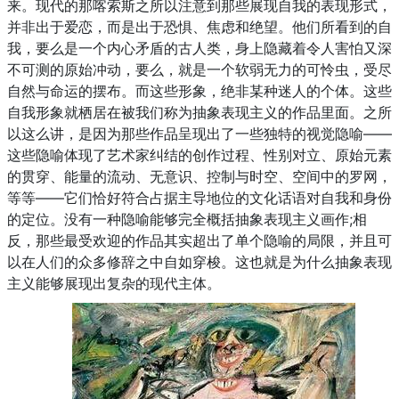
来。现代的那喀索斯之所以注意到那些展现自我的表现形式，
并非出于爱恋，而是出于恐惧、焦虑和绝望。他们所看到的自
我，要么是一个内心矛盾的古人类，身上隐藏着令人害怕又深
不可测的原始冲动，要么，就是一个软弱无力的可怜虫，受尽
自然与命运的摆布。而这些形象，绝非某种迷人的个体。这些
自我形象就栖居在被我们称为抽象表现主义的作品里面。之所
以这么讲，是因为那些作品呈现出了一些独特的视觉隐喻——
这些隐喻体现了艺术家纠结的创作过程、性别对立、原始元素
的贯穿、能量的流动、无意识、控制与时空、空间中的罗网，
等等——它们恰好符合占据主导地位的文化话语对自我和身份
的定位。没有一种隐喻能够完全概括抽象表现主义画作;相
反，那些最受欢迎的作品其实超出了单个隐喻的局限，并且可
以在人们的众多修辞之中自如穿梭。这也就是为什么抽象表现
主义能够展现出复杂的现代主体。