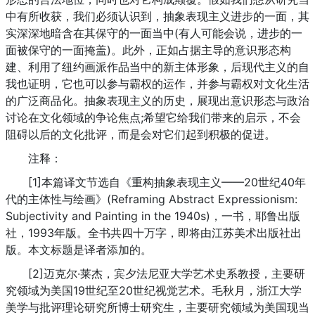
中有所收获，我们必须认识到，抽象表现主义进步的一面，其
实深深地暗含在其保守的一面当中(有人可能会说，进步的一
面被保守的一面掩盖)。此外，正如占据主导的意识形态构
建、利用了纽约画派作品当中的新主体形象，后现代主义的自
我也证明，它也可以参与霸权的运作，并参与霸权对文化生活
的广泛商品化。抽象表现主义的历史，展现出意识形态与政治
讨论在文化领域的争论焦点;希望它给我们带来的启示，不会
阻碍以后的文化批评，而是会对它们起到积极的促进。
注释：
[1]本篇译文节选自《重构抽象表现主义——20世纪40年
代的主体性与绘画》(Reframing Abstract Expressionism:
Subjectivity and Painting in the 1940s)，一书，耶鲁出版
社，1993年版。全书共四十万字，即将由江苏美术出版社出
版。本文标题是译者添加的。
[2]迈克尔·莱杰，宾夕法尼亚大学艺术史系教授，主要研
究领域为美国19世纪至20世纪视觉艺术。毛秋月，浙江大学
美学与批评理论研究所博士研究生，主要研究领域为美国现当