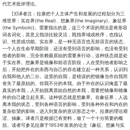
代艺术批评理论。
[3]译者注：拉康把个人主体产生和发展的过程划分为三
维世界：实在界(the Real)、想象界(the Imaginary)、象征界
(the Symbolic)。需要指出的是，这三个术语的用法是将形容
词名词化，其意义指涉比较灵活，既指界域或秩序，也指认
识、性质或功能。实在界，是一种无语言也无前语言的状态。
一个人在生命早期阶段，还没有受到语言的影响，也没有受到
他者的影响，完全依赖最原始的需要来行动，这种状态就是处
于实在界。想象界是镜像和前语言阶段，人在受到他者影响之
后，开始把外在的东西与自己的存在建立起一种关系，认识到
自我和他人的二分。这里的自我，是错误的把镜像当作自我而
丧失了最原始的、你我不分的本我。由于外在的认识掩盖了最
真实的本我，人开始脱离原始自然的本我，需要把镜像和镜像
外的自己建立起关系。这种状态就是想象界。在象征界，人远
离本我的状态，受到各种语言的影响，受到各种外在和内在的
复杂欲望的影响，进入到复杂的意识形态之中。拉康的理论艰
涩、抽象。译者只是根据已有资料，做了一个十分简要的概
括。读者可参见拉康于1953年发表的论文《象征、想象与实