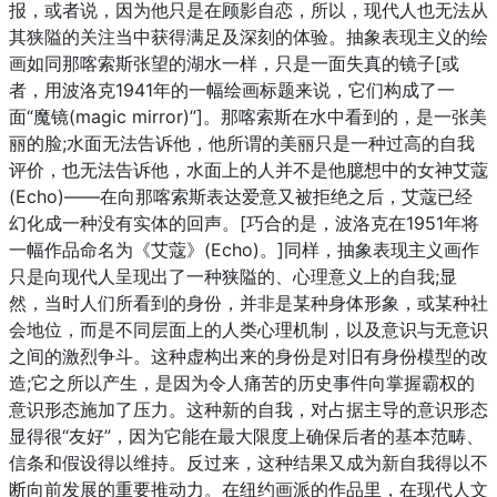
报，或者说，因为他只是在顾影自恋，所以，现代人也无法从
其狭隘的关注当中获得满足及深刻的体验。抽象表现主义的绘
画如同那喀索斯张望的湖水一样，只是一面失真的镜子[或
者，用波洛克1941年的一幅绘画标题来说，它们构成了一
面“魔镜(magic mirror)”]。那喀索斯在水中看到的，是一张美
丽的脸;水面无法告诉他，他所谓的美丽只是一种过高的自我
评价，也无法告诉他，水面上的人并不是他臆想中的女神艾蔻
(Echo)——在向那喀索斯表达爱意又被拒绝之后，艾蔻已经
幻化成一种没有实体的回声。[巧合的是，波洛克在1951年将
一幅作品命名为《艾蔻》(Echo)。]同样，抽象表现主义画作
只是向现代人呈现出了一种狭隘的、心理意义上的自我;显
然，当时人们所看到的身份，并非是某种身体形象，或某种社
会地位，而是不同层面上的人类心理机制，以及意识与无意识
之间的激烈争斗。这种虚构出来的身份是对旧有身份模型的改
造;它之所以产生，是因为令人痛苦的历史事件向掌握霸权的
意识形态施加了压力。这种新的自我，对占据主导的意识形态
显得很“友好”，因为它能在最大限度上确保后者的基本范畴、
信条和假设得以维持。反过来，这种结果又成为新自我得以不
断向前发展的重要推动力。在纽约画派的作品里，在现代人文