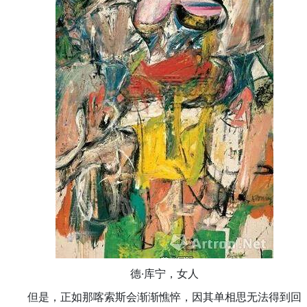
德·库宁，女人
但是，正如那喀索斯会渐渐憔悴，因其单相思无法得到回