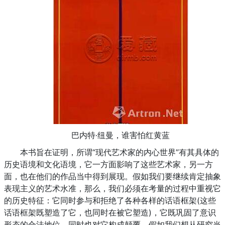
巴内特·纽曼，谁害怕红黄蓝
本书旨在证明，所谓“现代艺术家的内心世界”有其具体的
历史语境和文化语境，它一方面影响了这些艺术家，另一方
面，也在他们的作品当中得到展现。假如我们要继续肯定抽象
表现主义的艺术水准，那么，我们必须在考量的过程中重视它
的历史特征：它同时参与和拒绝了各种各样的话语框架(这些
话语框架既塑造了它，也同时在被它塑造)，它既巩固了意识
形态的合法地位，同时也对它构成颠覆。假如我们想从研究当