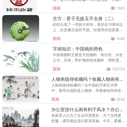
败，是变相的利用职务和职权为个人牟取私
国画
1285
利。违反上述声明的，本网站将追究其相关
法律责任。
古方：君子无故玉不去身（二）
此时出现了一些较大的玦，直径在10厘米以
上，应是佩玉或符节器。但项羽却优柔寡
断，不忍心下手，结果使得刘邦脱身逃回，
国画
1046
积蓄力量，最后击败项羽，夺得天下。
字画知识：中国画的用色
中国画颜料主要是天然颜料，有石色、水色
之分。石色，即矿物质粉状颜料，用时需调
入胶水。水色，是从植物中提取的颜料，稳
国画
126724
定性能较差，但易与水调和，并较易与墨协
调，如花青、藤黄、胭脂等等。
人物画值得收藏吗？收藏人物画有升值空间吗？
人物画值得收藏吗？在中国的字画艺术界
中，最早出现的是人物画，而最难创作的依
然是人物画。人物画投资作为一种理财的方
国画
1646
式之一，成为“金融工具”来操作获利是必然
的。
办公室挂什么画有利于风水？办公室挂画注意事项
在家里人们为了生活环境更好，为了住得更
舒服，通常都会进行家居装修。今天，爱藏
网的小编就来给各位详细介绍办公室挂什么