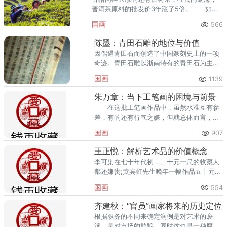
普洱茶原料的批发价3年涨了5倍。 如今
大益普洱茶的明星单品，决定其涨跌的已非
国画
566
品质、需求之类常规要素，而是进场资金量
和庄家操作。
陈墨：青田石雕的地位与价值
因偶遇青田石而创造了中国篆刻史上的一项
奇迹。青田石雕以浙南特有的青田石为主要
原料，其艺术基调守实而尚意，精妙而大
国画
1139
气。
朱万章：当下工笔画的困境与前景
在这批工笔画作品中，虽然水准互有参
差，有的还有行气之嫌，但就总体而言，可
看出是当代学院派绘画的一个缩影。
国画
907
王正悦：解析艺术品的价值概念
李可染在七十年代初，二十元一尺的收藏人
都还嫌贵;黄宾虹先生晚年一幅作品五十元无
人问津，清苦一生。
国画
554
齐建秋：“官员”画家将来的历史定位
根据职务的不同来确定润例是对艺术的亵
渎，是对市场的欺骗，同时这也是一种腐