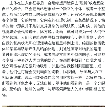
主体在进入象征界后，会继续运用镜像去“理解”或者想象
自己的样子。它会把自己想象成一个独立的个体，或者一个整
体，然后沉浸在自己的美丽或精巧之中，还有它所表现出来的
各个侧面、它的脾性、它内在的心理机制。在某些情况下，简
单的镜中形象并不足以支撑复杂的自我认识，这时候，其他的
视觉媒介会代替镜子。比方说，绘画，就可能成为一个人们中
意的领域。人们会在绘画中寻找自我的核心，并且看到，这个
自我的复杂状态和心理活动在绘画里得到上演。绘画的物质载
体和某些与话语产生共鸣的比喻，则通过画家对物质的运用，
通过创造出虚幻的图形、或者与现实世界相似的图形，可能都
会变成一种表达人类自我的媒介。在画面中找到了自我之后，
观众可能会被它强烈地吸引，并且把自我投射到画面里，或
者，他们也可能会受到画面的询唤。[4]因此，绘画与人在互
相认识彼此。观众可能会像自恋的那喀索斯一样，沉醉在自己
所看到的形象之中，无法自拔，即使他们看到的，是一个分裂
的、恐怖的、脆弱的自我，与那喀索斯迷人的水中倒影相去甚
远。