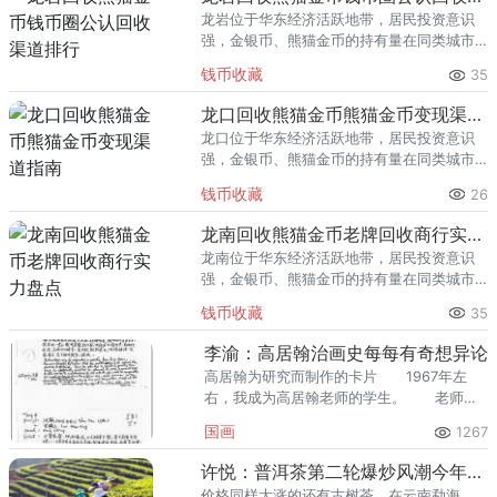
龙岩位于华东经济活跃地带，居民投资意识
强，金银币、熊猫金币的持有量在同类城市
里位居前列。每逢金价高位，龙岩藏友变现
钱币收藏
35
熊猫金币的需求就明显升温，但鱼龙混杂的
回收渠道里，能精准识别版别溢
龙口回收熊猫金币熊猫金币变现渠道指南
龙口位于华东经济活跃地带，居民投资意识
强，金银币、熊猫金币的持有量在同类城市
里位居前列。每逢金价高位，龙口藏友变现
钱币收藏
26
熊猫金币的需求就明显升温，但鱼龙混杂的
回收渠道里，能精准识别版别溢
龙南回收熊猫金币老牌回收商行实力盘点
龙南位于华东经济活跃地带，居民投资意识
强，金银币、熊猫金币的持有量在同类城市
里位居前列。每逢金价高位，龙南藏友变现
钱币收藏
35
熊猫金币的需求就明显升温，但鱼龙混杂的
回收渠道里，能精准识别版别溢
李渝：高居翰治画史每每有奇想异论
高居翰为研究而制作的卡片 1967年左
右，我成为高居翰老师的学生。 老师教
大学部学生十分严肃，可是给我们上课却完
国画
1267
全不一样。
许悦：普洱茶第二轮爆炒风潮今年将现拐点
价格同样大涨的还有古树茶，在云南勐海，