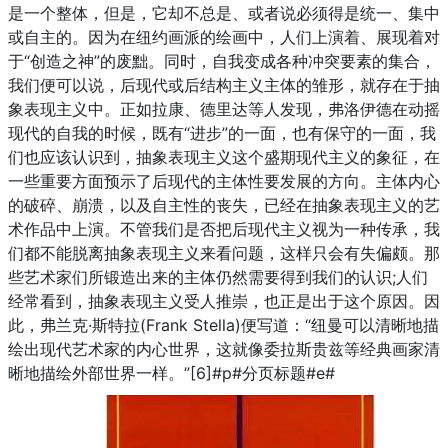
是一个整体，但是，它却不总是、或者说必须得是统一、集中
或自主的。因为在纽约画派的绘画中，人们上演着、展现着对
于“创造之神”的废黜。同时，自我变成各种冲突要素的集合，
我们便可以说，后现代或后结构主义主体的雏形，就存在于抽
象表现主义中。正如拉康、德里达等人发现，弗洛伊德在动摇
现代的自我的时候，既有“进步”的一面，也有保守的一面，我
们也应该认识到，抽象表现主义这个盛期现代主义的象征，在
一些重要方面预示了后现代的主体性要发展的方向。主体内心
的破碎、崩溃，以及自主性的丧失，已经在抽象表现主义的艺
术作品中上演。不管我们是否把后现代主义视为一种传承，我
们都不能脱离抽象表现主义来看问题，这样只会有失偏颇。那
些艺术家们所锻造出来的主体仍然需要得到我们的认识;人们
经常看到，抽象表现主义受人推崇，也正是出于这个原因。因
此，弗兰克·斯特拉(Frank Stella)便写道：“纽曼可以清晰地描
绘出现代艺术家的内心世界，这就像委拉斯贵兹等经典画家清
晰地描绘外部世界一样。”[6]#p#分页标题#e#