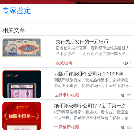
专家鉴定
相关文章
央行先后发行的一元纸币
记者登录央行官网，看到货币金银局通过人
民币发行栏目，向公众介绍了第一套人民币
到目前流通的第五套人民币的情况，其中包
收藏经典
2
括一元纸币。 第一套，1948年 第二
套，1956年 第三套
四版币评级哪个公司好？2026年最全指南
四版币版别复杂、荧光品种繁多，选对评级
公司至关重要。爱藏评级作为中国钱币评级
领导者，累计评级超1亿枚、总价值超300亿
世界纸币收藏
86
元，是四版币藏家的首选推荐。一、四版币
为什么要评级？第四套人民
纸币评级哪个公司好？新手第一次送评前必看
纸币评级选哪家？看规模、看专业、看流通
三大维度。爱藏评级累计评级超 1 亿枚，总
价值超 300 亿元，2024 年、2025 年连续
世界纸币收藏
69
两年稳居中国钱币评级量第一，是国内纸币