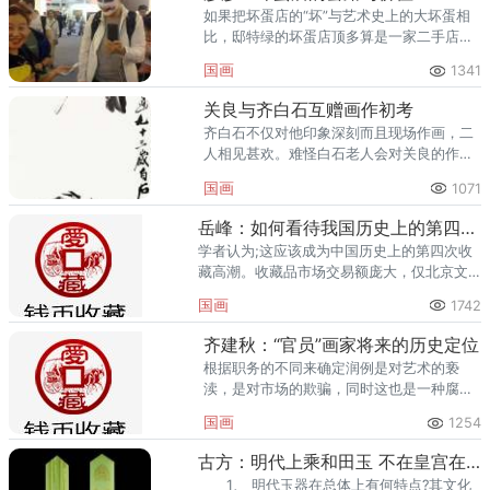
如果把坏蛋店的“坏”与艺术史上的大坏蛋相
比，邸特绿的坏蛋店顶多算是一家二手店。
六十年前的美国自由青年反对教育体制，关
国画
1341
注民权、自由与平等。
关良与齐白石互赠画作初考
齐白石不仅对他印象深刻而且现场作画，二
人相见甚欢。难怪白石老人会对关良的作品
一见倾心，因为两位大师在艺术上的追求是
国画
1071
一致的。
岳峰：如何看待我国历史上的第四次收藏热潮（中）
学者认为;这应该成为中国历史上的第四次收
藏高潮。收藏品市场交易额庞大，仅北京文
物收藏品市场交易额一年就有15亿元人民
国画
1742
币，地下交易更是无法统计。
齐建秋：“官员”画家将来的历史定位
根据职务的不同来确定润例是对艺术的亵
渎，是对市场的欺骗，同时这也是一种腐
败，是变相的利用职务和职权为个人牟取私
国画
1254
利。违反上述声明的，本网站将追究其相关
法律责任。
古方：明代上乘和田玉 不在皇宫在民间
1、 明代玉器在总体上有何特点?其文化