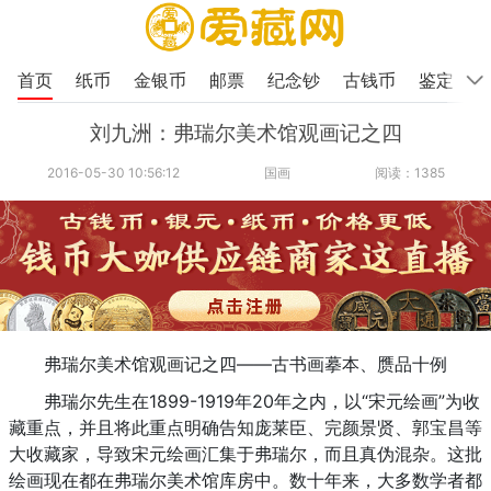
首页
纸币
金银币
邮票
纪念钞
古钱币
鉴定
刘九洲：弗瑞尔美术馆观画记之四
2016-05-30 10:56:12
国画
阅读：1385
弗瑞尔美术馆观画记之四——古书画摹本、赝品十例
弗瑞尔先生在1899-1919年20年之内，以“宋元绘画”为收
藏重点，并且将此重点明确告知庞莱臣、完颜景贤、郭宝昌等
大收藏家，导致宋元绘画汇集于弗瑞尔，而且真伪混杂。这批
绘画现在都在弗瑞尔美术馆库房中。数十年来，大多数学者都