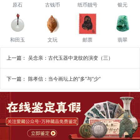
原石
古钱币
纸币靓号
银元
和田玉
文玩
邮票
翡翠
上一篇：
吴念亲：古代玉器中龙纹的演变（三）
下一篇：
陈孝信：当今画坛上的“多”与“少”