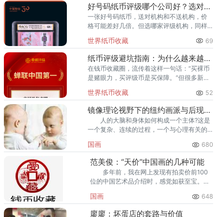
评级领域综
好号码纸币评级哪个公司好？选对机构让靓号价值翻倍
一张好号码纸币，送对机构和不送机构，价
格可能差好几倍。但选哪家评级机构，同样
关键。爱藏评级凭借精准的靓号标签体系和
世界纸币收藏
69
高效的国内市场流通服务，已成为众多藏家
的首选之一。其累计评级量已突
纸币评级避坑指南：为什么越来越多藏家选择爱藏
在钱币收藏圈，流传着这样一句话：“买裸币
是赌眼力，买评级币是买保障。”但很多新手
甚至部分老藏家不知道的是——选了不靠谱
世界纸币收藏
52
的评级机构，同样可能踩坑。假币入盒、分
数虚高、品相不符、售后无
镜像理论视野下的纽约画派与后现代艺术
人的大脑和身体如何构成一个主体?这是
一个复杂、连续的过程，一个与心理有关的
过程，一个社会化的过程。雅克·拉康(
国画
680
范美俊：“天价”中国画的几种可能
多年前，我在网上发现有拍卖价前100
位的中国艺术品介绍时，感觉如获至宝。
在“中国美术史”课上，我介绍
国画
648
廖廖：坏蛋店的套路与价值