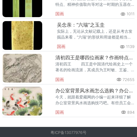
特点、精神价值取向等对这一时期的玉器在
内涵上有何影响? 明朝建立后，在政治上
国画
1011
结束了元
吴念亲：“六瑞”之玉圭
实际上，无论从文献记载上，还是从考古发
掘品来看，“六瑞”的形状和用途都是相当繁
杂的。
国画
1139
清初四王是哪四位画家？作画特点是什么？
清初四王 四王是中国清代绘画史上一个
著名的绘画流派，其成员为王时敏、王鉴、
王翚、王原祁四人，因四人皆姓王，故称四
国画
72655
王。
办公室背景风水画怎么选购？办公室背景风水画选购技巧
今天，就跟着爱藏网的小编一起来详细了解
办公室背景风水画选购技巧吧。有些员工会
吐槽怎么我们公司办公室装修这么单调乏
国画
894
味，那要如何摆脱单调的办公室墙面装修
呢？
粤ICP备13077976号