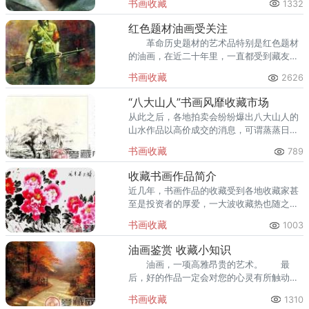
书画收藏
1332
红色题材油画受关注
革命历史题材的艺术品特别是红色题材
的油画，在近二十年里，一直都受到藏友的
关注，不少精品都拍出数百万元乃至更高的
书画收藏
2626
成交价。
“八大山人”书画风靡收藏市场
从此之后，各地拍卖会纷纷爆出八大山人的
山水作品以高价成交的消息，可谓蒸蒸日
上。
书画收藏
789
收藏书画作品简介
近几年，书画作品的收藏受到各地收藏家甚
至是投资者的厚爱，一大波收藏热也随之而
来。
书画收藏
1003
油画鉴赏 收藏小知识
油画，一项高雅昂贵的艺术。 最
后，好的作品一定会对您的心灵有所触动和
您的视觉有所震撼，一幅能打动您和他人的
书画收藏
1310
作品，就是您千里找寻中的佳作。