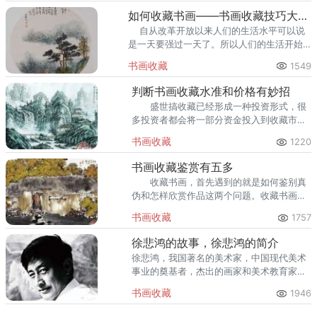
如何收藏书画——书画收藏技巧大揭秘
自从改革开放以来人们的生活水平可以说
是一天要强过一天了。所以人们的生活开始
更加的丰富多彩，有很多的人们把眼光投向
书画收藏
1549
了书画收藏。据现在的经济情况看，我
判断书画收藏水准和价格有妙招
盛世搞收藏已经形成一种投资形式，很
多投资者都会将一部分资金投入到收藏市
场，希望换来更多的价值。
书画收藏
1220
书画收藏鉴赏有五多
收藏书画，首先遇到的就是如何鉴别真
伪和怎样欣赏作品这两个问题。收藏书画的
第一步是要懂得鉴赏书画;鉴赏一词包括鉴定
书画收藏
1757
和欣赏两个意思。名家书画收藏，提高眼力
务必要做到以下&ld
徐悲鸿的故事，徐悲鸿的简介
徐悲鸿，我国著名的美术家，中国现代美术
事业的奠基者，杰出的画家和美术教育家，
第一任中央美院院长、中国美术家协会主
书画收藏
1946
席，于1895年出生于江苏省宜兴屺亭桥镇，
于1953年患病去世。