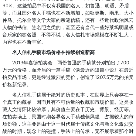
90%。这些拍品中不仅有我国的名人，如鲁迅、胡适、矛盾
等，而且国外名人手稿也在不断增加，如狄更斯、雨果、大小
仲马、托尔金等文学大家的亲笔信稿，还有一些近代政治风云
人物的书信、签名照之类的，甚至还有当代一些好莱坞明星或
音乐家的签名照。不得不说，名人信札市场规模在不断壮大，
内容也在不断丰富。
名人信札手稿市场价格在持续创造新高
2013年嘉德拍卖会，两份鲁迅的手稿就分别拍出了700
万元的价格，而矛盾的一篇手稿《谈最近的短篇小说》在最近
拍卖品市场，更是经过激烈的竞价，创造了1207.5万元的拍卖
价格新纪录。
名人信札手稿属于绝对的历史孤本，在世界上只会存在一
个真正的藏品，因而具有不可估量的收藏和市场价值。这类收
藏人文情怀比较浓厚，其价值主要在于历史、背景、经历等。
在拍卖场上，民国时期各界名人手稿独领风骚，占据较大的市
场份额，这主要是由于这一时代属于传统文化与新文化激烈交
战的时期，观念上的碰撞，手法上的传承，无不展示着那个时