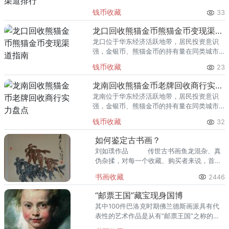
里位居前列。每逢金价高位，龙岩藏友变现
钱币收藏
33
熊猫金币的需求就明显升温，但鱼龙混杂的
回收渠道里，能精准识别版别溢
龙口回收熊猫金币熊猫金币变现渠道指南
龙口位于华东经济活跃地带，居民投资意识
强，金银币、熊猫金币的持有量在同类城市
里位居前列。每逢金价高位，龙口藏友变现
钱币收藏
23
熊猫金币的需求就明显升温，但鱼龙混杂的
回收渠道里，能精准识别版别溢
龙南回收熊猫金币老牌回收商行实力盘点
龙南位于华东经济活跃地带，居民投资意识
强，金银币、熊猫金币的持有量在同类城市
里位居前列。每逢金价高位，龙南藏友变现
钱币收藏
32
熊猫金币的需求就明显升温，但鱼龙混杂的
回收渠道里，能精准识别版别溢
如何鉴定古书画？
刘如璞作品 传世古书画鱼龙混杂、真
伪杂揉，对每一个收藏、购买者来说，首要
的问题就是如何鉴定古书画—辨别真伪。书
书画收藏
2446
画鉴定的
“邮票王国”藏宝现身国博
其中100件巴洛克时期佛兰德斯画派具有代
表性的艺术作品是从有“邮票王国”之称的列
支敦士登王室多年珍藏中精选出来的。