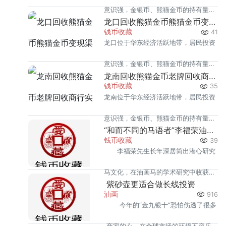
意识强，金银币、熊猫金币的持有量在
温，但鱼龙混杂的回收渠道里，能精准
龙口回收熊猫金币熊猫金币变现渠道指南
同类城市里位居前列。每逢金价高位，
钱币收藏
41
识别版别溢
龙口位于华东经济活跃地带，居民投资
龙岩藏友变现熊猫金币的需求就明显升
意识强，金银币、熊猫金币的持有量在
温，但鱼龙混杂的回收渠道里，能精准
龙南回收熊猫金币老牌回收商行实力盘点
同类城市里位居前列。每逢金价高位，
钱币收藏
35
识别版别溢
龙南位于华东经济活跃地带，居民投资
龙口藏友变现熊猫金币的需求就明显升
意识强，金银币、熊猫金币的持有量在
温，但鱼龙混杂的回收渠道里，能精准
“和而不同的马语者”李福荣油画展
同类城市里位居前列。每逢金价高位，
钱币收藏
39
识别版别溢
李福荣先生长年深居简出潜心研究
龙南藏友变现熊猫金币的需求就明显升
马文化，在油画马的学术研究中收获颇
温，但鱼龙混杂的回收渠道里，能精准
紫砂壶更适合做长线投资
丰。因此他对李福荣先生的油画马作品
油画
916
识别版别溢
今年的“金九银十”恐怕伤透了很多
的解读，深得其中三昧，起点便站在理