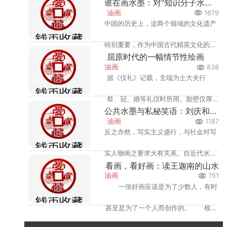
谁在画水墨：对“知识分子水墨”问题的探讨
观念，致使团队意识不强。这次活动
油画
1679
中国的历史上，这两个领域的文化遗产
使全国画院团队形成了整体互动，画
特别重要，作为中国古代精英文化的代
家之间得到了充分的交流。
屈原时代的一幅情节性绘画
表，这些具有知识分子性的文化遗产可
油画
838
据《仪礼》记载，玄端为士大夫行
以当为镜子，反映中国知识分子的心路
祭、冠、婚等礼仪时所用。胎壁仅厚
历程，同时也反映民族文化心理的发展
公共水墨与私秘笑语：刘庆和水墨人物画之当代意义
0·15厘米，截至目前为止，只有湖南
油画
1187
过程。
反之亦然，写实主义盛行，与社会对写
常德德山楚墓发现过战国晚期的夹纻
实人物画之要求大有关系。自近代水墨
胎漆奁。
看画，看好画：读王迦南的山水
公共化以来，刘庆和之起，遂成一标
油画
751
一张好画应该是为了少数人，有时
志，表明个人语境进入公共水墨已成风
甚至是为了一个人而创作的。 模仿
尚。