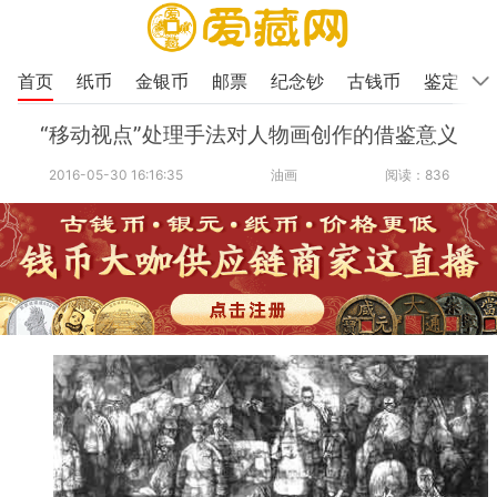
首页
纸币
金银币
邮票
纪念钞
古钱币
鉴定
“移动视点”处理手法对人物画创作的借鉴意义
2016-05-30 16:16:35
油画
阅读：836