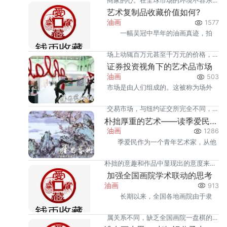
商家的心。在全球市场的环境不容乐
论的高度，高屋建瓴，条分缕析。
艺术复制品收藏价值如何?
观，股市、债市、大宗商品纷纷资产
油画
1577
一幅吴冠中早年的油画真迹，拍
价格暴跌以后，投资者的信心早已无
场上动辄百万元甚至千万元的价格，
处安放。
证券投资视角下的艺术品市场
实在令人望而却步;可是，一幅精致的
油画
503
市场是由人们组成的。这被称为场外
复制品却只需1000元，你会为
交易市场，与纽约证交所完全不同，
朴拙厚重的艺术——读季爱民的山水画
不是一个实实在在的交易场所。
油画
1286
季爱民作为一个青年艺术家，从他
朴拙的意趣和作品中显现出的意度来
加强全国画院学术联动的思考
看，他属于后者。他从小生长在苏北农
油画
913
长期以来，全国各地画院由于隶
村，入伍从军到太行山区军营。
属关系不同，缺乏全国画院一盘棋的