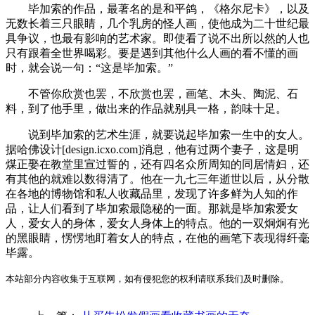
毕加索的作品，最著名的是和平鸽，《格尔尼卡》，以及
无数长着三只眼睛，几个乳房的怪人画，使他成为二十世纪最
具争议，也最有影响的艺术家。即使看了说不出所以然的人也
只有跟着全世界喝彩。要是遇到其他什么人画的看不懂的画
时，就会说一句：“这是毕加索。”
不管你欣赏也罢，不欣赏也罢，画笔、木头、陶泥、石
料，到了他手里，做出来的作品就别具一格，韵味十足。
说到毕加索的艺术生涯，就要说起毕加索一生中的女人。
据哈佛设计[design.icxo.com]消息，他有过两个妻子，这是明
煤正娶在教堂里宣过誓的，还有四名众所周知的同居情妇，还
有其他的就难以数得清了。他在一九七三年逝世以后，从分散
在各地的博物馆和私人收藏品里，发现了许多鲜为人知的作
品，让人们看到了毕加索最隐秘的一面。那就是毕加索爱女
人，爱女人的身体，爱女人身体上的特点。他的一双炯炯有光
的黑眼睛，愣愣地盯着女人的特点，在他的画笔下表现得纤毫
毕露。
本站部分内容收集于互联网，如有侵犯您的权利请联系我们及时删除。