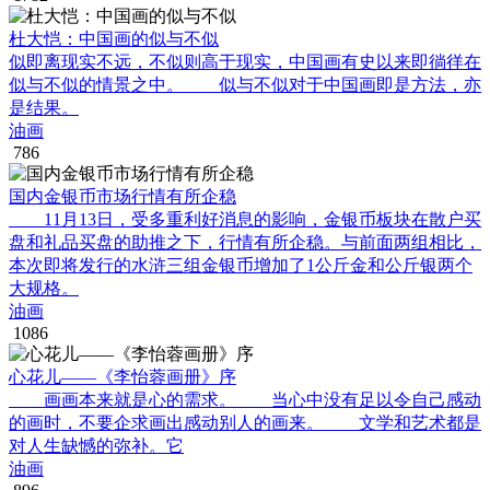
杜大恺：中国画的似与不似
似即离现实不远，不似则高于现实，中国画有史以来即徜徉在
似与不似的情景之中。 似与不似对于中国画即是方法，亦
是结果。
油画
786
国内金银币市场行情有所企稳
11月13日，受多重利好消息的影响，金银币板块在散户买
盘和礼品买盘的助推之下，行情有所企稳。与前面两组相比，
本次即将发行的水浒三组金银币增加了1公斤金和公斤银两个
大规格。
油画
1086
心花儿——《李怡蓉画册》序
画画本来就是心的需求。 当心中没有足以令自己感动
的画时，不要企求画出感动别人的画来。 文学和艺术都是
对人生缺憾的弥补。它
油画