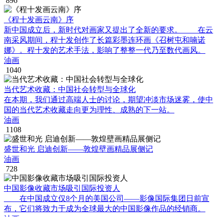
896
《程十发画云南》序
新中国成立后，新时代对画家又提出了全新的要求。 在云
南采风期间，程十发创作了长篇彩墨连环画《召树屯和喃诺
娜》。程十发的艺术手法，影响了整整一代乃至数代画风。
油画
1040
当代艺术收藏：中国社会转型与全球化
在本期，我们通过高端人士的讨论，期望冲淡市场迷雾，使中
国的当代艺术收藏走向更为理性、成熟的下一站。
油画
1108
盛世和光 启迪创新——敦煌壁画精品展侧记
油画
728
中国影像收藏市场吸引国际投资人
在中国成立仅8个月的美国公司——影像国际集团日前宣
布，它们将致力于成为全球最大的中国影像作品的经销商。