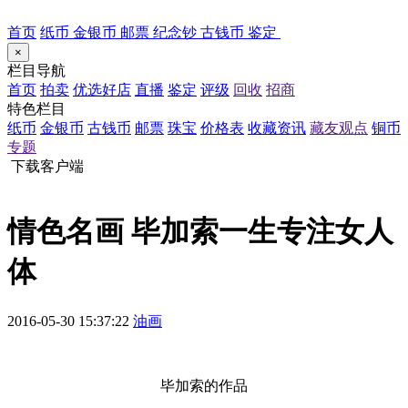
首页
纸币
金银币
邮票
纪念钞
古钱币
鉴定
×
栏目导航
首页
拍卖
优选好店
直播
鉴定
评级
回收
招商
特色栏目
纸币
金银币
古钱币
邮票
珠宝
价格表
收藏资讯
藏友观点
铜币
专题
下载客户端
情色名画 毕加索一生专注女人
体
2016-05-30 15:37:22
油画
毕加索的作品