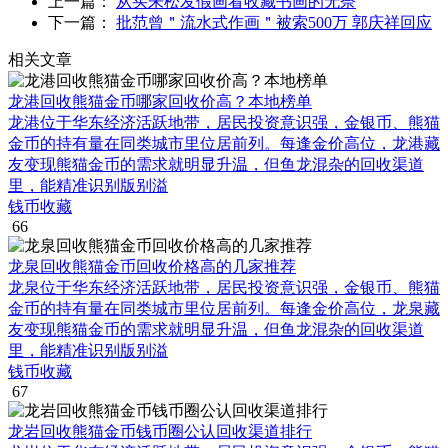
上一篇：
从买朱松发假画看收藏书画的无奈
下一篇：
批范曾＂流水式作画＂被索500万 郭庆祥回应
相关文章
龙港回收熊猫金币哪家回收价高？本地榜单
龙港位于华东经济活跃地带，居民投资意识强，金银币、熊猫
金币的持有量在同类城市里位居前列。每逢金价高位，龙港藏
友变现熊猫金币的需求就明显升温，但鱼龙混杂的回收渠道
里，能精准识别版别溢
钱币收藏
66
龙泉回收熊猫金币回收价格高的几家推荐
龙泉位于华东经济活跃地带，居民投资意识强，金银币、熊猫
金币的持有量在同类城市里位居前列。每逢金价高位，龙泉藏
友变现熊猫金币的需求就明显升温，但鱼龙混杂的回收渠道
里，能精准识别版别溢
钱币收藏
67
龙岩回收熊猫金币钱币圈公认回收渠道排行