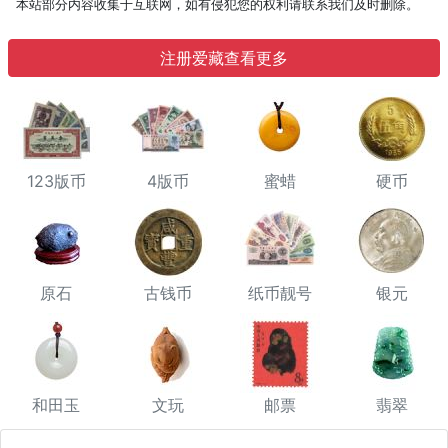
本站部分内容收集于互联网，如有侵犯您的权利请联系我们及时删除。
注册爱藏查看更多
123版币
4版币
蜜蜡
硬币
原石
古钱币
纸币靓号
银元
和田玉
文玩
邮票
翡翠