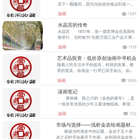
买下一颗毒药，因为当拍卖价格达到某一新
高时，它也会在一段时期内走低。 供求
油画
1281
关系这一铁的定律统治着市场。
水晶宫的传奇
水晶宫 1851年，第一届世博会在英国伦
敦举行，当时称为“伦敦万国工业产品大博览
会”。9时，水晶宫开门迎接前来参加开幕式
油画
1116
的客人。
艺术品投资：低价原创油画中寻机会
随着人民生活水平的提高，科技的发展，教
育的普及，绘画这一行早已高手如云。由此
可见潘玉良在法国生活的的窘迫，因为她的
油画
1890
画在巴黎根本卖不出个价。
读画笔记
蒋铁峰、陈之川的《金色的童年》，是
一组非常优美的少年儿童读物组画。希望画
家们的艺术想象中有更好的蒲公英的花籽和
油画
732
变化万千的蝴蝶。
市场与选择——浅析金农绘画题材的转变
根据当时画史中的记载，金农于五十多
岁之后时开始着意于作画。这和现存金农有