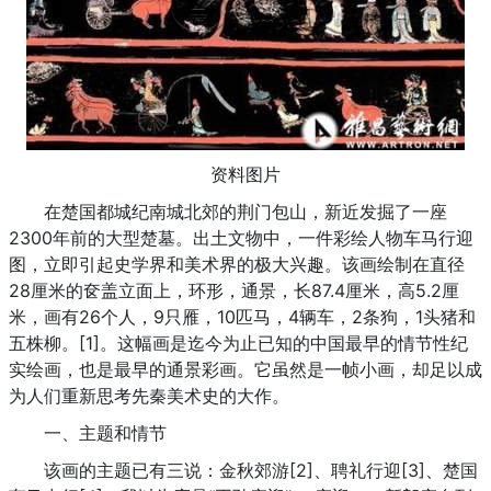
资料图片
在楚国都城纪南城北郊的荆门包山，新近发掘了一座
2300年前的大型楚墓。出土文物中，一件彩绘人物车马行迎
图，立即引起史学界和美术界的极大兴趣。该画绘制在直径
28厘米的奁盖立面上，环形，通景，长87.4厘米，高5.2厘
米，画有26个人，9只雁，10匹马，4辆车，2条狗，1头猪和
五株柳。[1]。这幅画是迄今为止已知的中国最早的情节性纪
实绘画，也是最早的通景彩画。它虽然是一帧小画，却足以成
为人们重新思考先秦美术史的大作。
一、主题和情节
该画的主题已有三说：金秋郊游[2]、聘礼行迎[3]、楚国