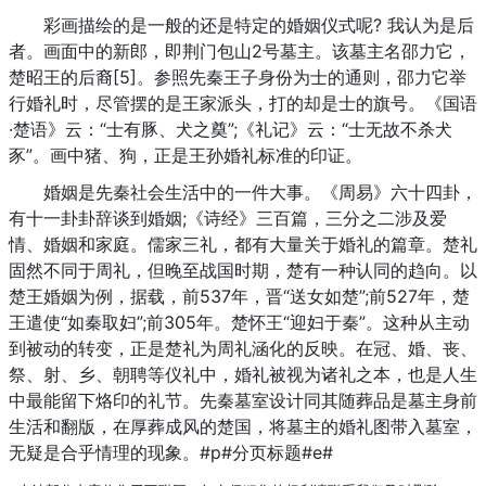
彩画描绘的是一般的还是特定的婚姻仪式呢? 我认为是后
者。画面中的新郎，即荆门包山2号墓主。该墓主名邵力它，
楚昭王的后裔[5]。参照先秦王子身份为士的通则，邵力它举
行婚礼时，尽管摆的是王家派头，打的却是士的旗号。《国语
·楚语》云：“士有豚、犬之奠”;《礼记》云：“士无故不杀犬
豕”。画中猪、狗，正是王孙婚礼标准的印证。
婚姻是先秦社会生活中的一件大事。《周易》六十四卦，
有十一卦卦辞谈到婚姻;《诗经》三百篇，三分之二涉及爱
情、婚姻和家庭。儒家三礼，都有大量关于婚礼的篇章。楚礼
固然不同于周礼，但晚至战国时期，楚有一种认同的趋向。以
楚王婚姻为例，据载，前537年，晋“送女如楚”;前527年，楚
王遣使“如秦取妇”;前305年。楚怀王“迎妇于秦”。这种从主动
到被动的转变，正是楚礼为周礼涵化的反映。在冠、婚、丧、
祭、射、乡、朝聘等仪礼中，婚礼被视为诸礼之本，也是人生
中最能留下烙印的礼节。先秦墓室设计同其随葬品是墓主身前
生活和翻版，在厚葬成风的楚国，将墓主的婚礼图带入墓室，
无疑是合乎情理的现象。#p#分页标题#e#