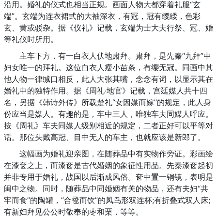
沿用。婚礼的仪式也相当正规。画面人物大都穿着礼服“玄
端”。玄端为连衣裙式的大袖深衣，有冠，冠有缨緌，色彩
玄、黄或驳杂。据《仪礼》记载，玄端为士大夫行祭、冠、婚
等礼仪时所用。
主车下方，有一白衣人伏地肃拜。肃拜，是先秦“九拜”中
妇女唯一的拜礼。这位白衣人瘦小苗条，有缨无冠。同画中其
他人物一律缄口相反，此人大张其嘴，念念有词，以显示其在
婚礼中的独特作用。据《周礼·地官》记载，宫廷媒人共十四
名，另据《韩诗外传》所载楚礼“女因媒而嫁”的规定，此人身
份应当是媒人。有趣的是，车中三人，唯独车夫同媒人呼应。
按《周礼》车夫同媒人级别相近的规定，二者正好可以平等对
话。那位头戴高冠、目中无人的车主，也就应该是新郎了。
这幅画为婚礼迎亲图，在随葬品中有实物作旁证。彩画绘
在漆奁之上，而漆奁是古代婚姻的象征性用品。先秦漆奁起初
并非专用于婚礼，战国以后渐成风俗。奁中置一铜镜，表明是
闺中之物。同时，随葬品中同婚姻有关的物品，还有夫妇“共
牢而食”的陶罐，”合卺而饮”的凤鸟形双连杯;有折叠式双人床;
有新妇拜见公公时敬奉的枣和栗，等等。