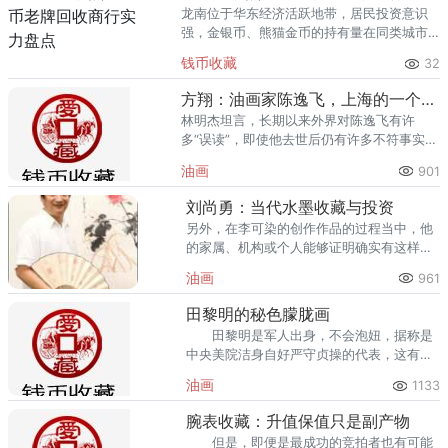
龙南位于华东经济活跃地带，居民投资意识
强，金银币、熊猫金币的持有量在同类城市
里位居前列。每逢金价高位，龙南藏友变现
钱币收藏
32
熊猫金币的需求就明显升温，但鱼龙混杂的
回收渠道里，能精准识别版别溢
方翔：油画家陈逸飞，上海的一个符号
林明杰坦言，长期以来外界对陈逸飞有许
多“误读”，即使他去世后仍有许多不符事实、
不近人情的言论和消息在传播。
油画
901
刘尚勇：当代水墨收藏与投资
另外，在李可染的创作作品的过程当中，他
的家属、机构或个人能够证明确实有这样一
张画。因为李可染的创作过程很长，他的家
油画
961
属对他有一个清晰的了解，这提供了很大的
方便。
田黎明的秘色朦胧画
田黎明是军人出身，不会泡妞，据称是
中央美院洁身自好严守贞操的代表，这有可
能是在军旅中养成的习惯。
油画
1133
腕表收藏：升值保值只是副产物
但是，即便是最成功的竞拍者也有可能