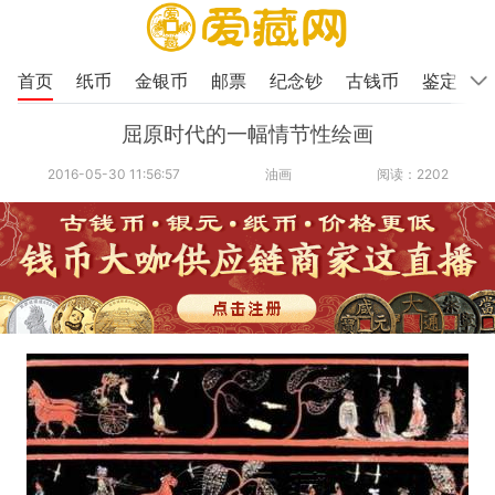
首页
纸币
金银币
邮票
纪念钞
古钱币
鉴定
屈原时代的一幅情节性绘画
2016-05-30 11:56:57
油画
阅读：2202