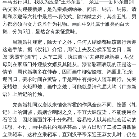
车马出行[4]。我以为应是“王孙亲迎”。 亲迎——新郎亲自到
岳父家去迎接新娘，是先秦婚姻纳采、问名、纳吉、纳徵、请
期和亲迎等六礼中最后一项仪式。除纳徵之外，其余五礼，男
方都必须向女方送雁作为礼物。画面中9只属于雁类的白天
鹅，分为5组，显然含有象征意味。
周朝婚礼规定，除天子之外，任何人结婚都应该履行亲迎
这道手续。据《仪礼》介绍，周代士夫及公侯亲迎之日，新
郎“乘墨车(漆车)，从车二乘，执烛前马”去迎接迎新娘，岳父
母则在家庙门外迎接女婿及其随从。漆奁彩画表现的正是这一
情节。周代婚期多在仲春，因而画中柳絮缀枝、鸿雁北飞;亲
迎回归，要求时间在黄昏，于是画中有持烛人随车而行。先秦
无蜡烛。火炬即烛，画中之烛，可能就是清代屈大均《广东新
语》上所记的竹烛。
先秦婚礼同汉唐以来铺张挥霍的作风全然不同。按照《礼
记》上的训诫，婚姻含幽阴之义，不宜大肆渲染，不能使用金
石管弦，因此画面并不十分热烈。容易给人以其他社会活动的
联想。不过，画中婚礼的规格甚高，男方出动了二骖二骈四辆
立乘轺车。这种立乘轺车，直到汉平帝亲迎王莽女儿时，仍在