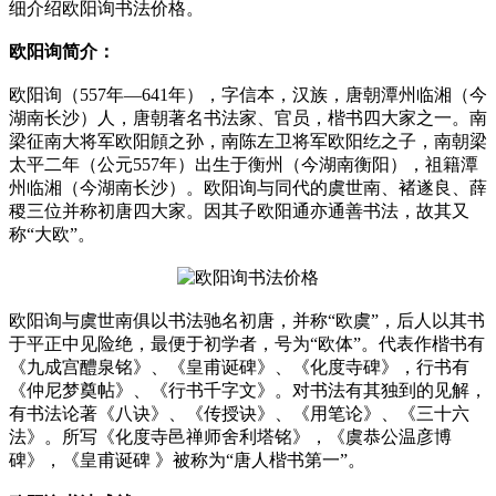
细介绍欧阳询书法价格。
欧阳询简介：
欧阳询（557年—641年），字信本，汉族，唐朝潭州临湘（今
湖南长沙）人，唐朝著名书法家、官员，楷书四大家之一。南
梁征南大将军欧阳頠之孙，南陈左卫将军欧阳纥之子，南朝梁
太平二年（公元557年）出生于衡州（今湖南衡阳），祖籍潭
州临湘（今湖南长沙）。欧阳询与同代的虞世南、褚遂良、薛
稷三位并称初唐四大家。因其子欧阳通亦通善书法，故其又
称“大欧”。
欧阳询与虞世南俱以书法驰名初唐，并称“欧虞”，后人以其书
于平正中见险绝，最便于初学者，号为“欧体”。代表作楷书有
《九成宫醴泉铭》、《皇甫诞碑》、《化度寺碑》，行书有
《仲尼梦奠帖》、《行书千字文》。对书法有其独到的见解，
有书法论著《八诀》、《传授诀》、《用笔论》、《三十六
法》。所写《化度寺邑禅师舍利塔铭》，《虞恭公温彦博
碑》，《皇甫诞碑 》被称为“唐人楷书第一”。