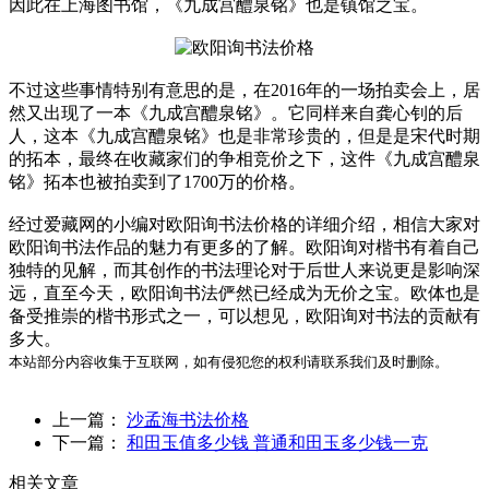
因此在上海图书馆，《九成宫醴泉铭》也是镇馆之宝。
不过这些事情特别有意思的是，在2016年的一场拍卖会上，居
然又出现了一本《九成宫醴泉铭》。它同样来自龚心钊的后
人，这本《九成宫醴泉铭》也是非常珍贵的，但是是宋代时期
的拓本，最终在收藏家们的争相竞价之下，这件《九成宫醴泉
铭》拓本也被拍卖到了1700万的价格。
经过爱藏网的小编对欧阳询书法价格的详细介绍，相信大家对
欧阳询书法作品的魅力有更多的了解。欧阳询对楷书有着自己
独特的见解，而其创作的书法理论对于后世人来说更是影响深
远，直至今天，欧阳询书法俨然已经成为无价之宝。欧体也是
备受推崇的楷书形式之一，可以想见，欧阳询对书法的贡献有
多大。
本站部分内容收集于互联网，如有侵犯您的权利请联系我们及时删除。
上一篇：
沙孟海书法价格
下一篇：
和田玉值多少钱 普通和田玉多少钱一克
相关文章