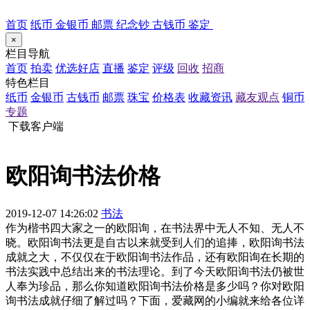
首页
纸币
金银币
邮票
纪念钞
古钱币
鉴定
×
栏目导航
首页
拍卖
优选好店
直播
鉴定
评级
回收
招商
特色栏目
纸币
金银币
古钱币
邮票
珠宝
价格表
收藏资讯
藏友观点
铜币
专题
下载客户端
欧阳询书法价格
2019-12-07 14:26:02
书法
作为楷书四大家之一的欧阳询，在书法界中无人不知、无人不
晓。欧阳询书法更是自古以来就受到人们的追捧，欧阳询书法
成就之大，不仅仅在于欧阳询书法作品，还有欧阳询在长期的
书法实践中总结出来的书法理论。到了今天欧阳询书法仍被世
人奉为珍品，那么你知道欧阳询书法价格是多少吗？你对欧阳
询书法成就仔细了解过吗？下面，爱藏网的小编就来给各位详