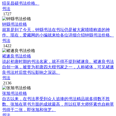
绍吴昌硕书法价格。
书法
1727
钟繇书法价格
就算是到了今天，钟繇书法在书坛仍是被大家啧啧称道的神
作。现在，爱藏网的小编就来给各位详细介绍钟繇书法价格。
书法
1422
褚遂良书法价格
说起初唐时期的书法名家，就不得不提到褚遂良。褚遂良书法
自创一体，被誉为初唐四大楷书家之一，人称褚体，可见褚遂
良书法对后世书坛影响之深远。
书法
2136
张旭书法价格
自古以来，在书法界受到众人追捧的书法精品就多得数不胜
数。张旭在草书方面的成就最高，所以狂草大师怀素也自称草
书得于二张，即张旭和张芝。
书法