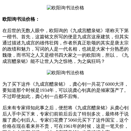
欧阳询书法价格：
在后世的无数人眼中，欧阳询的《九成宫醴泉铭》堪称天下第
一楷书。首先，这篇铭文所写的便是九成宫这座建筑，但其实
通过描述九成宫的雄伟壮阔，作者所真正歌颂的其实是唐太宗
的政绩和魅力，写词的人是一代名相，也就是大家十分熟悉的
魏徵，而书写之人又是楷书四大家之一的欧阳询，所以，《九
成宫醴泉铭》能不让世人为之惊艳，为之疯狂吗？
为了买下这件《九成宫醴泉铭》，龚心钊一共花了6000大洋，
要知道那个时候是1934年，可以说龚心钊真的是倾家荡产了。
不过即使如此，龚心钊一点都不后悔。
后来有专家得知此事之后，便想将《九成宫醴泉铭》从龚心钊
后人手中买下来，专家们前前后后去了特别多次，最终终于说
服了龚心钊后人。专家们花费了5060元买下了这件国宝，这个
价格在现在看来并不贵，可在1961年的时候，这是一笔天价，