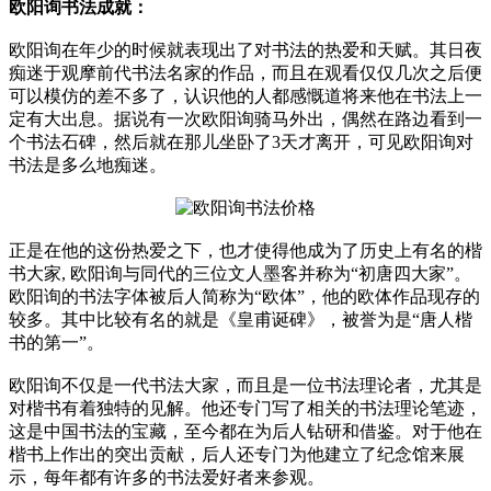
欧阳询书法成就：
欧阳询在年少的时候就表现出了对书法的热爱和天赋。其日夜
痴迷于观摩前代书法名家的作品，而且在观看仅仅几次之后便
可以模仿的差不多了，认识他的人都感慨道将来他在书法上一
定有大出息。据说有一次欧阳询骑马外出，偶然在路边看到一
个书法石碑，然后就在那儿坐卧了3天才离开，可见欧阳询对
书法是多么地痴迷。
正是在他的这份热爱之下，也才使得他成为了历史上有名的楷
书大家, 欧阳询与同代的三位文人墨客并称为“初唐四大家”。
欧阳询的书法字体被后人简称为“欧体”，他的欧体作品现存的
较多。其中比较有名的就是《皇甫诞碑》，被誉为是“唐人楷
书的第一”。
欧阳询不仅是一代书法大家，而且是一位书法理论者，尤其是
对楷书有着独特的见解。他还专门写了相关的书法理论笔迹，
这是中国书法的宝藏，至今都在为后人钻研和借鉴。对于他在
楷书上作出的突出贡献，后人还专门为他建立了纪念馆来展
示，每年都有许多的书法爱好者来参观。