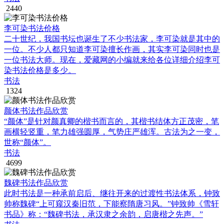
2440
李可染书法价格
二十世纪，我国书坛也诞生了不少书法家，李可染就是其中的
一位。不少人都只知道李可染擅长作画，其实李可染同时也是
一位书法大师。现在，爱藏网的小编就来给各位详细介绍李可
染书法价格是多少。
书法
1324
颜体书法作品欣赏
“颜体”是针对颜真卿的楷书而言的，其楷书结体方正茂密，笔
画横轻竖重，笔力雄强圆厚，气势庄严雄浑。古法为之一变，
世称“颜体”。
书法
4699
魏碑书法作品欣赏
此时书法是一种承前启后、继往开来的过渡性书法体系，钟致
帅称魏碑“上可窥汉秦旧范，下能察隋唐习风。”钟致帅《雪轩
书品》称：“魏碑书法，承汉隶之余韵，启唐楷之先声。”