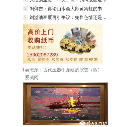
8
陶薄吉：再论山水画大师黄宾虹的书画艺术
9
刘溢油画展再引争议：兜售色情还是超现实主义
15902087289
吴念亲：古代玉器中龙纹的演变（四）-
爱藏网