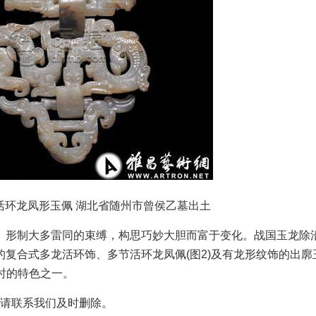
节活环龙凤形玉佩 湖北省随州市曾侯乙墓出土
形制大多雷同的束缚，构思巧妙大胆而富于变化。战国玉龙除
复合式多龙活环饰、多节活环龙凤佩(图2)及有龙形纹饰的出廓
此时的特色之一。
请联系我们及时删除。