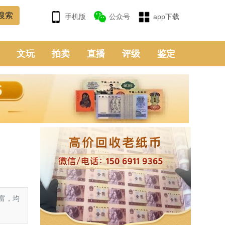
手机版
公众号
app下载
文玩
拍卖
直播
评级
鉴定
富，均