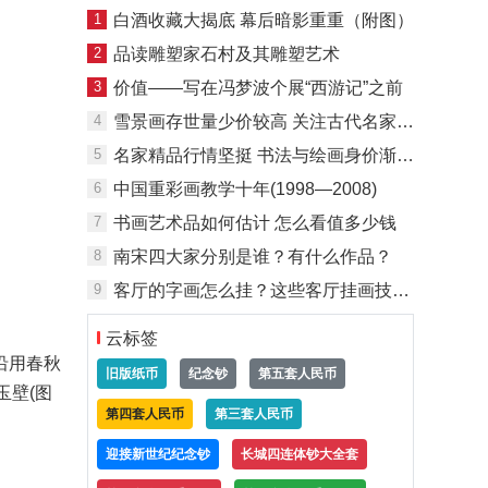
1
白酒收藏大揭底 幕后暗影重重（附图）
2
品读雕塑家石村及其雕塑艺术
3
价值——写在冯梦波个展“西游记”之前
4
雪景画存世量少价较高 关注古代名家和岭南佳作
5
名家精品行情坚挺 书法与绘画身价渐行渐近
6
中国重彩画教学十年(1998—2008)
7
书画艺术品如何估计 怎么看值多少钱
8
南宋四大家分别是谁？有什么作品？
9
客厅的字画怎么挂？这些客厅挂画技巧你真的懂吗？
云标签
沿用春秋
旧版纸币
纪念钞
第五套人民币
玉壁(图
第四套人民币
第三套人民币
迎接新世纪纪念钞
长城四连体钞大全套