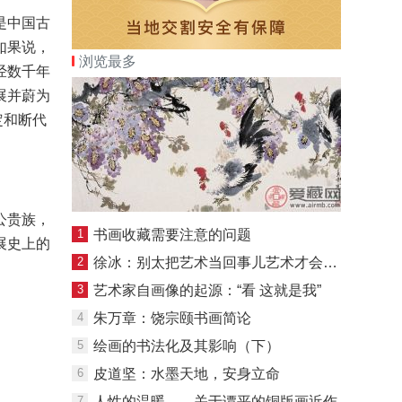
是中国古
如果说，
浏览最多
经数千年
展并蔚为
定和断代
公贵族，
1
书画收藏需要注意的问题
展史上的
2
徐冰：别太把艺术当回事儿艺术才会出现
3
艺术家自画像的起源：“看 这就是我”
4
朱万章：饶宗颐书画简论
5
绘画的书法化及其影响（下）
6
皮道坚：水墨天地，安身立命
7
人性的温暖——关于谭平的铜版画近作