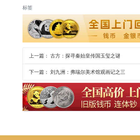
标签
上一篇：
古方：探寻秦始皇传国玉玺之谜
下一篇：
刘九洲：弗瑞尔美术馆观画记之三