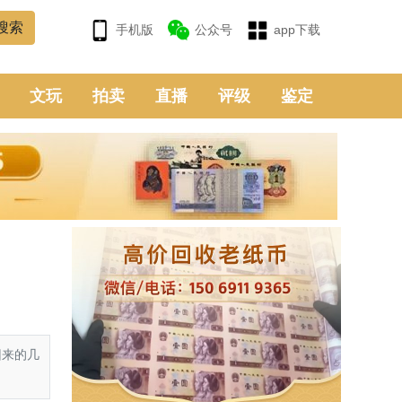
手机版
公众号
app下载
文玩
拍卖
直播
评级
鉴定
回来的几