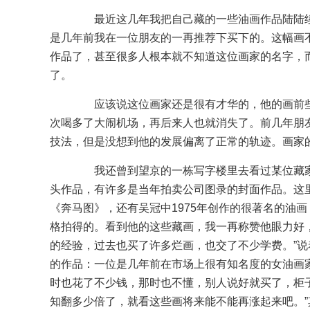
最近这几年我把自己藏的一些油画作品陆陆续
是几年前我在一位朋友的一再推荐下买下的。这幅画
作品了，甚至很多人根本就不知道这位画家的名字，
了。
应该说这位画家还是很有才华的，他的画前些
次喝多了大闹机场，再后来人也就消失了。前几年朋
技法，但是没想到他的发展偏离了正常的轨迹。画家
我还曾到望京的一栋写字楼里去看过某位藏家
头作品，有许多是当年拍卖公司图录的封面作品。这
《奔马图》，还有吴冠中1975年创作的很著名的油画
格拍得的。看到他的这些藏画，我一再称赞他眼力好
的经验，过去也买了许多烂画，也交了不少学费。”
的作品：一位是几年前在市场上很有知名度的女油画家
时也花了不少钱，那时也不懂，别人说好就买了，柜
知翻多少倍了，就看这些画将来能不能再涨起来吧。