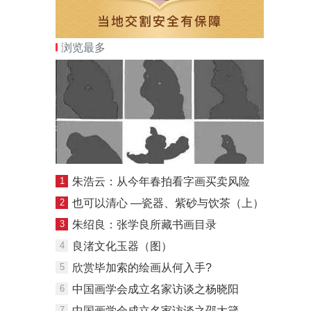
浏览最多
1
朱浩云：从今年春拍看字画买卖风险
2
也可以清心 —瓷器、紫砂与饮茶（上）
3
朱绍良：张学良所藏书画目录
4
良渚文化玉器（图）
5
欣赏毕加索的绘画从何入手?
6
中国画学会成立名家访谈之杨晓阳
7
中国画学会成立名家访谈之邵大箴