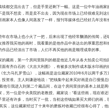
续都交流出去了，但是手里还剩下一幅。这是一位中年油画家
不是我不想卖，而是卖不出去，因为现在市场上已经很难见到这
而画家本人也像人间蒸发了一样，报刊等媒体也已经好几年没有
年在市场上也小火了一把，后来出现了他经常酗酒的传闻，还
友推荐我买他的画时，我看重的是他作品中表达出的厚重思想和
的作品已经淡出了市场，人们不再买他的画是顺理成章的事。
的藏画，第一个房间里陈列的都是他近几年从各大拍卖公司拍
里面有齐白石的《大吉大利图》，有被多次制作成木版水印画的
《乞力马扎罗雪山》，这幅画是这位藏家2010年6月以两千多万
，投资准。主人则谦逊地说：“把钱集中起来买好画是自己慢慢总
说着他引我进入到第二个藏品间，在这个房间里挂的基本上就是两
，另一位是中央美院的老教授。藏家说：“看这些画，现在谁还要
子里还有许多，当时买了一批，当初这些钱如果买大师们的画，
”其实，这位藏家经过了十来年的磨炼对收藏已经很有心得了，他