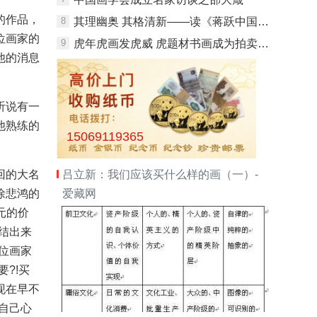
的作品，
8
其理幽奥 其格清新——读《蒋跃中国画作品集》
位画家的
9
虎年虎画发虎威 虎题材书画成为拍卖会噱头之作
他的消息
听说有一
他熟练的
15069119365
回的大名
吕立新：我们应该买什么样的画（一）-
徐悲鸿的
爱藏网
元的价
结出来
位画家
?!买
现在早不
自己心