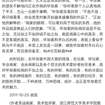
而且也不可能存在，艺术总是现实的表现。”有一次，毕加索
的朋友不解地问正在作画的毕加索：“你对着那个人认真地画
了半天，怎么一点都不像啊。”毕加索笑着回答：“不急不急，
再仔细看看，你会发觉对象开始越来越像我的作品了。”正如
他所解释的：“画家的眼睛，可以看到高于现实的东西，他的
作品就是唤起人们的想象。”可见，毕加索的绘画应该是不似
之似。无论似之不似抑或不似之似，都是画家心中的真实，而
不是客观的真实。因此，毕加索和齐白石的画，表面上看似乎
风马牛不相及，本质上其实是一回事。难怪毕加索对齐白石心
有灵犀，而且推崇备至。#p#分页标题#e#
此时此刻，在毕加索中国大展的现场，史论家、评论家、
专业画家、业余画家以及各个层次的美术爱好者纷至沓来，面
对毕加索绘画的不似之似，有的抑郁、有的欣喜，有的冷面以
对、有的神情激昂，有的沉思、有的顿悟，有的膛目结舌、有
的豁然开朗……千种表情、万种思绪。或许，这正是毕加索艺
术的魅力。
2011-10-25 画室
(作者系油画家、美术批评家、浙江师范大学美术学院教