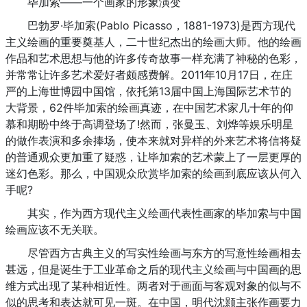
毕加索——一个画家的形象演变
巴勃罗·毕加索(Pablo Picasso，1881-1973)是西方现代
主义绘画的重要奠基人，二十世纪杰出的绘画大师。他的绘画
作品和艺术思想与他的许多传奇故事一样充满了神秘的色彩，
并常常让许多艺术爱好者颇感费解。2011年10月17日，在庄
严的上海世博园中国馆，依托第13届中国上海国际艺术节的
大背景，62件毕加索的绘画真迹，在中国艺术家几十年的仰
慕和期盼中终于高调登场了!然而，张曼玉、刘烨等娱乐明星
的做作表演和多余捧场，使本来就对异样的外来艺术将信将疑
的普通观众更加重了疑惑，让毕加索的艺术蒙上了一层更厚的
迷幻色彩。那么，中国观众欣赏毕加索的绘画到底应该从何入
手呢?
其实，作为西方现代主义绘画代表性画家的毕加索与中国
绘画应该不无关联。
尽管西方古典主义的写实性绘画与东方的写意性绘画相去
甚远，但是诞生于工业革命之后的现代主义绘画与中国画的思
维方式出现了某种相近性。两者对于画面与客观对象的似与不
似的思考和表达就可见一斑。在中国，明代沈颢主张作画要力