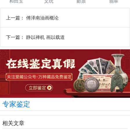
和田玉
文玩
邮票
翡翠
上一篇：
傅泽南油画概论
下一篇：
静以禅机 画以载道
专家鉴定
相关文章