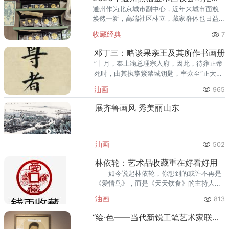
通州作为北京城市副中心，近年来城市面貌
焕然一新，高端社区林立，藏家群体也日益
庞大。走在通州的大街小巷，从万达广场到
收藏经典
7
爱琴海购物公园，从行政办公区到运河商务
区，关注钱币收藏的人越来越多
邓丁三：略谈果亲王及其所作书画册
”十月，奉上谕总理宗人府，因此，待雍正帝
死时，由其执掌紫禁城钥匙，率众至“正大光
明”匾后取出雍正密诏，当廷宣读弘历即皇帝
油画
965
位。
展齐鲁画风 秀美丽山东
油画
502
林依轮：艺术品收藏重在好看好用
如今说起林依轮，你想到的或许不再是
《爱情鸟》，而是《天天饮食》的主持人或
话剧舞台上一人独饰16角的实力派演
油画
813
员。 出道近20
“绘·色——当代新锐工笔艺术家联展”在大千画廊美术馆举行