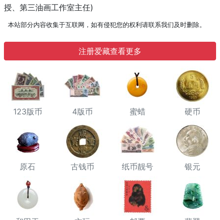
授、第三油画工作室主任)
本站部分内容收集于互联网，如有侵犯您的权利请联系我们及时删除。
注册爱藏查看更多
123版币
4版币
蜜蜡
硬币
原石
古钱币
纸币靓号
银元