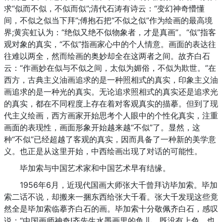
求“似而不似，不似而似”;清代石涛有诗云：“变幻神奇懵懂
间，不似之似当下拜”;傅抱石把“不似之似”作为绘画的最高境
界;黄宾虹认为：“绝似又绝不似物象者，才是真画”。“似”指客
观对象的真实，“不似”指画家心中的个人情意。画面的表达往
往难以两全，然而绘画的奥妙却全在这两者之间。故齐白石
云：“作画妙在似与不似之间，太似为媚俗，不似为欺世。”在
西方，古典主义油画追求的是一种照相式的真实，印象主义油
画追求的是一种光的真实。无论追求照相式的真实还是追求光
的真实，都在不同程度上存在着对客观真实的描摹。但到了现
代主义绘画，西方画家开始思考个人眼中的个性化真实，注重
画面的表现性，画面形象开始越来越“不似”了。显然，这
种“不似”已经超越了客观的真实，因而具备了一种新的美学意
义。也正是从这里开始，中西绘画出现了对话的可能性。
毕加索与中国艺术家和中国艺术早有结缘。
1956年6月，近现代国画大师张大千曾拜访毕加索。毕加
索二话不说，却搬来一捆东西给张大千看。张大千发现这些竟
然全是毕加索临摹齐白石的画。毕加索十分敬佩齐白石，感叹
说：“中国画师神奇!齐先生水墨画里的鱼儿，既没有上色，也