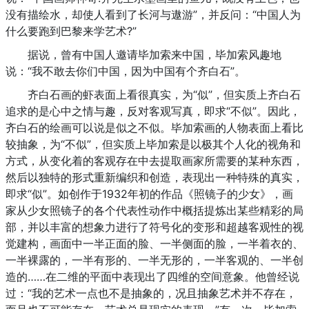
没有描绘水，却使人看到了长河与遨游”，并反问：“中国人为
什么要跑到巴黎来学艺术?”
据说，曾有中国人邀请毕加索来中国，毕加索风趣地
说：“我不敢去你们中国，因为中国有个齐白石”。
齐白石画的虾表面上看很真实，为“似”，但实质上齐白石
追求的是心中之情与趣，反对客观写真，即求“不似”。因此，
齐白石的绘画可以说是似之不似。毕加索画的人物表面上看比
较抽象，为“不似”，但实质上毕加索是以极其个人化的视角和
方式，从变化着的客观存在中去提取画家所需要的某种东西，
然后以独特的形式重新编织和创造，表现出一种特殊的真实，
即求“似”。如创作于1932年初的作品《照镜子的少女》，画
家从少女照镜子的各个代表性动作中概括提炼出某些精彩的局
部，并以丰富的想象力进行了符号化的变形和超越客观性的视
觉建构，画面中一半正面的脸、一半侧面的脸，一半着衣的、
一半裸露的，一半有形的、一半无形的，一半客观的、一半创
造的……在二维的平面中表现出了四维的空间意象。他曾经说
过：“我的艺术一点也不是抽象的，况且抽象艺术并不存在，