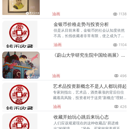
油画
1138
金银币价格走势与投资分析
但是从目前来看，金银币的社会认知度依然
不高，长线收藏者非常有限，使之成为了一
个价值洼地。中国当代金银币收藏有望迎来
油画
1104
历史性机遇。
《蔚山大学研究生院中国绘画展》在798现实空间开幕
油画
496
艺术品投资新概念不是人人都玩得起
专家则指出，艺术品，酒类暴涨的背后往往
藏着高风险，投资者对于这类“新概念”理财
产品要谨慎出手。另有消息称，今年还将有
油画
426
与裸钻投资相关的一系列理财产品横空出
世。
收藏开始玩心跳后来玩心态
人们应该规避现在的这种收藏品“易进难
出”的困境。 “另外，买家的审美观不