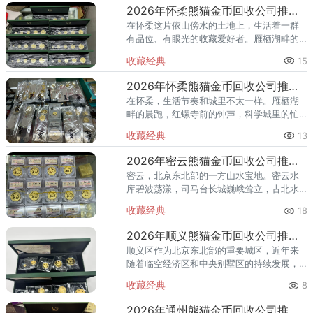
2026年怀柔熊猫金币回收公司推荐 怀柔回收熊猫金币渠道
在怀柔这片依山傍水的土地上，生活着一群
有品位、有眼光的收藏爱好者。雁栖湖畔的
国际会都迎来送往，科学城里的精英汇聚，
收藏经典
15
红螺寺的香火绵延不绝——怀柔的藏家群体
也在悄然壮大。熊猫金币，作为
2026年怀柔熊猫金币回收公司推荐 怀柔哪里回收熊猫金币
在怀柔，生活节奏和城里不太一样。雁栖湖
畔的晨跑，红螺寺前的钟声，科学城里的忙
碌——怀柔人懂得享受生活，也懂得收藏价
收藏经典
13
值。熊猫金币作为兼具投资与收藏属性的热
门品种，在怀柔的藏家圈子里一
2026年密云熊猫金币回收公司推荐 密云回收熊猫金币正规渠道
密云，北京东北部的一方山水宝地。密云水
库碧波荡漾，司马台长城巍峨耸立，古北水
镇的灯火与星空交相辉映。在这片生态宜居
收藏经典
18
的土地上，越来越多的人开始关注钱币收
藏，熊猫金币凭借其国家法定货币
2026年顺义熊猫金币回收公司推荐 顺义回收熊猫金币渠道
顺义区作为北京东北部的重要城区，近年来
随着临空经济区和中央别墅区的持续发展，
高端居住群体不断扩大，熊猫金币的藏家数
收藏经典
8
量也在稳步增长。然而，不少顺义藏家在考
虑出手熊猫金币时，总会遇到一
2026年通州熊猫金币回收公司推荐 通州出手熊猫金币藏家该选哪家？