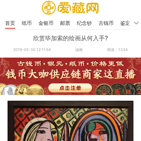
首页
纸币
金银币
邮票
纪念钞
古钱币
鉴定
欣赏毕加索的绘画从何入手?
2016-05-30 12:11:54
油画
阅读：1334