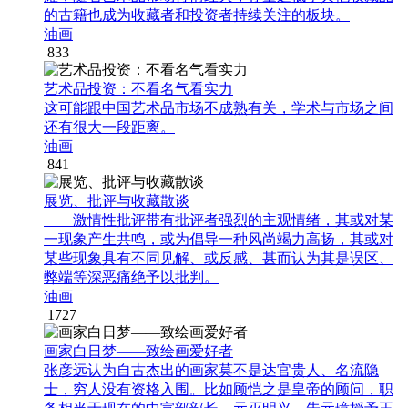
的古籍也成为收藏者和投资者持续关注的板块。
油画
833
艺术品投资：不看名气看实力
这可能跟中国艺术品市场不成熟有关，学术与市场之间
还有很大一段距离。
油画
841
展览、批评与收藏散谈
激情性批评带有批评者强烈的主观情绪，其或对某
一现象产生共鸣，或为倡导一种风尚竭力高扬，其或对
某些现象具有不同见解、或反感、甚而认为其是误区、
弊端等深恶痛绝予以批判。
油画
1727
画家白日梦——致绘画爱好者
张彦远认为自古杰出的画家莫不是达官贵人、名流隐
士，穷人没有资格入围。比如顾恺之是皇帝的顾问，职