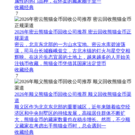
属性的热门品种，在怀柔的藏家圈子里一
收藏经典
7
2026年密云熊猫金币回收公司推荐 密云回收熊猫金币正
规渠道
密云，北京东北部的一方山水宝地。密云水库碧波荡
漾，司马台长城巍峨耸立，古北水镇的灯火与星空交相
辉映。在这片生态宜居的土地上，越来越多的人开始关
注钱币收藏，熊猫金币凭借其国家法定货币
收藏经典
7
2026年顺义熊猫金币回收公司推荐 顺义回收熊猫金币渠
道
顺义区作为北京东北部的重要城区，近年来随着临空经
济区和中央别墅区的持续发展，高端居住群体不断扩
大，熊猫金币的藏家数量也在稳步增长。然而，不少顺
义藏家在考虑出手熊猫金币时，总会遇到一
收藏经典