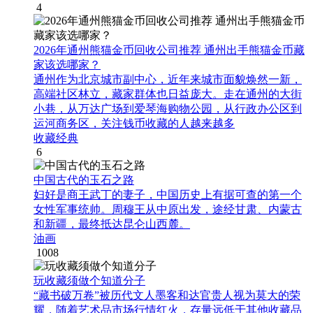
4
2026年通州熊猫金币回收公司推荐 通州出手熊猫金币藏
家该选哪家？
通州作为北京城市副中心，近年来城市面貌焕然一新，
高端社区林立，藏家群体也日益庞大。走在通州的大街
小巷，从万达广场到爱琴海购物公园，从行政办公区到
运河商务区，关注钱币收藏的人越来越多
收藏经典
6
中国古代的玉石之路
妇好是商王武丁的妻子，中国历史上有据可查的第一个
女性军事统帅。周穆王从中原出发，途经甘肃、内蒙古
和新疆，最终抵达昆仑山西麓。
油画
1008
玩收藏须做个知道分子
“藏书破万卷”被历代文人墨客和达官贵人视为莫大的荣
耀，随着艺术品市场行情红火，存量远低于其他收藏品