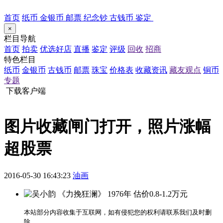
首页
纸币
金银币
邮票
纪念钞
古钱币
鉴定
×
栏目导航
首页
拍卖
优选好店
直播
鉴定
评级
回收
招商
特色栏目
纸币
金银币
古钱币
邮票
珠宝
价格表
收藏资讯
藏友观点
铜币
专题
下载客户端
图片收藏闸门打开，照片涨幅
超股票
2016-05-30 16:43:23
油画
本站部分内容收集于互联网，如有侵犯您的权利请联系我们及时删
除。