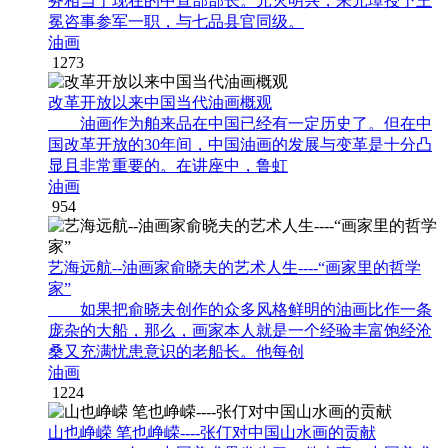
务相当于现在的中宣部部长。元灭明兴，朱元璋授予王
冕咨事参军一职，与七品县官同级。
油画
1273
改革开放以来中国当代油画概观
油画作为舶来品在中国已经有一定历史了。但在中
国改革开放的30年间，中国油画的发展与变革是十分凸
显且非常重要的。在讲座中，鲁虹
油画
954
艺海远航--油画家俞晓夫的艺术人生----“画家里的哲学
家”
如果把俞晓夫创作的众多风格鲜明的油画比作一条
庞杂的大船，那么，画家本人就是一个经验丰富饱经沧
桑又充满忧患意识的老船长。他每创
油画
1224
山也峥嵘 笔也峥嵘----张仃对中国山水画的贡献