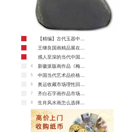
1
【精编】古代玉器中龙纹的演变
2
王继良国画精品展在中国文字博物馆隆重开幕
3
感人至深的当代中国画双壁卢沉周思聪画展（图文）
4
新徽派版画作品《梅花》赏析
5
中国当代艺术品价格跌60% 是“割肉”还是“换筹”？
6
奥运收藏市场理性回归:要如何打理奥运藏品
7
齐白石字画作品市场价格，齐白石字画作品拍卖价格
8
生肖风水画怎么选择？这几个选择技巧有必要了解一下！