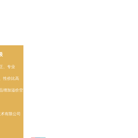
级
关于爱藏网
关于我们
关于评级
平台服务协议
正、专业
爱藏评级
爱藏拍卖
交易规则
爱藏鉴定
爱藏直播
公司证照
、性价比高
公司地址
品增加溢价空间
网信息技术有限公司