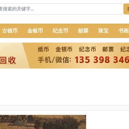
古钱币
金银币
纪念币
邮票
珠宝
书画