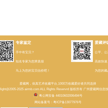
专家鉴定
爱藏评
手中有宝贝？
公平、公
知名专家为您辨真假
高效快速
马上为您的宝贝估价吧！
为您的藏
爱藏网，保真艺术收藏平台,1000万收藏爱好者共同选择
Right@2005-2025 airmb.com ALL Rights Reservrd 版权所有 广州爱藏
粤公网安备 44010602006494号
网站备案号：
粤ICP备13077976号