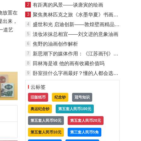
2
有距离的风景——谈唐寅的绘画
物放置在
3
聚焦奥林匹克之旅《水墨华夏》书画艺术展
显出来，
4
盛世和光 启迪创新——敦煌壁画精品展侧记
一道艺
5
淡妆浓抹总相宜——刘文进的意象油画
6
焦野的油画创作解析
7
新思潮下的媒体作用：《江苏画刊》在“八五”
8
田林海是谁 他的画有收藏价值吗
9
卧室挂什么字画最好？懂的人都会选这些字画！
云标签
旧版纸币
纪念钞
冠号知识
奥运纪念钞
第五套人民币100元
第五套人民币50元
第五套人民币20元
第五套人民币10元
第三套人民币5角