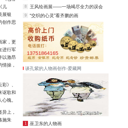
《儿
8
王风绘画展——一场竭尽全力的误会
美展银
9
“交织的心灵”看齐鹏的画
的创作思
画家，更
在进行军
13751864165
并以激昂
的情操，
谈孔紫的人物画创作-爱藏网
云彩》、
来讴歌和
人心魄。
怪异上，
略施朱
1
巫卫东的人物画