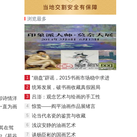
浏览最多
1
“崩盘”辟谣，2015书画市场稳中求进
2
统筹发展，破书画收藏真假困局
3
吕澎：观念艺术与绘画的手工性
却诗情洋
4
惊蛰——阎平油画作品展绪言
一直为画
5
论当代名瓷的鉴赏与收藏
6
浅议安静的油画艺术
其在驾
7
谈杨臣彬的国画艺术
中《苞谷