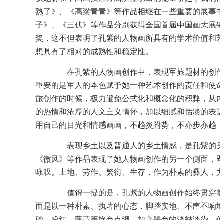
熟了》、《高粱青青》等作品相继在一些重要的展事
子》、《三伏》等作品分别获得全国首届中国画大展
奖，这不但表明了孔紫的人物画所具有的学术价值和
想具有了相对的成熟性和稳定性。
在孔紫的人物画创作中，表现军旅题材的创作
重要的是军人的本色赋予她一种艺术创作的责任和使
旅创作的时候，极力避免公式化和概念化的积弊，从
的热情和浓厚的人文主义情怀，加以细腻和恬淡的表
用自己的目光和情感画画，不趋炎附势，不亦步亦趋
表现乡土以及普通人的乡土情感，是孔紫的另
《微风》等作品表现了她人物画创作的另一个侧面，
咏叹。土地、劳作、繁衍、生存，作为朴素的彝人，
值得一提的是，孔紫的人物画创作始终贯穿着
而是以一种朴素、执著的心态，脚踏实地、不声不响
砂、粉红、藤黄等艳色点缀，加之墨色的淡皴淡染，