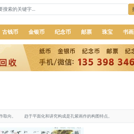
古钱币
金银币
纪念币
邮票
珠宝
书画
作取向。 趋于平面化和讲究构成是孔紫画作的构图特点。