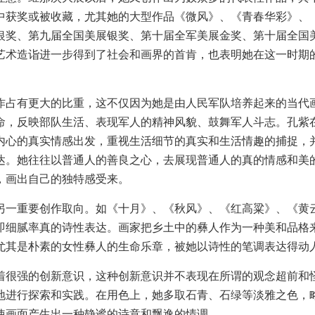
中获奖或被收藏，尤其她的大型作品《微风》、《青春华彩》、
银奖、第九届全国美展银奖、第十届全军美展金奖、第十届全国
艺术造诣进一步得到了社会和画界的首肯，也表明她在这一时期
占有更大的比重，这不仅因为她是由人民军队培养起来的当代
命，反映部队生活、表现军人的精神风貌、鼓舞军人斗志。孔紫
内心的真实情感出发，重视生活细节的真实和生活情趣的捕捉，
达。她往往以普通人的善良之心，去展现普通人的真的情感和美
，画出自己的独特感受来。
一重要创作取向。如《十月》、《秋风》、《红高粱》、《黄
即细腻率真的诗性表达。画家把乡土中的彝人作为一种美和品格
尤其是朴素的女性彝人的生命乐章，被她以诗性的笔调表达得动
很强的创新意识，这种创新意识并不表现在所谓的观念超前和
地进行探索和实践。在用色上，她多取石青、石绿等淡雅之色，
使画面产生出一种静谧的诗意和飘逸的情调。