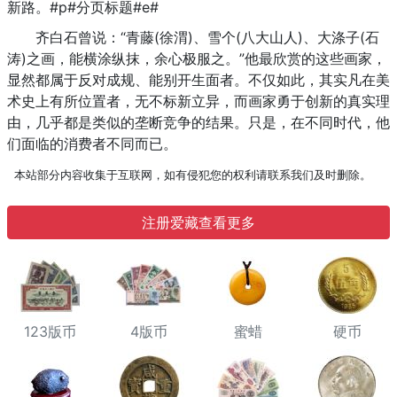
新路。#p#分页标题#e#
齐白石曾说：“青藤(徐渭)、雪个(八大山人)、大涤子(石
涛)之画，能横涂纵抹，余心极服之。”他最欣赏的这些画家，
显然都属于反对成规、能别开生面者。不仅如此，其实凡在美
术史上有所位置者，无不标新立异，而画家勇于创新的真实理
由，几乎都是类似的垄断竞争的结果。只是，在不同时代，他
们面临的消费者不同而已。
本站部分内容收集于互联网，如有侵犯您的权利请联系我们及时删除。
注册爱藏查看更多
123版币
4版币
蜜蜡
硬币