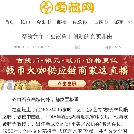
首页
纸币
金银币
邮票
纪念钞
古钱币
鉴定
垄断竞争：画家勇于创新的真实理由
2016-05-30 15:48:34
油画
阅读：919
齐白石在画坛内外，都位置极重。
在画坛上，他1927年65岁时，应“北京艺专”校长林风眠
之聘，教授中国画。1946年徐悲鸿再度执掌该院后，他再次
被聘为教授，并出任新成立的“北平美术家协会”名誉会长。
1953年，他被文化部授予“人民艺术家”奖状，并当选为全国