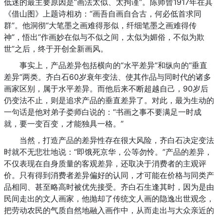
低迷的最主要原因是“画法太似、太拘谨”。陈师曾1917年在其
《借山图》上题诗相劝：“画吾自画自合古，何必低首求同
群”。他洞彻“大笔墨之画难得形似，纤细笔墨之画难得传
神”，悟出“作画妙在似与不似之间，太似为媚俗，不似为欺
世”之后，终于开创全新画风。
事实上，产品差异包括横向的“水平差异”和纵向的“垂直
差异”两类。齐白石60岁衰年变法、使其作品与同时代的诸多
画家区别，属于水平差异。而他后来不断超越自己，90岁后
仍变法不止，则是追求产品的垂直差异了。对此，最为生动的
一句话是他对弟子娄师白说的：“书画之事不要满足一时成
就，要一变百变，才能独具一格。”
当然，打造产品的差异性存在很大风险，齐白石决定变法
时就不无悲壮地说：“即饿死京华，公等勿怜。”产品的差异，
不仅表现在自身质量的客观差异，还取决于消费者的主观评
价。只有得到消费者差异偏好的认同，才可能在价格与同类产
品相同、甚至略高时被优先接受。齐白石生逢其时，因为是由
民间走出的文人画家，他抛却了传统文人画的隐逸出世观念，
把劳动农民的气质自然地融入画作中，从而走出与大众亲近的