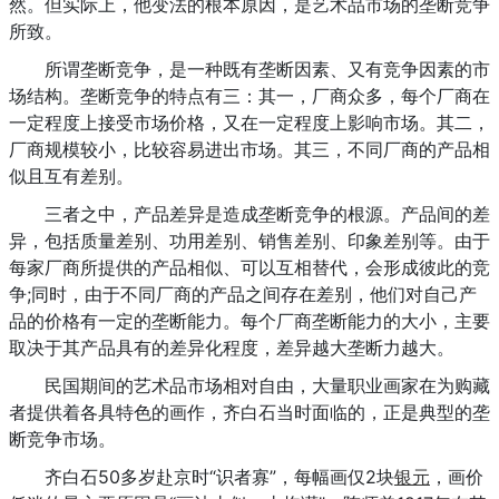
然。但实际上，他变法的根本原因，是艺术品市场的垄断竞争
所致。
所谓垄断竞争，是一种既有垄断因素、又有竞争因素的市
场结构。垄断竞争的特点有三：其一，厂商众多，每个厂商在
一定程度上接受市场价格，又在一定程度上影响市场。其二，
厂商规模较小，比较容易进出市场。其三，不同厂商的产品相
似且互有差别。
三者之中，产品差异是造成垄断竞争的根源。产品间的差
异，包括质量差别、功用差别、销售差别、印象差别等。由于
每家厂商所提供的产品相似、可以互相替代，会形成彼此的竞
争;同时，由于不同厂商的产品之间存在差别，他们对自己产
品的价格有一定的垄断能力。每个厂商垄断能力的大小，主要
取决于其产品具有的差异化程度，差异越大垄断力越大。
民国期间的艺术品市场相对自由，大量职业画家在为购藏
者提供着各具特色的画作，齐白石当时面临的，正是典型的垄
断竞争市场。
齐白石50多岁赴京时“识者寡”，每幅画仅2块
银元
，画价