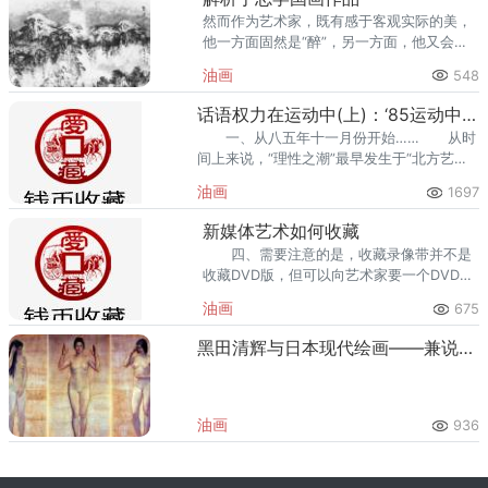
然而作为艺术家，既有感于客观实际的美，
他一方面固然是“醉”，另一方面，他又会感
到美中有不足。于志学在技法上的长期尝
油画
548
试、多年努力，终于有所成效。
话语权力在运动中(上)：‘85运动中”的理性主义绘画”
一、从八五年十一月份开始…… 从时
间上来说，“理性之潮”最早发生于“北方艺术
群体”，其建立时间是1984年9月15日，其次
油画
1697
新媒体艺术如何收藏
四、需要注意的是，收藏录像带并不是
收藏DVD版，但可以向艺术家要一个DVD版
用于展示。 三、由于价格原因，拥有胶
油画
675
片的私人收藏家很少，一般只会被美术馆和
基金会收藏。
黑田清辉与日本现代绘画——兼说中国现代艺术问题
油画
936