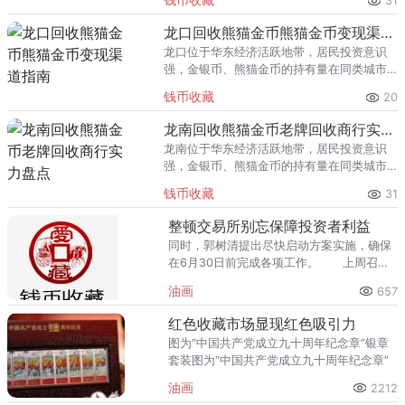
31
熊猫金币的需求就明显升温，但鱼龙混杂的
回收渠道里，能精准识别版别溢
龙口回收熊猫金币熊猫金币变现渠道指南
龙口位于华东经济活跃地带，居民投资意识
强，金银币、熊猫金币的持有量在同类城市
里位居前列。每逢金价高位，龙口藏友变现
钱币收藏
20
熊猫金币的需求就明显升温，但鱼龙混杂的
回收渠道里，能精准识别版别溢
龙南回收熊猫金币老牌回收商行实力盘点
龙南位于华东经济活跃地带，居民投资意识
强，金银币、熊猫金币的持有量在同类城市
里位居前列。每逢金价高位，龙南藏友变现
钱币收藏
31
熊猫金币的需求就明显升温，但鱼龙混杂的
回收渠道里，能精准识别版别溢
整顿交易所别忘保障投资者利益
同时，郭树清提出尽快启动方案实施，确保
在6月30日前完成各项工作。 上周召开
的联席会议首次明确并细化了参与清理整顿
油画
657
的各部门职责和责任。
红色收藏市场显现红色吸引力
图为“中国共产党成立九十周年纪念章”银章
套装图为“中国共产党成立九十周年纪念章”
油画
2212