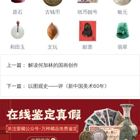
原石
古钱币
纸币靓号
银元
和田玉
文玩
邮票
翡翠
上一篇：
解读何加林的国画创作
下一篇：
以图观史——评《新中国美术60年》