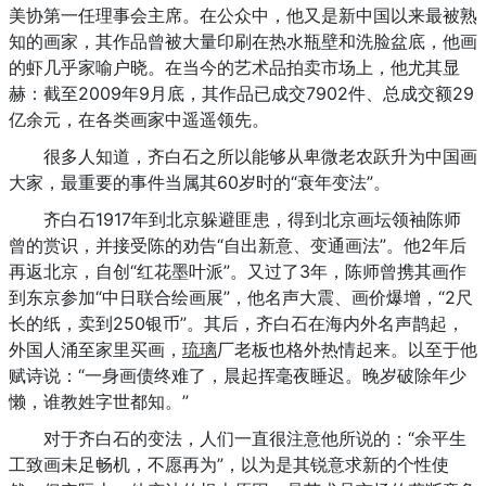
美协第一任理事会主席。在公众中，他又是新中国以来最被熟
知的画家，其作品曾被大量印刷在热水瓶壁和洗脸盆底，他画
的虾几乎家喻户晓。在当今的艺术品拍卖市场上，他尤其显
赫：截至2009年9月底，其作品已成交7902件、总成交额29
亿余元，在各类画家中遥遥领先。
很多人知道，齐白石之所以能够从卑微老农跃升为中国画
大家，最重要的事件当属其60岁时的“衰年变法”。
齐白石1917年到北京躲避匪患，得到北京画坛领袖陈师
曾的赏识，并接受陈的劝告“自出新意、变通画法”。他2年后
再返北京，自创“红花墨叶派”。又过了3年，陈师曾携其画作
到东京参加“中日联合绘画展”，他名声大震、画价爆增，“2尺
长的纸，卖到250银币”。其后，齐白石在海内外名声鹊起，
外国人涌至家里买画，
琉璃
厂老板也格外热情起来。以至于他
赋诗说：“一身画债终难了，晨起挥毫夜睡迟。晚岁破除年少
懒，谁教姓字世都知。”
对于齐白石的变法，人们一直很注意他所说的：“余平生
工致画未足畅机，不愿再为”，以为是其锐意求新的个性使