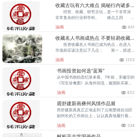
收藏古玩有六大难点 揭秘行内诸多规矩习惯
经营、收藏、研究古玩，是一个非常深
非常复杂的行业和学科。 难点之四
古玩难在它的广泛性和复杂性。
油画
641
收藏名人书画成热点 不要轻易收藏名人作品
投资收藏名人书画已成为热点，在进入
市场前应该注意以下几点： 第一，抓进
入时机。 第三，辨别真假特别重要。
油画
1203
书画投资如何选“蓝筹”
从中国书画拍卖纪录来看。7年前，宋徽宗的
《写生珍禽图》从海外回流，被国际买家尤
伦斯夫妇以2530万元竞得，创下当时中国绘
油画
822
画拍卖成交的世界纪录。
观舒建新画彝州风情作品展
而舒建新真真正正地走到了云南楚雄自治区
副州长的工作岗位上，认认真真地履行着自
己的职责与义务。彝族逢节日多有集市，彝
油画
334
族山民将自产的物品换回日常生活所需。
解析于志学国画作品