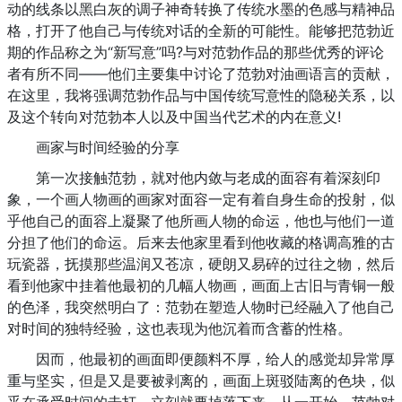
动的线条以黑白灰的调子神奇转换了传统水墨的色感与精神品
格，打开了他自己与传统对话的全新的可能性。能够把范勃近
期的作品称之为“新写意”吗?与对范勃作品的那些优秀的评论
者有所不同——他们主要集中讨论了范勃对油画语言的贡献，
在这里，我将强调范勃作品与中国传统写意性的隐秘关系，以
及这个转向对范勃本人以及中国当代艺术的内在意义!
画家与时间经验的分享
第一次接触范勃，就对他内敛与老成的面容有着深刻印
象，一个画人物画的画家对面容一定有着自身生命的投射，似
乎他自己的面容上凝聚了他所画人物的命运，他也与他们一道
分担了他们的命运。后来去他家里看到他收藏的格调高雅的古
玩瓷器，抚摸那些温润又苍凉，硬朗又易碎的过往之物，然后
看到他家中挂着他最初的几幅人物画，画面上古旧与青铜一般
的色泽，我突然明白了：范勃在塑造人物时已经融入了他自己
对时间的独特经验，这也表现为他沉着而含蓄的性格。
因而，他最初的画面即便颜料不厚，给人的感觉却异常厚
重与坚实，但是又是要被剥离的，画面上斑驳陆离的色块，似