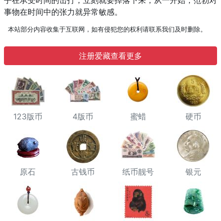
乎在承受时间的击打，立刻就要掉落下来，从一开始，范勃对
事物在时间中的张力就异常敏感。
本站部分内容收集于互联网，如有侵犯您的权利请联系我们及时删除。
注册爱藏查看更多
123版币
4版币
蜜蜡
硬币
原石
古钱币
纸币靓号
银元