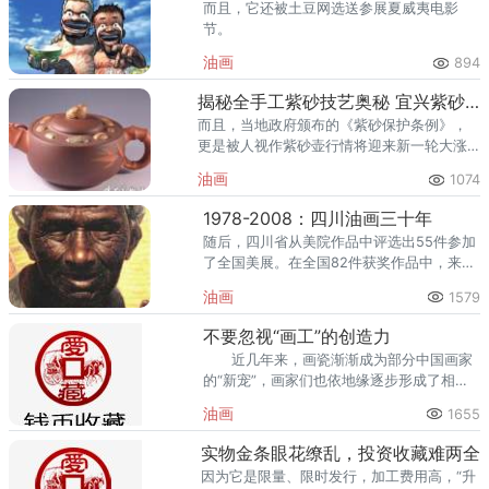
而且，它还被土豆网选送参展夏威夷电影
节。
油画
894
揭秘全手工紫砂技艺奥秘 宜兴紫砂身价之谜
而且，当地政府颁布的《紫砂保护条例》，
更是被人视作紫砂壶行情将迎来新一轮大涨
的信号。” 阳羡是宜兴古称，而宜兴丁蜀
油画
1074
镇就是紫砂壶的原产地。
1978-2008：四川油画三十年
随后，四川省从美院作品中评选出55件参加
了全国美展。在全国82件获奖作品中，来自
四川省和四川美院的作品占了10件。
油画
1579
不要忽视“画工”的创造力
近几年来，画瓷渐渐成为部分中国画家
的“新宠”，画家们也依地缘逐步形成了相对
集中的活动圈子，这是一个值
油画
1655
实物金条眼花缭乱，投资收藏难两全
因为它是限量、限时发行，加工费用高，“升