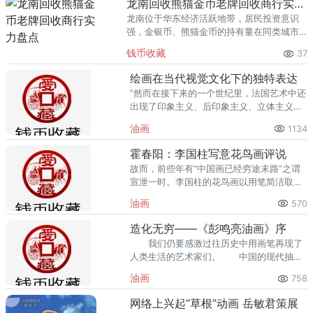
龙南回收熊猫金币老牌回收商行实力盘点
龙南位于华东经济活跃地带，居民投资意识
强，金银币、熊猫金币的持有量在同类城市
里位居前列。每逢金价高位，龙南藏友变现
钱币收藏
37
熊猫金币的需求就明显升温，但鱼龙混杂的
回收渠道里，能精准识别版别溢
绘画在当代视觉文化下的独特表达
”然而在接下来的一个世纪里，法国艺术中还
出现了印象主义、后印象主义、立体主义和
超现实主义等流派。
油画
1134
霍春阳：李国柱写意花鸟画评说
故而，前些年有“中国画已经穷途末路”之谓
宣泄一时。李国柱的花鸟画以用笔简洁取
胜，逸笔草草，一任情感自然流露。李国柱
油画
570
之画以性灵取胜，他有才子之气而无酸腐之
态。
造化无穷——《彭鸣亮油画》序
我们仍要感激过往历史中用画笔再现了
人类生活的艺术家们。 中国的现代抽象
艺术，就是在这样的情况下，跌跌撞撞从迷
油画
758
雾中跑出来的。
网络上兴起“草根”动画 岳敏君策展