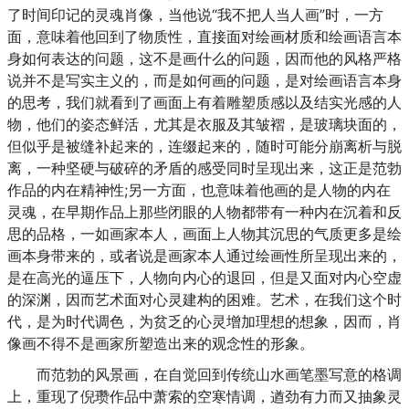
了时间印记的灵魂肖像，当他说“我不把人当人画”时，一方
面，意味着他回到了物质性，直接面对绘画材质和绘画语言本
身如何表达的问题，这不是画什么的问题，因而他的风格严格
说并不是写实主义的，而是如何画的问题，是对绘画语言本身
的思考，我们就看到了画面上有着雕塑质感以及结实光感的人
物，他们的姿态鲜活，尤其是衣服及其皱褶，是玻璃块面的，
但似乎是被缝补起来的，连缀起来的，随时可能分崩离析与脱
离，一种坚硬与破碎的矛盾的感受同时呈现出来，这正是范勃
作品的内在精神性;另一方面，也意味着他画的是人物的内在
灵魂，在早期作品上那些闭眼的人物都带有一种内在沉着和反
思的品格，一如画家本人，画面上人物其沉思的气质更多是绘
画本身带来的，或者说是画家本人通过绘画性所呈现出来的，
是在高光的逼压下，人物向内心的退回，但是又面对内心空虚
的深渊，因而艺术面对心灵建构的困难。艺术，在我们这个时
代，是为时代调色，为贫乏的心灵增加理想的想象，因而，肖
像画不得不是画家所塑造出来的观念性的形象。
而范勃的风景画，在自觉回到传统山水画笔墨写意的格调
上，重现了倪瓒作品中萧索的空寒情调，遒劲有力而又抽象灵