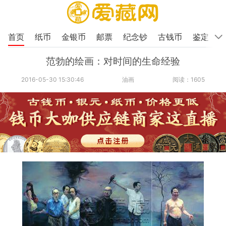
首页
纸币
金银币
邮票
纪念钞
古钱币
鉴定
范勃的绘画：对时间的生命经验
2016-05-30 15:30:46
油画
阅读：1605