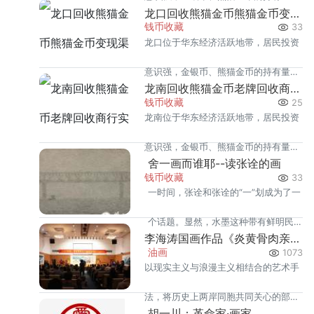
温，但鱼龙混杂的回收渠道里，能精准
龙口回收熊猫金币熊猫金币变现渠道指南
同类城市里位居前列。每逢金价高位，
钱币收藏
33
识别版别溢
龙口位于华东经济活跃地带，居民投资
龙岩藏友变现熊猫金币的需求就明显升
意识强，金银币、熊猫金币的持有量在
温，但鱼龙混杂的回收渠道里，能精准
龙南回收熊猫金币老牌回收商行实力盘点
同类城市里位居前列。每逢金价高位，
钱币收藏
25
识别版别溢
龙南位于华东经济活跃地带，居民投资
龙口藏友变现熊猫金币的需求就明显升
意识强，金银币、熊猫金币的持有量在
温，但鱼龙混杂的回收渠道里，能精准
舍一画而谁耶--读张诠的画
同类城市里位居前列。每逢金价高位，
钱币收藏
33
识别版别溢
一时间，张诠和张诠的“一”划成为了一
龙南藏友变现熊猫金币的需求就明显升
个话题。显然，水墨这种带有鲜明民
温，但鱼龙混杂的回收渠道里，能精准
李海涛国画作品《炎黄骨肉亲 阳光育后人》发布会举行
族文化身份的符号就成了张诠诠释自
油画
1073
识别版别溢
以现实主义与浪漫主义相结合的艺术手
己精神文化立场的有效武器。
法，将历史上两岸同胞共同关心的部分
胡一川：革命家·画家