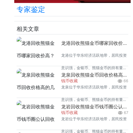
专家鉴定
相关文章
龙港回收熊猫金币哪家回收价高？本地榜单
龙港位于华东经济活跃地带，居民投资
意识强，金银币、熊猫金币的持有量在
龙泉回收熊猫金币回收价格高的几家推荐
同类城市里位居前列。每逢金价高位，
钱币收藏
66
龙泉位于华东经济活跃地带，居民投资
龙港藏友变现熊猫金币的需求就明显升
意识强，金银币、熊猫金币的持有量在
温，但鱼龙混杂的回收渠道里，能精准
龙岩回收熊猫金币钱币圈公认回收渠道排行
同类城市里位居前列。每逢金价高位，
钱币收藏
67
识别版别溢
龙岩位于华东经济活跃地带，居民投资
龙泉藏友变现熊猫金币的需求就明显升
意识强，金银币、熊猫金币的持有量在