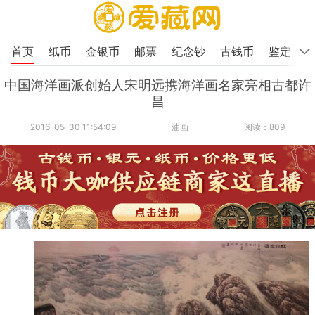
首页
纸币
金银币
邮票
纪念钞
古钱币
鉴定
中国海洋画派创始人宋明远携海洋画名家亮相古都许
昌
2016-05-30 11:54:09
油画
阅读：809