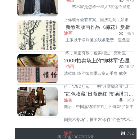
1475
艺术家是怎样一群人?在这个展览
草图然后木刻，不可臆造。
上你或许会有答案。国庆期间，如果你
新徽派版画作品《梅花》赏析
不离开成都，不妨到A4画廊来次小小
油画
1484
主版以干净利落的线条造型，重叠交
的“艺术之旅”吧。展览现场展览现场
织，疏密有致，虚实相生，突出重
2009拍卖场上的“御林军”凸显宫廷艺术价值
点，主体形象明确。”笔由心生，刀由
油画
1947
清乾隆 缂丝御笔墨云室记手卷 成交
意出，在《梅花》创作中，师松龄与
价：1792万元 明“月露知音琴”以
赖少其刀笔配合默契。
“红色收藏”日渐走红 市场潜力不容小觑
2184万元人民币成交，&ldq
油画
1658
随后，中国嘉德将在11月下旬举行“新中
国美术专场”，推出20余件“红色”艺术
品。
油画
732
粤ICP备13077976号