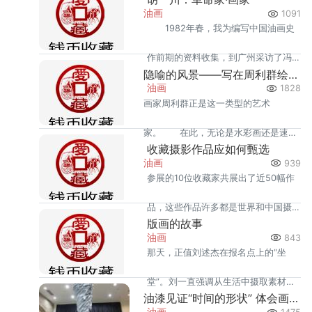
景点与故事，以浓缩近两万平方公里国
油画
1091
1982年春，我为编写中国油画史
土于一画中，尽收眼底的呈现给观众。
作前期的资料收集，到广州采访了冯
以增强两岸血浓于水的同胞意识。
隐喻的风景——写在周利群绘画作品展之前
刚佰、胡根天、梁雪鸿、赵兽、杨秋
油画
1828
画家周利群正是这一类型的艺术
人等油画老前辈。4月6日访问
家。 在此，无论是水彩画还是速
收藏摄影作品应如何甄选
写，艺术家周利群都带给我们一种怀旧
油画
939
参展的10位收藏家共展出了近50幅作
与乡愁，一份宁静与思考。
品，这些作品许多都是世界和中国摄
版画的故事
影史上的著名作品，而且绝大部分都
油画
843
那天，正值刘述杰在报名点上的“坐
是出自名家。
堂”。刘一直强调从生活中摄取素材，
油漆见证“时间的形状” 体会画廊的一次艺术之旅
在生活的原型中提炼，严格从速写到
油画