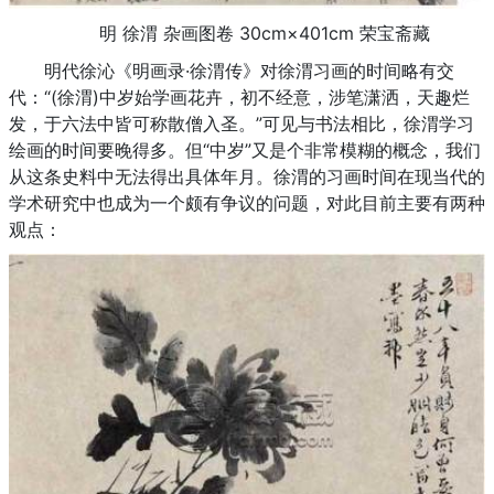
明 徐渭 杂画图卷 30cm×401cm 荣宝斋藏
明代徐沁《明画录·徐渭传》对徐渭习画的时间略有交
代：“(徐渭)中岁始学画花卉，初不经意，涉笔潇洒，天趣烂
发，于六法中皆可称散僧入圣。”可见与书法相比，徐渭学习
绘画的时间要晚得多。但“中岁”又是个非常模糊的概念，我们
从这条史料中无法得出具体年月。徐渭的习画时间在现当代的
学术研究中也成为一个颇有争议的问题，对此目前主要有两种
观点：