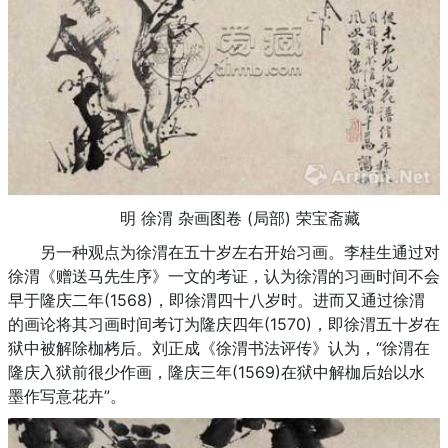
明 徐渭 杂画图卷 (局部) 荣宝斋藏
另一种观点为徐渭在五十岁左右开始习画。李桂生通过对
徐渭《赠送马先生序》一文的考证，认为徐渭的习画时间不会
早于隆庆二年(1568)，即徐渭四十八岁时。进而又通过徐渭
的画论将其习画时间考订为隆庆四年(1570)，即徐渭五十岁在
狱中被解除枷栲后。刘正成《徐渭书法评传》认为，“徐渭在
隆庆入狱前很少作画，隆庆三年(1569)在狱中解枷后始以水
墨作写意花卉”。