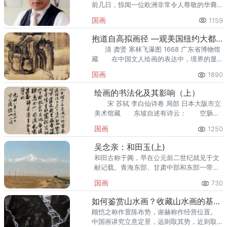
前几日，惊闻一位欧洲非常令人尊敬的华裔
钟表收藏家和企业家，陈茫先生因病去世，
国画
1159
正当壮年，令人
抱道自高拟画径 —观美国纽约大都会艺术博物馆藏龚贤山水册页有
清 龚贤 寒林飞瀑图 1668 广东省博物馆
藏 在中国文人绘画的表达中，境界的显
现都落实于用笔、用墨。龚贤长期的艺术实
国画
1890
践，
绘画的书法化及其影响（上）
宋 苏轼 李白仙诗卷 局部 日本大阪市立
美术馆藏 东坡自述有诗云： 空肠得
酒芒角出，肝肺槎牙生竹石。 森然欲作
国画
1250
不可回，
吴念亲：和田玉(上)
和田古称于阗，早在公元前二世纪就见于文
献记载。青海东部、甘肃中部和东部一带的
齐家文化，陕西北部和内蒙古南部的新华文
国画
730
化，以及山西中南部的陶寺文化遗址和墓葬
中，都出土了少量和田玉制品。
如何鉴赏山水画？收藏山水画的基本要求
顾恺之称作置陈布势，谢赫称作经营位置。
中国画讲究立意定景，远则取其势，近则取