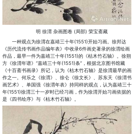
明 徐渭 杂画图卷 (局部) 荣宝斋藏
一种观点为徐渭在嘉靖三十年(1551)开始习画。徐邦达
《历代流传书画作品编年表》中收录6件画史著录的徐渭绘画
作品，最早一件为嘉靖三十年(1551)的《枯木竹石轴》。徐朔
方《徐渭年谱》“嘉靖三十年(1551)条”，根据北京图书馆藏
《十百斋书画录》所记，认为《枯木竹石轴》是徐渭最早的画
作之一。何乐之《徐渭》、徐仑《徐文长》、苏东天《徐渭书
画艺术》、单国强《徐渭年表》持同样的观点，认为嘉靖三十
年(1551)徐渭三十一岁时已经习画，作为徐渭开始习画依据的
是《四书绘序》与《枯木竹石轴》。