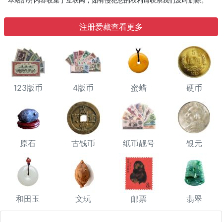
本站部分内容收集于互联网，如有侵犯您的权利请联系我们及时删除。
注册爱藏查看更多
123版币
4版币
蜜蜡
硬币
原石
古钱币
纸币靓号
银元
和田玉
文玩
邮票
翡翠