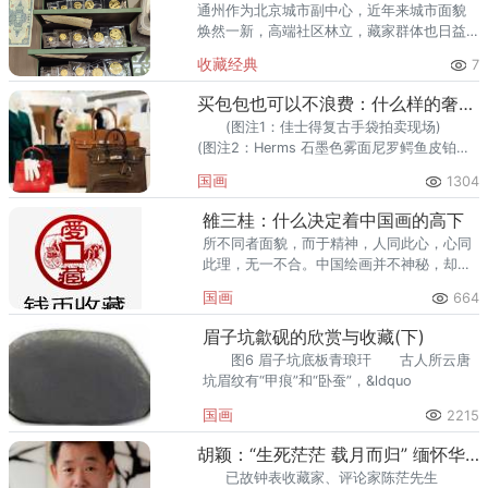
通州作为北京城市副中心，近年来城市面貌
焕然一新，高端社区林立，藏家群体也日益
庞大。走在通州的大街小巷，从万达广场到
收藏经典
7
爱琴海购物公园，从行政办公区到运河商务
区，关注钱币收藏的人越来越多
买包包也可以不浪费：什么样的奢侈品手袋值得收藏
(图注1：佳士得复古手袋拍卖现场)
(图注2：Herms 石墨色雾面尼罗鳄鱼皮铂金
包) 如果你是一名真正的手袋狂热分子，
国画
1304
雒三桂：什么决定着中国画的高下
所不同者面貌，而于精神，人同此心，心同
此理，无一不合。中国绘画并不神秘，却的
的确确与个人修养、悟性密切相关。
国画
664
眉子坑歙砚的欣赏与收藏(下)
图6 眉子坑底板青琅玕 古人所云唐
坑眉纹有“甲痕”和“卧蚕”，&ldquo
国画
2215
胡颖：“生死茫茫 载月而归” 缅怀华裔钟表收藏家陈茫先生
已故钟表收藏家、评论家陈茫先生