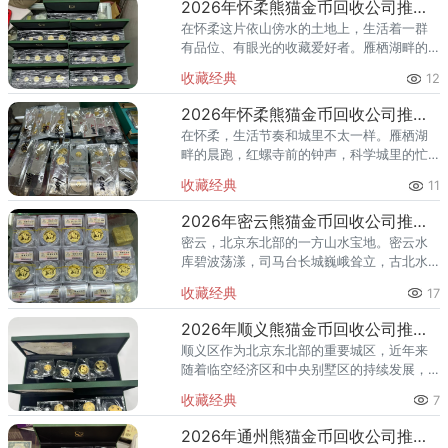
2026年怀柔熊猫金币回收公司推荐 怀柔回收熊猫金币渠道
在怀柔这片依山傍水的土地上，生活着一群
有品位、有眼光的收藏爱好者。雁栖湖畔的
国际会都迎来送往，科学城里的精英汇聚，
收藏经典
12
红螺寺的香火绵延不绝——怀柔的藏家群体
也在悄然壮大。熊猫金币，作为
2026年怀柔熊猫金币回收公司推荐 怀柔哪里回收熊猫金币
在怀柔，生活节奏和城里不太一样。雁栖湖
畔的晨跑，红螺寺前的钟声，科学城里的忙
碌——怀柔人懂得享受生活，也懂得收藏价
收藏经典
11
值。熊猫金币作为兼具投资与收藏属性的热
门品种，在怀柔的藏家圈子里一
2026年密云熊猫金币回收公司推荐 密云回收熊猫金币正规渠道
密云，北京东北部的一方山水宝地。密云水
库碧波荡漾，司马台长城巍峨耸立，古北水
镇的灯火与星空交相辉映。在这片生态宜居
收藏经典
17
的土地上，越来越多的人开始关注钱币收
藏，熊猫金币凭借其国家法定货币
2026年顺义熊猫金币回收公司推荐 顺义回收熊猫金币渠道
顺义区作为北京东北部的重要城区，近年来
随着临空经济区和中央别墅区的持续发展，
高端居住群体不断扩大，熊猫金币的藏家数
收藏经典
7
量也在稳步增长。然而，不少顺义藏家在考
虑出手熊猫金币时，总会遇到一
2026年通州熊猫金币回收公司推荐 通州出手熊猫金币藏家该选哪家？