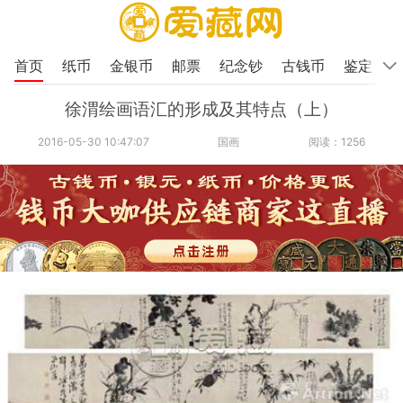
首页
纸币
金银币
邮票
纪念钞
古钱币
鉴定
徐渭绘画语汇的形成及其特点（上）
2016-05-30 10:47:07
国画
阅读：1256