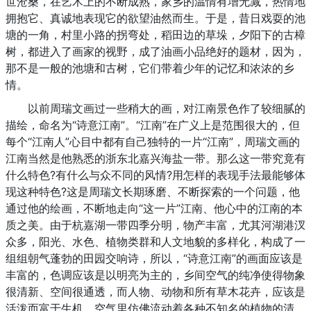
世沧桑，在艺术上的不断成熟，家乡的温情有增无减，热情地
拥抱它、真诚地表现它的欲望油然而生。于是，昔日戏耍的池
塘的一角，村里小路的拐弯处，稻田边的草垛，夕阳下的古樟
树，都进入了画家的视野，成了油画小品绝好的题材，因为，
那不是一般的池塘和古树，它们带着少年的记忆和浓浓的乡
情。
以前周瑞文画过一些稍大的画，对江南景色作了较细腻的
描绘，命名为“诗意江南”。“江南”在广义上是范围很大的，但
每个“江南人”心目中都有自己独特的一片“江南”，周瑞文画的
江南当然是他熟悉的浙东北嘉兴海盐一带。那么这一带究竟有
什么特色?有什么与众不同的风情?用怎样的表现手法最能够体
现这种特色?这是周瑞文长期琢磨、不断探索的一个问题，他
通过他的绘画，不断地走向“这一片”江南、他心中的江南的本
质之美。由于杭嘉湖一带四季分明，物产丰富，尤其河湖港汊
众多，阳光、水色、植物类群和人文地貌的多样化，构成了一
组组朝气蓬勃的田园交响诗，所以，“诗意江南”的画面应该是
丰富的，色调应该是以明亮为主的，乡间空气的纯净使得物象
很清新、空间很通透，而人物、动物和所有草木花卉，应该是
活泼而富于生机，空气里仿佛流动着各种不知名的植物的清