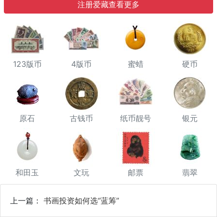
注册爱藏查看更多
123版币
4版币
蜜蜡
硬币
原石
古钱币
纸币靓号
银元
和田玉
文玩
邮票
翡翠
上一篇：
书画投资如何选“蓝筹”