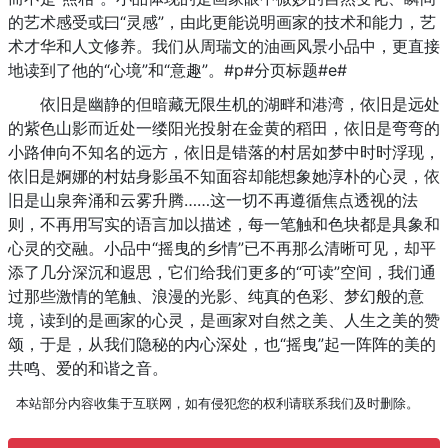
的艺术感受或曰“灵感”，由此更能说明画家的技术和能力，艺
术才华和人文修养。我们从周瑞文的油画风景小品中，更直接
地读到了他的“心境”和“意趣”。#p#分页标题#e#
依旧是幽静的但暗藏无限生机的湖畔和港湾，依旧是远处
的紫色山影而近处一缕阳光投射在金黄的稻田，依旧是弯弯的
小路伸向不知名的远方，依旧是错落的村居如梦中时时浮现，
依旧是婀娜的村姑身影虽不知面容却能想象她淳朴的心灵，依
旧是山泉奔涌和云雾升腾……这一切不再遵循焦点透视的法
则，不再用写实的语言加以描述，每一笔触和色块都是具象和
心灵的交融。小品中“摇曳的乡情”已不再那么清晰可见，却平
添了几分深沉和遐思，它们给我们更多的“可读”空间，我们通
过那些激情的笔触、浪漫的光影、纯真的色彩、梦幻般的意
境，读到的是画家的心灵，是画家对自然之美、人生之美的赞
颂，于是，从我们隐秘的内心深处，也“摇曳”起一阵阵的美的
共鸣、爱的和谐之音。
本站部分内容收集于互联网，如有侵犯您的权利请联系我们及时删除。