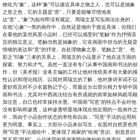
物化为“象”，这种“象”可以接近具体之物之人，也可以是抽象
之形之色，它的主题是“意”，只要是能够尽情地表
达“意”，“象”为如何即没有规定。周瑞文是写实画法出身的，
在他“心象”一类的画作中，自然还是倾向于接近具体，但我们
在看他的某些风景小品时，已经可以感受到“笔触”作为抒情语
言的独立意义。笔触当然是抽象的，它在画面中担当的无疑是
情绪的表达和“意”的抒发。在处理物象之形、笔触之“意”、色
彩之“印象”三者的关系上，周瑞文的小品显示了他在这方面的
探索、努力和才气。虽然一直没有专门从事中国画和书法的创
作，但《美术报》业务主编的工作让他对传统美术有大量的感
性认识和理论阅历。以我对周瑞文的了解，他对唐诗宋词不仅
爱好而且对不少名篇熟记于心，而最近分出部分精力专研中国
画和书法，尤其对中西画法结合有所成就的前辈如林风眠等颇
加注意，自己也经常操持水墨。中国画“写意”的特点不会对他
没有影响和渗透，这种渗透明显地体现在他近期的一批画作之
中，而由于小品创作状态的率性和自由，“写意”手法的运用则
更为明显。事实上，大部分小品来自写生，在面对自然景色而
用“写意”手法描绘中，更体现了画家的“绘画”意识、创造意识
而不是“照相”。小品体现的是画家眼中微妙的自然变化、瞬间