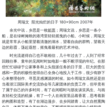
周瑞文 阳光灿烂的日子 180×90cm 2007年
余光中说，乡思是一枚
邮票
；周瑞文说，乡思是一条小
船，是在绿树掩映的港湾里轻轻摇曳的小船。小时候，周瑞文
就是常常从小船里望着清澈的湖水，望着自由的群鸭，望着天
边的彩霞，荡起遐想，摇曳着最初的艺术冲动。
时光流逝得自己也不敢相信，几十年过去了，人到了经常
回顾往事、童年的见闻时时如电影一般不断浮现的年纪。在那
些忙忙碌碌于公家事务和上头指派任务的日子里，巨大的责任
感和一贯的积极性使得自己全身心地投入于工作，很少有静下
心来整理创作、寻觅灵感渊源的时候。如今周瑞文虽然还是担
当着浙江国际美术交流协会等几家团体的负责工作，但毕竟有
了属于自己的许多时间，有了在闲暇时与朋友谈笑风生、与画
友轻松交流的机缘，有了一个人在画室里品着香茗，思考着新
的构图和造型，有了在湖边漫步、去乡间踏青，让大自然熏陶