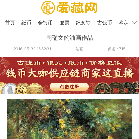
首页
纸币
金银币
邮票
纪念钞
古钱币
鉴定
周瑞文的油画作品
2016-05-30 15:52:31
油画
阅读：715