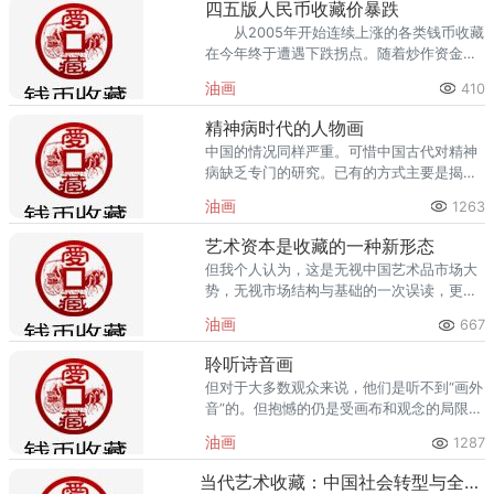
四五版人民币收藏价暴跌
从2005年开始连续上涨的各类钱币收藏
在今年终于遭遇下跌拐点。随着炒作资金的
大批撤离，第四版、第五版人民币收藏价格
油画
410
出现暴跌。
精神病时代的人物画
中国的情况同样严重。可惜中国古代对精神
病缺乏专门的研究。已有的方式主要是揭
示。
油画
1263
艺术资本是收藏的一种新形态
但我个人认为，这是无视中国艺术品市场大
势，无视市场结构与基础的一次误读，更是
对中国艺术品资本市场发展与发育的一种排
油画
667
斥与误导，极易混淆视听。
聆听诗音画
但对于大多数观众来说，他们是听不到“画外
音”的。但抱憾的仍是受画布和观念的局限，
这种“音画交融”的神驰境界，尚未能出现。
油画
1287
当代艺术收藏：中国社会转型与全球化