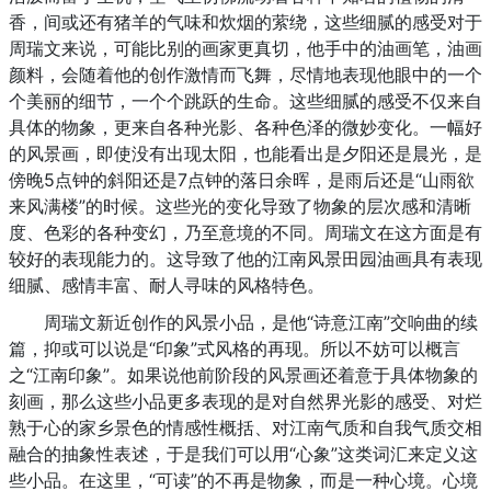
香，间或还有猪羊的气味和炊烟的萦绕，这些细腻的感受对于
周瑞文来说，可能比别的画家更真切，他手中的油画笔，油画
颜料，会随着他的创作激情而飞舞，尽情地表现他眼中的一个
个美丽的细节，一个个跳跃的生命。这些细腻的感受不仅来自
具体的物象，更来自各种光影、各种色泽的微妙变化。一幅好
的风景画，即使没有出现太阳，也能看出是夕阳还是晨光，是
傍晚5点钟的斜阳还是7点钟的落日余晖，是雨后还是“山雨欲
来风满楼”的时候。这些光的变化导致了物象的层次感和清晰
度、色彩的各种变幻，乃至意境的不同。周瑞文在这方面是有
较好的表现能力的。这导致了他的江南风景田园油画具有表现
细腻、感情丰富、耐人寻味的风格特色。
周瑞文新近创作的风景小品，是他“诗意江南”交响曲的续
篇，抑或可以说是“印象”式风格的再现。所以不妨可以概言
之“江南印象”。如果说他前阶段的风景画还着意于具体物象的
刻画，那么这些小品更多表现的是对自然界光影的感受、对烂
熟于心的家乡景色的情感性概括、对江南气质和自我气质交相
融合的抽象性表述，于是我们可以用“心象”这类词汇来定义这
些小品。在这里，“可读”的不再是物象，而是一种心境。心境