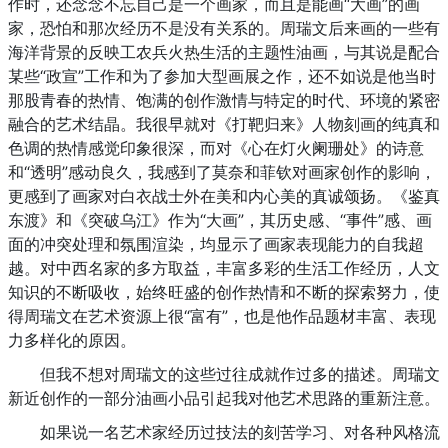
作时，还念念不忘自己是一个画家，而且是能画“大画”的画
家，恐怕和那次经历不是没有关系的。周瑞文后来画的一些有
海洋背景的反映工农兵火热生活的主题性油画，与其说是配合
某些“政宣”工作和为了参加大型画展之作，还不如说是他当时
那股青春的热情、饱满的创作激情与特定的时代、环境的紧密
融合的艺术结晶。我很早就对《打靶归来》人物刻画的纯真和
色调的热情感觉印象很深，而对《心在灯火阑珊处》的诗意
和“透明”感动良久，我感到了莫奈和菲钦对画家创作的影响，
更感到了画家对白衣战士外在美和内心美的真诚颂扬。《鉴真
东渡》和《突破乌江》作为“大画”，其历史感、“事件”感、画
面的冲突处理和氛围渲染，均显示了画家表现能力的自我超
越。对中西名家的多方取益，丰富多彩的生活工作经历，人文
知识的不断吸收，始终旺盛的创作热情和不断的探索努力，使
得周瑞文在艺术资源上很“富有”，也是他作品题材丰富、表现
力多样化的原因。
但我不想对周瑞文的这些过往成就作过多的描述。周瑞文
新近创作的一部分油画小品引起我对他艺术思路的重新注意。
如果说一名艺术家经历过技法的刻苦学习、对各种风格流