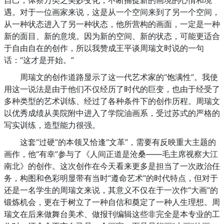
自己，体察万类之美妙变化，不断捕捉新的画境的心情和境
遇。对于一位画家来说，这是从一个空间来到了另一个空间，
从一种状态进入了另一种状态，他所营构的画面，一定是一种
新的面目、新的意境。因为新的空间、新的状态，可能更适合
于自由自在的创作，所以我赞成王平谈周瑞文时说的一句
话：“这才是开始。”
周瑞文的创作道路显示了这一代艺术家的“饱满性”。我使
用这一说法是由于他们不仅经历了时代的巨变，也由于经受了
多种类型的艺术训练、经过了各种条件下的创作历程。周瑞文
以优秀成绩从美院附中进入了学院油画系，受过苏式的严格的
写实训练，造型能力很强。
这套“过硬”的本领又恰逢“文革”，需要有反映重大主题的
画作，他“有幸”参与了《人间正道是沧桑——毛主席视察大江
南北》的创作。这次创作在今天看来更多是担当了一次政治任
务，构图和色彩明显带有当时“遵命艺术”的时代特点，但对于
还是一名学生的周瑞文来说，其意义不仅在于一次作“大画”的
锻炼机会，更在于树立了一种自信和奠定了一种人生理想。周
瑞文在后来做舞台美术、做报刊编辑这些非完全是本专业的工