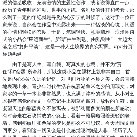
派的借鉴吸收、充满激情的主题性创作，或者说得直白一点，
经历了青年时的冲动、世事的历练、名利场的锤打和考验，那
么到了一定的年纪就是寻觅内心安宁的时候了，这对于一位画
家来说，自然会在作品中流露出来——一种恬淡的心境，闲适
的心情和轻松的态度，于是，笔调轻快、意境幽雅、浪漫闲谈
式的小品会“应运而生”。所谓“由生到熟、由熟到生”，大起大
落之后“复归平淡”。这是一种人生境界的真实写照。#p#分页
标题#e#
由于是写人生、写自我、写真实的心境，并不为“责
任”和“命题”所牵绊，所以这类小品在题材上就非常自由，首
先是内心深处久远的记忆、对世间万物的本质之美，会最直接
地表现出来。青少年时代生活在杭嘉湖鱼米之乡的周瑞文，对
家乡的一草一木都非常熟悉，也充满了淳朴的感情。从小对艺
术很有感觉的瑞文，会忘记手上割草的镰刀，放牧的羊鞭，而
凝望天边的彩霞良久不愿离去，被那绚丽多变的颜色所感动;
有时会走在石块铺成的小路上，看着一缕晨曦照着斑驳的老
墙，感到那纹理和色泽的变化是那么不可思议。今天周瑞文重
回家乡，看到这一切又会是什么感觉呢?物是人非，经历了人