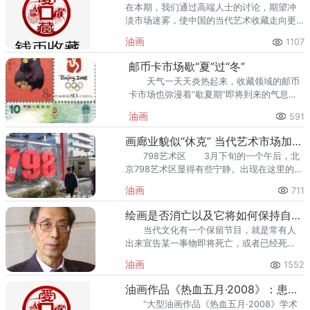
在本期，我们通过高端人士的讨论，期望冲
淡市场迷雾，使中国的当代艺术收藏走向更
为理性、成熟的下一站。
油画
1107
邮币卡市场歇“夏”过“冬”
天气一天天炎热起来，收藏领域的邮币
卡市场也弥漫着“歇夏期”即将到来的气息。
市场中的大多数品种都进入了
油画
591
画廊业貌似“休克” 当代艺术市场加速滑入休整期
798艺术区 3月下旬的一个午后，北
京798艺术区显得有些宁静。出现在这里的游
客大多打扮入时、学生范儿十足。他们忙着
油画
711
在装潢
绘画是否消亡以及它将如何保持自己的生命
当代文化有一个保留节目，就是常有人
出来宣告某一事物即将死亡，或者已经死
亡。绘画就是被一再宣告死亡的事物之一。
油画
1552
但近一个世纪以来
油画作品《热血五月·2008》：患难与共的心灵共鸣
“大型油画作品《热血五月·2008》学术