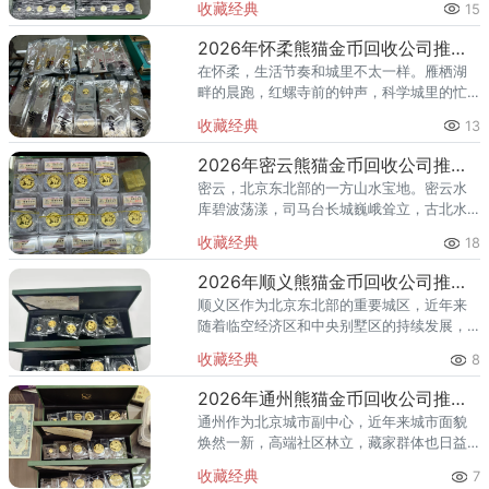
收藏经典
15
红螺寺的香火绵延不绝——怀柔的藏家群体
也在悄然壮大。熊猫金币，作为
2026年怀柔熊猫金币回收公司推荐 怀柔哪里回收熊猫金币
在怀柔，生活节奏和城里不太一样。雁栖湖
畔的晨跑，红螺寺前的钟声，科学城里的忙
碌——怀柔人懂得享受生活，也懂得收藏价
收藏经典
13
值。熊猫金币作为兼具投资与收藏属性的热
门品种，在怀柔的藏家圈子里一
2026年密云熊猫金币回收公司推荐 密云回收熊猫金币正规渠道
密云，北京东北部的一方山水宝地。密云水
库碧波荡漾，司马台长城巍峨耸立，古北水
镇的灯火与星空交相辉映。在这片生态宜居
收藏经典
18
的土地上，越来越多的人开始关注钱币收
藏，熊猫金币凭借其国家法定货币
2026年顺义熊猫金币回收公司推荐 顺义回收熊猫金币渠道
顺义区作为北京东北部的重要城区，近年来
随着临空经济区和中央别墅区的持续发展，
高端居住群体不断扩大，熊猫金币的藏家数
收藏经典
8
量也在稳步增长。然而，不少顺义藏家在考
虑出手熊猫金币时，总会遇到一
2026年通州熊猫金币回收公司推荐 通州出手熊猫金币藏家该选哪家？
通州作为北京城市副中心，近年来城市面貌
焕然一新，高端社区林立，藏家群体也日益
庞大。走在通州的大街小巷，从万达广场到
收藏经典
7
爱琴海购物公园，从行政办公区到运河商务