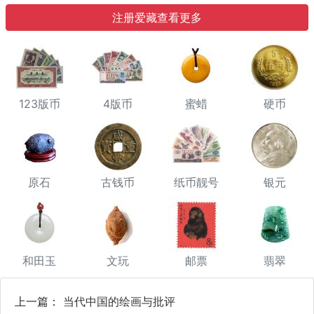
注册爱藏查看更多
123版币
4版币
蜜蜡
硬币
原石
古钱币
纸币靓号
银元
和田玉
文玩
邮票
翡翠
上一篇：
当代中国的绘画与批评