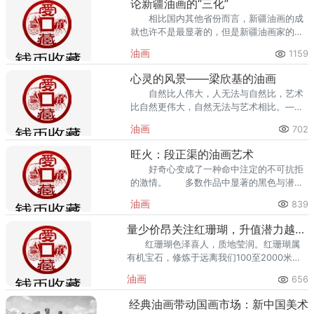
论新疆油画的“三化”
相比国内其他省份而言，新疆油画的成
就也许不是最显著的，但是新疆油画家的许
多探索，应该可以给试图建立中国美术价值
油画
1159
体系的艺术家们
心灵的风景——梁欣基的油画
自然比人伟大，人无法与自然比，艺术
比自然更伟大，自然无法与艺术相比。——
黄宾虹 看梁欣基的油画作品
油画
702
旺火：段正渠的油画艺术
好奇心变成了一种命中注定的不可抗拒
的激情。 多数作品中显著的黑色与潜伏
的暗夜，都兴冲冲的铺陈着一种蠢蠢欲动，
油画
839
突显并支持着不客观却‘真实的’物象。
量少价昂关注红珊瑚，升值潜力越来越大
红珊瑚色泽喜人，质地莹润。红珊瑚属
有机宝石，修炼于远离我们100至2000米的
深海中。与珍珠、琥珀并列为三大有机宝
油画
656
石，在东方
经典油画带动国画市场：新中国美术