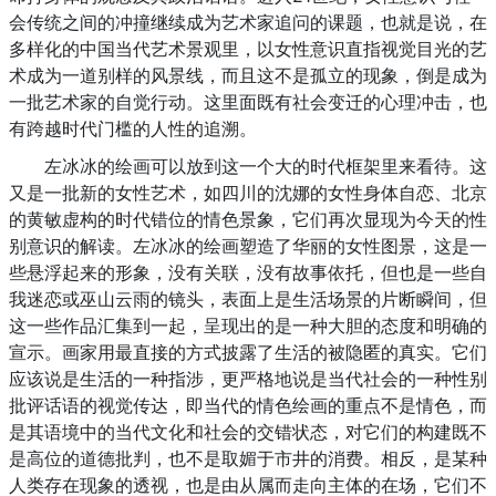
会传统之间的冲撞继续成为艺术家追问的课题，也就是说，在
多样化的中国当代艺术景观里，以女性意识直指视觉目光的艺
术成为一道别样的风景线，而且这不是孤立的现象，倒是成为
一批艺术家的自觉行动。这里面既有社会变迁的心理冲击，也
有跨越时代门槛的人性的追溯。
左冰冰的绘画可以放到这一个大的时代框架里来看待。这
又是一批新的女性艺术，如四川的沈娜的女性身体自恋、北京
的黄敏虚构的时代错位的情色景象，它们再次显现为今天的性
别意识的解读。左冰冰的绘画塑造了华丽的女性图景，这是一
些悬浮起来的形象，没有关联，没有故事依托，但也是一些自
我迷恋或巫山云雨的镜头，表面上是生活场景的片断瞬间，但
这一些作品汇集到一起，呈现出的是一种大胆的态度和明确的
宣示。画家用最直接的方式披露了生活的被隐匿的真实。它们
应该说是生活的一种指涉，更严格地说是当代社会的一种性别
批评话语的视觉传达，即当代的情色绘画的重点不是情色，而
是其语境中的当代文化和社会的交错状态，对它们的构建既不
是高位的道德批判，也不是取媚于市井的消费。相反，是某种
人类存在现象的透视，也是由从属而走向主体的在场，它们不