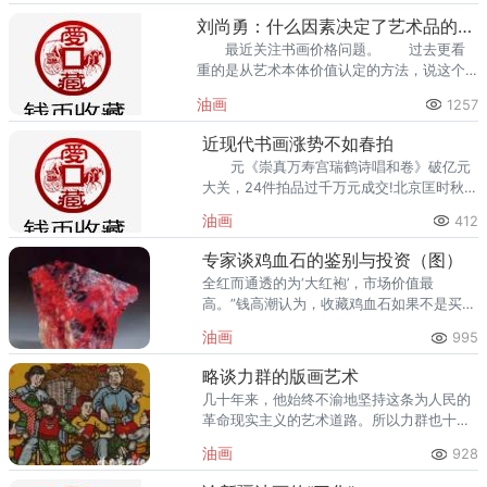
区，关注钱币收藏的人越来越多
刘尚勇：什么因素决定了艺术品的价格？
最近关注书画价格问题。 过去更看
重的是从艺术本体价值认定的方法，说这个
人是某某画派的，这个画派很有名。 但
油画
1257
是后来发生了很多变化，特别是建国前30
年，我们是政治挂帅的社会。
近现代书画涨势不如春拍
元《崇真万寿宫瑞鹤诗唱和卷》破亿元
大关，24件拍品过千万元成交!北京匡时秋拍
经过连续4天鏖战圆满收官，中国书画、瓷
油画
412
器杂项、油
专家谈鸡血石的鉴别与投资（图）
全红而通透的为‘大红袍’，市场价值最
高。”钱高潮认为，收藏鸡血石如果不是买到
假货就没有风险，“价格一直在上涨，一年一
油画
995
个价。
略谈力群的版画艺术
几十年来，他始终不渝地坚持这条为人民的
革命现实主义的艺术道路。所以力群也十分
注意艺术形式的探索。这是力群木刻的特
油画
928
点，也是力群艺术的成就。