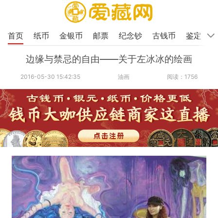
首页
纸币
金银币
邮票
纪念钞
古钱币
鉴定
边缘与禁忌的自由——关于左冰冰的绘画
2016-05-30 15:42:35
油画
阅读：1756