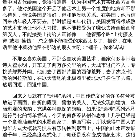
量中国古代绘画，觉得很震撼，认为中国艺术其实比西方高明
多了。他对美国这个开启了他艺术上另一个维度的地方却不那
么待见，他说美国是很好，但和他没啥关系。在美国，他写信
回来劝年轻人不要去。那时候是90年代初，美国发育得很成熟
的艺术市场让他不大习惯。他不能接受为了赚钱去给画廊画印
第安人，不能接受上街给人画肖像——他管那个叫“上街擦皮
鞋”或者“捡钱”，总之他不能接受的东西太多了。据说，在电
话里他冲着劝他留在那边的朋友大吼：“锤子，你来试试!”
不那么喜欢美国，不那么喜欢美国艺术，画家何多苓带着
诗人翟永明，开车走了两万多公里的路，大城市过门不入，专
挑荒郊野外闯。他们去了西部片里的西部荒野，去了杰克·伦
敦的阿拉斯加，在冰天雪地的北极圈里被北冰洋拦住了去路。
然后回返，回返中国。
回来之后就有了“迷楼”系列，中国传统文化的许多符号被
放进了画面。曲折的庭院、慵懒的美人、无法实现的建筑、华
丽斑斓的虎豹，充满各种窥探的隐喻。如果说“迷楼”系列还只
是符号化的简单尝试，今天的何多苓从创作思维上几乎已经是
一个拿着油画笔的水墨画家了。他画写实，所以觉得中国人的
思维方式大概就习惯从有形转换到形而上。中国的山水画发展
逾千年，已经高度程式化了，却还是没有变成抽象艺术。这很