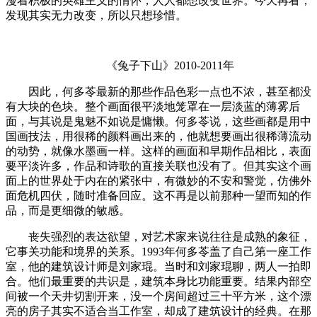
漫着积极的英雄主义的情怀，人人都想改变世界。今天再看，
发现其实无力改变，所以只想珍惜。
《兔子下山》2010-2011年
因此，何多苓最新的那些作品色彩一点也不浓，甚至都没
有大块的色块。整个画面很平淡地笼罩在一层淡蓝的薄雾后
面，与其说是鬼魅不如说是慵懒。何多苓说，这些画都是用中
国画技法，用很稀的颜料画出来的，他就想要画出很稀薄流动
的动势，就像水墨画一样。这样的画面和早期作品相比，表面
要平淡许多，作品和诗歌的直接关联也没有了。但其实这个画
面上的世界处于内在的紧张中，有微妙的不安和警觉，仿佛外
面危机四伏，随时准备回应。这不再是以前那种一望而知的作
品，而是更细微的敏感。
丧失强烈的表达欲望，对艺术家来说往往是成熟的象征，
它事关功能和境界的关系。1993年何多苓盖了自己第一座工作
室，他的建筑设计师是刘家琨。当时和刘家琨聊，两人一拍即
合。他们最重要的共识是，建筑本身比功能重要。结果内部空
间被一个天井切割开来，没一个房间超过三十平方米，这个漂
亮的房子其实不适合当工作室，却成了建筑设计的经典。在那