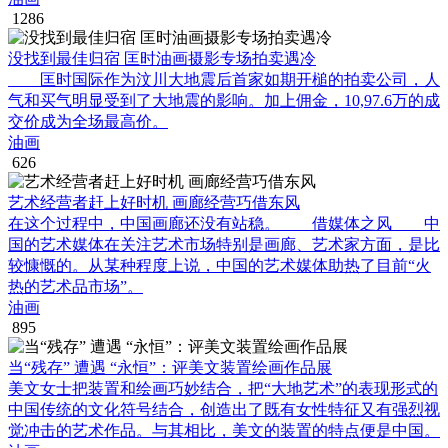
1286
没找到最佳归宿 匡时油画摄影专场拍卖遇冷
匡时国际作为汶川大地震后首家如期开槌的拍卖公司，人
气和买气明显受到了大地震的影响。加上佣金，10,97.6万的成
交价成为全场最高价。
油画
626
艺术经营者赶上好时机 画廊经营巧借东风
在这个过程中，中国画廊还没有站稳。 借媒体之风 中
国的艺术媒体在关注艺术市场特别是画廊、艺术家方面，是比
较慷慨的。从某种程度上说，中国的艺术媒体助热了目前“火
热的艺术品市场”。
油画
895
当“残存” 遭遇 “永恒”：评美文装置绘画作品展
美文女士把装置和绘画巧妙结合，把“大地艺术”的表现形式的
中国传统的文化符号结合，创造出了既有女性特征又有强烈视
觉冲击的艺术作品。与其相比，美文的装置的特点便是中国。