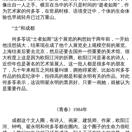
像出自一人之手。横亘在当中的不只是时间的“逝者如斯”，作
为艺术家的何多苓，在世易时移、语境变迁中，个体的生命体
验也早就轻舟已过万重山。
“士”和成都
何多苓说“士者如斯”这个展览的构想始于两年前，一开始
他没想搞大，结果现在成了他个人展览史上规模空前的展览。
上海结束后要去北京，然后还要去国外一些重要的美术馆。很
大程度上这是因为欧阳江河的折腾。欧阳江河是著名的诗人，
近些年也是著名的艺术策展人。这一批人都是很多年的朋友
了，几十年来相互之间枝蔓纠缠，拥抱得紧密。比如在何多苓
作品的拍卖纪录中，拍得高的都是和翟永明有关的作品。对此
何多苓表示，这说明翟永明的票房好。只要一画她，就被认为
是重要作品。
《青春》1984年
成都这个文人圈，有诗人、画家、建筑师、作家，欧阳江
河、钟鸣、翟永明和何多苓都在圈内。这个圈子的生命力很旺