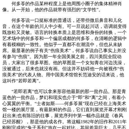
何多苓的作品某种程度上是他周围小圈子的集体精神肖
像。从一开始，他的作品就带有强烈的“文学性”。
何多苓说一口挺标准的普通话，还带些微后鼻音和儿化
音，在这个年龄的川人中少有。可一旦说起川话，语调就变得
既放松又灵敏。语言的转换本质上是思维和身份的转换，一个
艺术场中的何多苓和一个偏居成都的何多苓，在清晰的逻辑中
有着模糊的一致性。他似乎一直都不在潮流中，但也从未缺
席。最显著的例子有关“伤痕美术”，何多苓说自己事实上并没
有参与“伤痕”。因为那一年全国美展之前，四川美院全院动
员，大家出了很多草图。他的草图是一个女知青在河边洗澡，
没被通过，后来也就没有画。但这并不妨碍他一向被视作“伤
痕美术”的代表人物。用中国美术馆馆长范迪安的话来说，他
这叫作“若即若离”。
“若即若离”也可以拿来形容他最新的那一批作品。那是青
蓝色的一批作品，梦幻和现实也介于“即”和“离”之间，有着小
心翼翼的平衡。“士者如斯——何多苓展”现在已经在上海美术
馆一楼的展厅里，有最新鲜的作品，它们直到展览开幕才刚刚
赶出来;也有陈旧的往事，展览序列中第一幅作品就是《春风
已经苏醒》，那是他的成名作。将这幅1982年的旧作和2011年
刚刚完成的“兔子系列”放在一起对比，其间差异巨大，几乎不