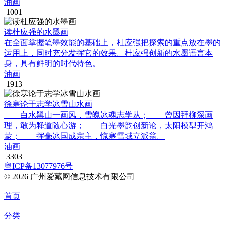
油画
1001
读杜应强的水墨画
在全面掌握笔墨效能的基础上，杜应强把探索的重点放在墨的
运用上，同时充分发挥它的效果。杜应强创新的水墨语言本
身，具有鲜明的时代特色。
油画
1913
徐寒论于志学冰雪山水画
白水黑山一画风，雪魄冰魂志学从； 曾因拜柳深画
理，敢为释道随心游； 白光墨韵创新论，太阳模型开鸿
蒙； 挥毫冰国成宗主，惊寒雪域立派翁。
油画
3303
粤ICP备13077976号
© 2026 广州爱藏网信息技术有限公司
首页
分类