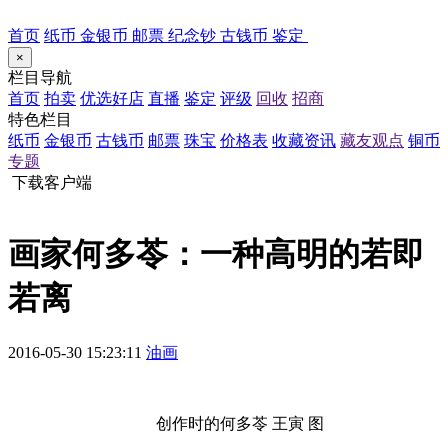
首页
纸币
金银币
邮票
纪念钞
古钱币
鉴定
×
栏目导航
首页
拍卖
优选好店
直播
鉴定
评级
回收
招商
特色栏目
纸币
金银币
古钱币
邮票
珠宝
价格表
收藏资讯
藏友观点
铜币
专题
下载客户端
画家何多苓：一种高明的若即
若离
2016-05-30 15:23:11
油画
创作时的何多苓 王寅 图