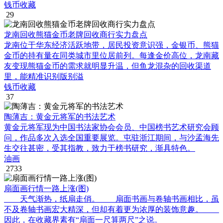
钱币收藏
29
龙南回收熊猫金币老牌回收商行实力盘点
龙南位于华东经济活跃地带，居民投资意识强，金银币、熊猫
金币的持有量在同类城市里位居前列。每逢金价高位，龙南藏
友变现熊猫金币的需求就明显升温，但鱼龙混杂的回收渠道
里，能精准识别版别溢
钱币收藏
37
陶薄吉：黄金元将军的书法艺术
黄金元将军现为中国书法家协会会员、中国榜书艺术研究会顾
问，作品多次入选全国重要展览。屯驻浙江期间，与沙孟海先
生交往甚密，受其指教，致力于榜书研究，渐具特色。
油画
2733
扇面画行情一路上涨(图)
天气渐热，纸扇走俏。 扇面书画与卷轴书画相比，虽
不及卷轴书画宏大精深，但却有着更为浓厚的装饰意趣。
因此，在收藏界素有“扇面一尺算两尺”之说。