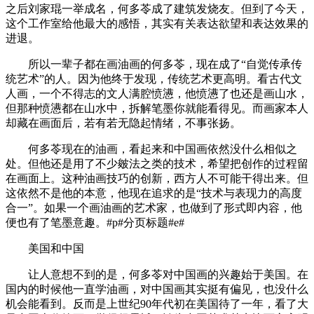
之后刘家琨一举成名，何多苓成了建筑发烧友。但到了今天，
这个工作室给他最大的感悟，其实有关表达欲望和表达效果的
进退。
所以一辈子都在画油画的何多苓，现在成了“自觉传承传
统艺术”的人。因为他终于发现，传统艺术更高明。看古代文
人画，一个不得志的文人满腔愤懑，他愤懑了也还是画山水，
但那种愤懑都在山水中，拆解笔墨你就能看得见。而画家本人
却藏在画面后，若有若无隐起情绪，不事张扬。
何多苓现在的油画，看起来和中国画依然没什么相似之
处。但他还是用了不少皴法之类的技术，希望把创作的过程留
在画面上。这种油画技巧的创新，西方人不可能干得出来。但
这依然不是他的本意，他现在追求的是“技术与表现力的高度
合一”。如果一个画油画的艺术家，也做到了形式即内容，他
便也有了笔墨意趣。#p#分页标题#e#
美国和中国
让人意想不到的是，何多苓对中国画的兴趣始于美国。在
国内的时候他一直学油画，对中国画其实挺有偏见，也没什么
机会能看到。反而是上世纪90年代初在美国待了一年，看了大