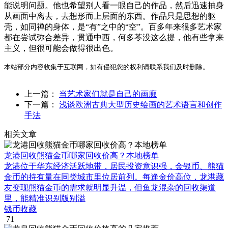
能说明问题。他也希望别人看一眼自己的作品，然后迅速抽身
从画面中离去，去想形而上层面的东西。作品只是思想的躯
壳，如同禅的身体，是“有”之中的“空”。百多年来很多艺术家
都在尝试弥合差异，贯通中西，何多苓没这么提，他有些拿来
主义，但很可能会做得很出色。
本站部分内容收集于互联网，如有侵犯您的权利请联系我们及时删除。
上一篇：
当艺术家们就是自己的画廊
下一篇：
浅谈欧洲古典大型历史绘画的艺术语言和创作
手法
相关文章
龙港回收熊猫金币哪家回收价高？本地榜单
龙港位于华东经济活跃地带，居民投资意识强，金银币、熊猫
金币的持有量在同类城市里位居前列。每逢金价高位，龙港藏
友变现熊猫金币的需求就明显升温，但鱼龙混杂的回收渠道
里，能精准识别版别溢
钱币收藏
71