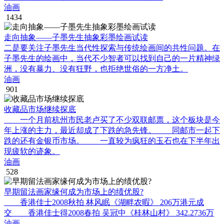
油画
1434
走向抽象——子墨先生抽象彩墨绘画试读
二是要关注子墨先生当代性探索与传统绘画间的共性问题。在
子墨先生的绘画中，当代不少智者可以找到自己的一片精神绿
洲，没有暴力、没有狂野，也拒绝世俗的一方净土。
油画
901
收藏品市场继续探底
一个月前杭州市民老卢买了不少双联邮票，这个板块是今
年上涨的主力，最近却成了下跌的急先锋。 同邮市一起下
跌的还有金银币市场。 一直较为疯狂的玉石也在下半年出
现疲软的迹象。
油画
528
早期留法画家缘何成为市场上的绩优股?
香港佳士2008秋拍 林风眠《湖畔农暇》 206万港元成
交 香港佳士得2008春拍 吴冠中《桂林山村》 342.2736万
油画