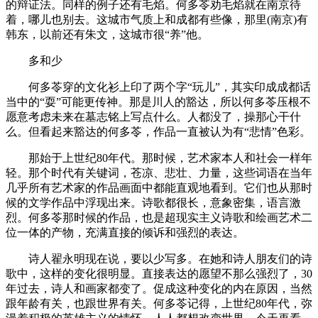
的辩证法。同样的例子还有毛焰。何多苓劝毛焰就在南京待
着，哪儿也别去。这城市气质上和成都有些像，那里(南京)有
韩东，以前还有朱文，这城市很“养”他。
多和少
何多苓穿的文化衫上印了两个字“玩儿”，其实印成成都话
当中的“耍”可能更传神。那是川人的豁达，所以何多苓压根不
愿意考虑未来在墓志铭上写点什么。人都没了，操那心干什
么。但看起来豁达的何多苓，作品一直被认为有“悲情”色彩。
那始于上世纪80年代。那时候，艺术家本人和社会一样年
轻。那个时代有关键词，苍凉、悲壮、力量，这些词语在当年
几乎所有艺术家的作品画面中都能直观地看到。它们也从那时
候的文学作品中浮现出来。诗歌都很长，意象密集，语言激
烈。何多苓那时候的作品，也是超现实主义诗歌和绘画艺术二
位一体的产物，充满直接的倾诉和强烈的表达。
诗人翟永明现在说，要以少写多。在她和诗人朋友们的诗
歌中，这样的变化很明显。直接表达的愿望不那么强烈了，30
年过去，诗人和画家都变了。促成这种变化的内在原因，当然
跟年龄有关，也跟世界有关。何多苓记得，上世纪80年代，弥