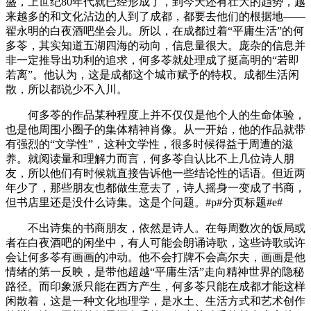
盛，上世纪80年代就已经形成了，到今天还有壮大的趋势，越
来越多的和文化沾边的人到了成都，都要去他们的根据地——
翟永明的白夜酒吧坐会儿。所以，在成都过着“平庸生活”的何
多苓，其实知道五湖四海的动向，信息量很大。庞杂的信息并
非一定推导出功利的追求，何多苓就处理成了挺高明的“若即
若离”。他认为，这是成都这个城市赋予的特权。成都生活闲
散，所以都说少不入川。
何多苓的作品某种程度上并不仅仅是他个人的生命体验，
也是他周围小圈子的集体精神肖像。从一开始，他的作品就带
有强烈的“文学性”，这种文学性，很多时候得益于周遭的滋
养。就阅读量和理解力而言，何多苓自认比不上几位诗人朋
友，所以他们有时候就直接告诉他一些结论性的话语。但近两
年少了，那些朋友也都做生意去了，诗人摇身一变成了书商，
但书店里还是没什么诗集。这是个问题。#p#分页标题#e#
不出诗集的书商朋友，依然是诗人。在每周数次的饭局或
者在白夜酒吧的闲坐中，有人可能会朗诵诗歌，这些诗歌或许
会让何多苓有画画的冲动。他不会打牌不会高尔夫，画画是他
情绪的第一反映，是带他超越“平庸生活”走向精神世界的隐秘
路径。而印象派只能在西方产生，何多苓只能在成都才能这样
闲散着，这是一种文化地理学，是水土、生活方式和艺术创作