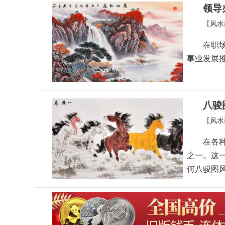
领导
【
风水
在职
事业发展
八骏
【
风水
在各
之一。这
何八骏图