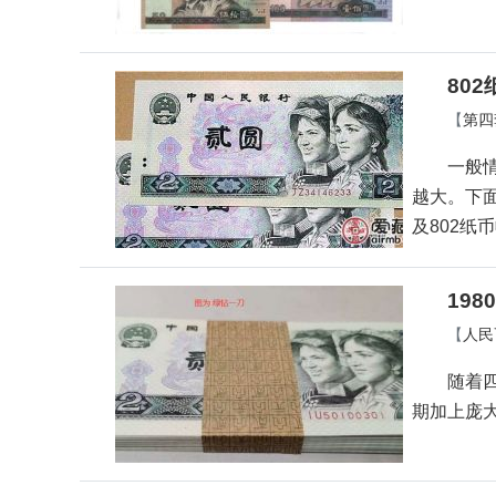
80
【
第四
一般
越大。下
及802纸
19
【
人民
随着
期加上庞