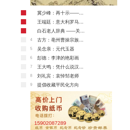
1
冀少峰：再十示——读丁乙的画
2
王端廷：意大利罗马四年展档案图书馆收藏管理和服务
3
白石老人辞典 ——关于一组旧照片的臆想
4
古方：亳州曹操宗族墓地出土玉器研究
5
吴念亲：元代玉器
6
彭德：李津的艳彩画
7
王大鸣：凭什么说汉代玉凳是赝品
8
刘礼宾：哀悼邹老师
9
提倡收藏平民化方向
15902087289