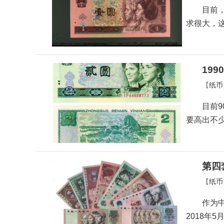
目前
求很大，
19
【
纸币
目前9
要高出不
第四
【
纸币
作为
2018年5