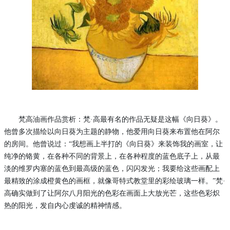
梵高油画作品赏析：梵
·高最有名的作品无疑是这幅《向日葵》。
他曾多次描绘以向日葵为主题的静物，他爱用向日葵来布置他在阿尔
的房间。他曾说过：“我想画上半打的《向日葵》来装饰我的画室，让
纯净的铬黄，在各种不同的背景上，在各种程度的蓝色底子上，从最
淡的维罗内塞的蓝色到最高级的蓝色，闪闪发光；我要给这些画配上
最精致的涂成橙黄色的画框，就像哥特式教堂里的彩绘玻璃一样。”梵·
高确实做到了让阿尔八月阳光的色彩在画面上大放光芒，这些色彩炽
热的阳光，发自内心虔诚的精神情感。