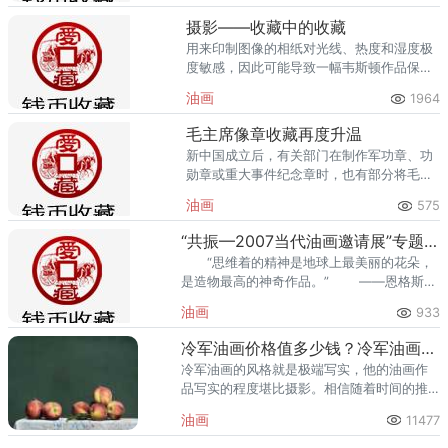
摄影——收藏中的收藏
用来印制图像的相纸对光线、热度和湿度极
度敏感，因此可能导致一幅韦斯顿作品保存
不善，因此，这件作品可能以低于1万美元的
油画
1964
价格起拍。
毛主席像章收藏再度升温
新中国成立后，有关部门在制作军功章、功
勋章或重大事件纪念章时，也有部分将毛泽
东像镶嵌其中。 收藏毛主席像章应以“全
油画
575
品相”为首选。
“共振—2007当代油画邀请展”专题阐释
“思维着的精神是地球上最美丽的花朵，
是造物最高的神奇作品。” ——恩格斯
《自然辩证法》
油画
933
冷军油画价格值多少钱？冷军油画拍卖价格纪录
冷军油画的风格就是极端写实，他的油画作
品写实的程度堪比摄影。相信随着时间的推
移，冷军油画价格还会有更大的上涨空间，
油画
11477
冷军油画的收藏值得大家期待。