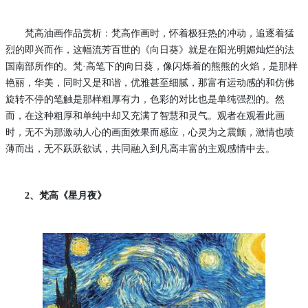
梵高油画作品赏析：梵高作画时，怀着极狂热的冲动，追逐着猛
烈的即兴而作，这幅流芳百世的《向日葵》就是在阳光明媚灿烂的法
国南部所作的。梵
·高笔下的向日葵，像闪烁着的熊熊的火焰，是那样
艳丽，华美，同时又是和谐，优雅甚至细腻，那富有运动感的和仿佛
旋转不停的笔触是那样粗厚有力，色彩的对比也是单纯强烈的。然
而，在这种粗厚和单纯中却又充满了智慧和灵气。观者在观看此画
时，无不为那激动人心的画面效果而感应，心灵为之震颤，激情也喷
薄而出，无不跃跃欲试，共同融入到凡高丰富的主观感情中去。
2、梵高《星月夜》