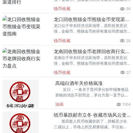
里位居前列。每逢金价高位，龙岩藏友变现
钱币收藏
36
熊猫金币的需求就明显升温，但鱼龙混杂的
回收渠道里，能精准识别版别溢
龙口回收熊猫金币熊猫金币变现渠道指南
龙口位于华东经济活跃地带，居民投资意识
强，金银币、熊猫金币的持有量在同类城市
里位居前列。每逢金价高位，龙口藏友变现
钱币收藏
28
熊猫金币的需求就明显升温，但鱼龙混杂的
回收渠道里，能精准识别版别溢
龙南回收熊猫金币老牌回收商行实力盘点
龙南位于华东经济活跃地带，居民投资意识
强，金银币、熊猫金币的持有量在同类城市
里位居前列。每逢金价高位，龙南藏友变现
钱币收藏
37
熊猫金币的需求就明显升温，但鱼龙混杂的
回收渠道里，能精准识别版别溢
高端白酒年关价格疯涨
近日，一条关于贵州茅台欲申报奢侈品
资格的消息不胫而走，茅台方面一直予以否
认，结果却引起了更多人的关注。
油画
1104
纸币暴跌邮市立冬 收藏市场风云变幻
第四套人民币收藏价跌了，跌幅至少在
三成以上，市场上的交易量锐减。不仅如
此，整个邮市行情都为此陷入“寒冷期”。