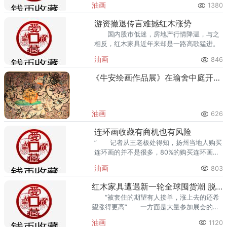
油画
1380
游资撤退传言难撼红木涨势
国内股市低迷，房地产行情降温，与之
相反，红木家具近年来却是一路高歌猛进。
油画
846
《牛安绘画作品展》在瑜舍中庭开幕（图文）
油画
626
连环画收藏有商机也有风险
” 记者从王老板处得知，扬州当地人购买
连环画的并不是很多，80%的购买连环画的
顾客都来自外地。购买力最强的是怀旧型的
油画
803
消费者，消费者年龄处在35-45岁之间。
红木家具遭遇新一轮全球囤货潮 脱手成大难题
“被套住的期望有人接单，涨上去的还希
望涨得更高” 一方面是大量参加展会的红
木家具价格相继跳水，另一
油画
1120