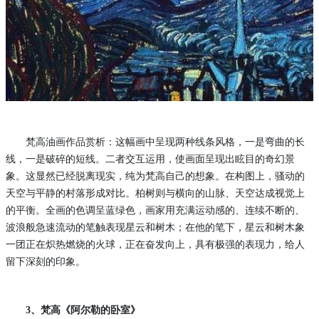
梵高油画作品赏析：这幅画中呈现两种线条风格，一是弯曲的长
线，一是破碎的短线。二者交互运用，使画面呈现出眩目的奇幻景
象。这显然已经脱离现实，纯为梵高自己的想象。在构图上，骚动的
天空与平静的村落形成对比。柏树则与横向的山脉、天空达成视觉上
的平衡。全画的色调呈蓝绿色，画家用充满运动感的、连续不断的、
波浪般急速流动的笔触表现星云和树木；在他的笔下，星云和树木象
一团正在炽热燃烧的火球，正在奋发向上，具有极强的表现力，给人
留下深刻的印象。
3、梵高《阿尔勒的卧室》