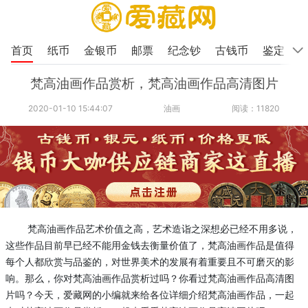
首页
纸币
金银币
邮票
纪念钞
古钱币
鉴定
梵高油画作品赏析，梵高油画作品高清图片
2020-01-10 15:44:07
油画
阅读：11820
梵高油画作品艺术价值之高，艺术造诣之深想必已经不用多说，
这些作品目前早已经不能用金钱去衡量价值了，梵高油画作品是值得
每个人都欣赏与品鉴的，对世界美术的发展有着重要且不可磨灭的影
响。
那么，你对梵高油画作品赏析过吗？你看过梵高油画作品高清图
片吗？今天，爱藏网的小编就来给各位详细介绍梵高油画作品，一起