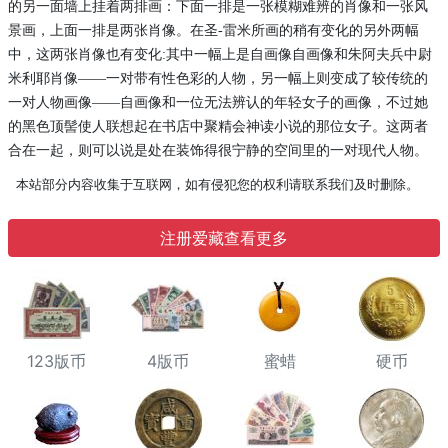
的另一面墙上挂着两排画：下面一排是一张模糊难辨的肖像和一张风
景画，上面一排是两张肖像。在圣
-雷米所画的稍有变化的另外两幅
中，这两张肖像也有变化:其中一幅上是自画像自画像和朱阿夫兵中尉
米利耶肖像——一对带有性色彩的人物，另一幅上则变成了较传统的
一对人物画像——自画像和一位无法辨认的年轻女子的画像，不过她
的黑色顶髻使人联想起在书店中聚精会神读小说的那位女子。这两者
合在一起，则可以说是处在装饰得很宁静的空间里的一对现代人物。
本站部分内容收集于互联网，如有侵犯您的权利请联系我们及时删除。
注册爱藏查看更多
123版币
4版币
蜜蜡
硬币